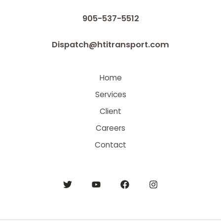
905-537-5512
Dispatch@htitransport.com
Home
Services
Client
Careers
Contact