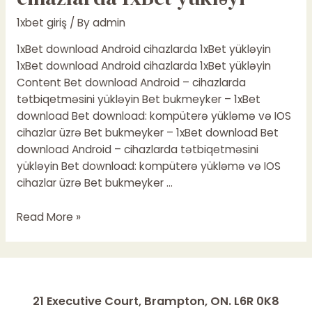
cihazlarda
1xbet giriş
/ By
admin
1xBet
yükləyi
1xBet download Android cihazlarda 1xBet yükləyin
1xBet download Android cihazlarda 1xBet yükləyin
Content Bet download Android – cihazlarda
tətbiqetməsini yükləyin Bet bukmeyker – 1xBet
download Bet download: kompüterə yükləmə və IOS
cihazlar üzrə Bet bukmeyker – 1xBet download Bet
download Android – cihazlarda tətbiqetməsini
yükləyin Bet download: kompüterə yükləmə və IOS
cihazlar üzrə Bet bukmeyker …
Read More »
21 Executive Court, Brampton, ON. L6R 0K8