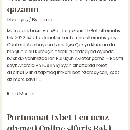
edin,
qazanın
baxın
və
1xbet giriş
/ By
admin
1xBet
ilə
Mərc edin, baxın və 1xBet ilə qazanın! 1xBet alternativ
qazanın
link 2022 1xbet bukmeker kontoruna alternativ giriş
Content Azərbaycan təmsilçisi Çexiya klubuna da
məğlub oldu Kurduçin etirafı: “Qarabağ”la oyunda
bəxt də yanımızda idi” Pul üçün Aviator game – Rəsmi
sayt Android və iOS ilə işləyən cihazlarda 1xBet
alternativ linki tapmaq imkanı bet Azerbaycan,1xbet
az merc saytı, …
Read More »
Portmanat
Portmanat 1xbet 1 en ucuz
1xbet
qiymeti Online sifaris Baki
1