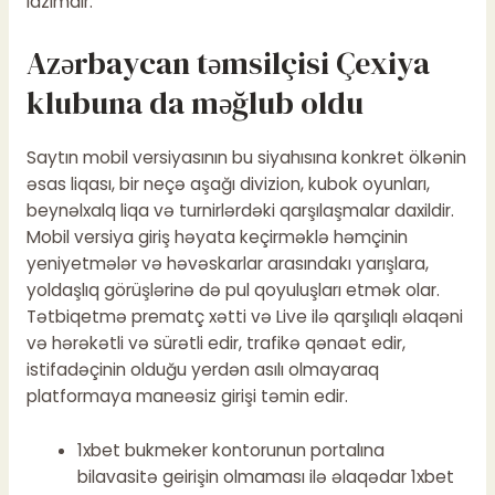
lazımdır.
Azərbaycan təmsilçisi Çexiya
klubuna da məğlub oldu
Saytın mobil versiyasının bu siyahısına konkret ölkənin
əsas liqası, bir neçə aşağı divizion, kubok oyunları,
beynəlxalq liqa və turnirlərdəki qarşılaşmalar daxildir.
Mobil versiya giriş həyata keçirməklə həmçinin
yeniyetmələr və həvəskarlar arasındakı yarışlara,
yoldaşlıq görüşlərinə də pul qoyuluşları etmək olar.
Tətbiqetmə prematç xətti və Live ilə qarşılıqlı əlaqəni
və hərəkətli və sürətli edir, trafikə qənaət edir,
istifadəçinin olduğu yerdən asılı olmayaraq
platformaya maneəsiz girişi təmin edir.
1xbet bukmeker kontorunun portalına
bilavasitə geirişin olmaması ilə əlaqədar 1xbet