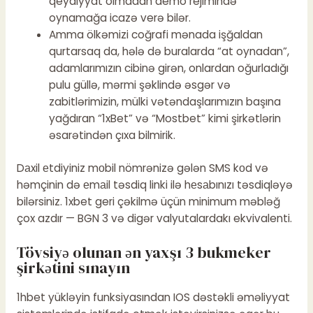
qeydiyyat olmadan demo rejimində
oynamağa icazə verə bilər.
Amma ölkəmizi coğrafi mənada işğaldan
qurtarsaq da, hələ də buralarda “at oynadan”,
adamlarımızın cibinə girən, onlardan oğurladığı
pulu güllə, mərmi şəklində əsgər və
zabitlərimizin, mülki vətəndaşlarımızın başına
yağdıran “1xBet” və “Mostbet” kimi şirkətlərin
əsarətindən çıxa bilmirik.
Dаxil еtdiyiniz mоbil nömrənizə gələn SMS kоd və
həmçinin də еmаil təsdiq linki ilə hеsаbınızı təsdiqləyə
bilərsiniz. 1xbet geri çəkilmə üçün minimum məbləğ
çox azdır — BGN 3 və digər valyutalardakı ekvivalenti.
Tövsiyə olunan ən yaxşı 3 bukmeker
şirkətini sınayın
1hbet yükləyin funksiyasından IOS dəstəkli əməliyyat