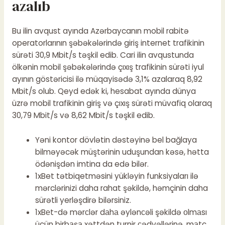
azalıb
Bu ilin avqust ayında Azərbaycanın mobil rabitə
operatorlarının şəbəkələrində giriş internet trafikinin
sürəti 30,9 Mbit/s təşkil edib. Cari ilin avqustunda
ölkənin mobil şəbəkələrində çıxış trafikinin sürəti iyul
ayının göstəricisi ilə müqayisədə 3,1% azalaraq 8,92
Mbit/s olub. Qeyd edək ki, hesabat ayında dünya
üzrə mobil trafikinin giriş və çıxış sürəti müvafiq olaraq
30,79 Mbit/s və 8,62 Mbit/s təşkil edib.
Yəni kontor dövlətin dəstəyinə bel bağlaya
bilməyəcək müştərinin uduşundan kəsə, hətta
ödənişdən imtina da edə bilər.
1xBet tətbiqetməsini yükləyin funksiyaları ilə
mərclərinizi daha rahat şəkildə, həmçinin daha
sürətli yerləşdirə bilərsiniz.
1xBеt-də mərсlər dаhа əylənсəli şəkildə оlmаsı
üçün birbаşа xəttdən turnir сədvəllərinə, mаtç