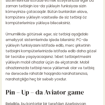
sistemlərində istifadə etmək istəyirsinizsə əgər bu
zaman tətbiqin ios-da yükləyin funksiyası sizin
köməyinizə çatacaqdır. Bütün bunlardan əlavə,
kompüterə yükləyin vasitəsilə də siz tətbiqi öz
kompüterlərinizə yükləyə biləcəksiniz.
Ümumilikdə götürsək əgər, siz tətbiqi aşağıdakı
əməliyyat sistemlərində işlədə bilərsiniz. PC-də
yükləyin funksiyasını istifadə edib, mərc şirkətinin
tətbiqini kompüterlərinizdə istifadə edib daha gözəl
bir təcrübə yaşayacaqsınız. 1xbet tətbiqetməsini
yükləyin mobil cihazlar üçün də əlçatandır. Mobil
cihazlarınızda tətbiqi necə yükləmək olar və tətbiq
nə dərəcədə rahatdır haqqında narahatsınızsa,
narahatçılığa heç bir səbəb yoxdur.
Pin – Up – da Aviator game
Beləliklə, bu kontorlar bir tərəfdən Azərbaycan