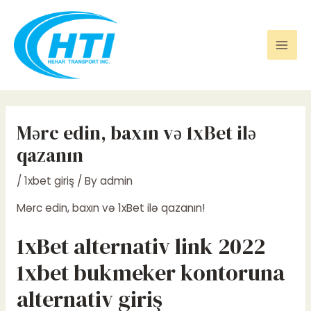
Skip
Post
Mai
to
navigation
Men
content
Mərc edin, baxın və 1xBet ilə
qazanın
/
1xbet giriş
/ By
admin
Mərc edin, baxın və 1xBet ilə qazanın!
1xBet alternativ link 2022
1xbet bukmeker kontoruna
alternativ giriş