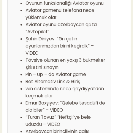
Oyunun funksionallığı Aviator oyunu
Aviator gamenu telefona necə
yükləmək olar
Aviator oyunu azerbaycan qəza
“Avtopilot”
Şahin Diniyev: “Ən çətin
oyunlarımızdan birini keçirdik” –
VİDEO
Tövsiyə olunan ən yaxşı 3 bukmeker
şirkətini sınayın
Pin – Up – da Aviator game
Bet Alternativ Link & Giriş
win sistemində necə qeydiyyatdan
keçmək olar
Elmar Baxşıyev: “Qələbə təsadüfi də
ola bilər” – VİDEO
“Turan Tovuz” “Neftçi”yə belə
uduzdu – VİDEO
Azərbaycan birinciliyinin açılış