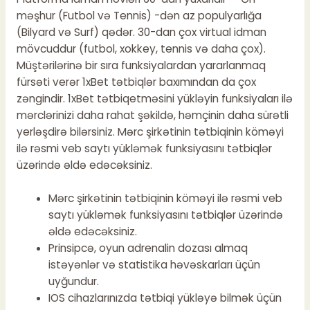
məşhur (Futbol və Tennis) -dən az populyarlığa
(Bilyard və Surf) qədər. 30-dan çox virtual idman
mövcuddur (futbol, ​​xokkey, tennis və daha çox).
Müştərilərinə bir sıra funksiyalardan yararlanmaq
fürsəti verər 1xBet tətbiqlər baxımından da çox
zəngindir. 1xBet tətbiqetməsini yükləyin funksiyaları ilə
mərclərinizi daha rahat şəkildə, həmçinin daha sürətli
yerləşdirə bilərsiniz. Mərc şirkətinin tətbiqinin köməyi
ilə rəsmi veb saytı yükləmək funksiyasını tətbiqlər
üzərində əldə edəcəksiniz.
Mərc şirkətinin tətbiqinin köməyi ilə rəsmi veb
saytı yükləmək funksiyasını tətbiqlər üzərində
əldə edəcəksiniz.
Prinsipcə, oyun adrenalin dozası almaq
istəyənlər və statistika həvəskarları üçün
uyğundur.
IOS cihazlarınızda tətbiqi yükləyə bilmək üçün