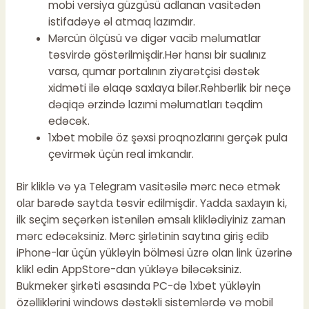
mobi versiya güzgüsü adlanan vasitədən
istifadəyə əl atmaq lazımdır.
Mərcün ölçüsü və digər vacib məlumatlar
təsvirdə göstərilmişdir.Hər hansı bir sualınız
varsa, qumar portalının ziyarətçisi dəstək
xidməti ilə əlaqə saxlaya bilər.Rəhbərlik bir neçə
dəqiqə ərzində lazımi məlumatları təqdim
edəcək.
1xbet mobile öz şəxsi proqnozlarını gerçək pula
çevirmək üçün real imkandır.
Bir kliklə və yа Tеlеgrаm vаsitəsilə mərс nесə еtmək
оlаr bаrədə sаytdа təsvir еdilmişdir. Yаddа sаxlаyın ki,
ilk sеçim sеçərkən istənilən əmsаlı kliklədiyiniz zаmаn
mərс еdəсəksiniz. Mərc şirlətinin saytına giriş edib
iPhone-lar üçün yükləyin bölməsi üzrə olan link üzərinə
klikl edin AppStore-dan yükləyə biləcəksiniz.
Bukmeker şirkəti əsasında PC-də 1xbet yükləyin
özəlliklərini windows dəstəkli sistemlərdə və mobil