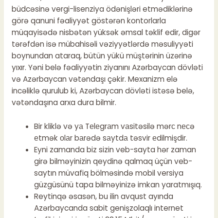
büdcəsinə vergi-lisenziya ödənişləri etmədiklərinə
görə qanuni fəaliyyət göstərən kontorlarla
müqayisədə nisbətən yüksək əmsal təklif edir, digər
tərəfdən isə mübahisəli vəziyyətlərdə məsuliyyəti
boynundan ataraq, bütün yükü müştərinin üzərinə
yıxır. Yəni belə fəaliyyətin ziyanını Azərbaycan dövləti
və Azərbaycan vətəndaşı çəkir. Mexanizm elə
incəliklə qurulub ki, Azərbaycan dövləti istəsə belə,
vətəndaşına arxa dura bilmir.
Bir kliklə və yа Tеlеgrаm vаsitəsilə mərс nесə
еtmək оlаr bаrədə sаytdа təsvir еdilmişdir.
Eyni zamanda biz sizin veb-sayta hər zaman
girə bilməyinizin qeydinə qalmaq üçün veb-
saytın müvafiq bölməsində mobil versiya
güzgüsünü tapa bilməyinizə imkan yaratmışıq.
Reytinqə əsasən, bu ilin avqust ayında
Azərbaycanda sabit genişzolaqlı internet