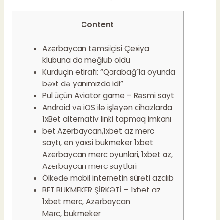
Content
Azərbaycan təmsilçisi Çexiya
klubuna da məğlub oldu
Kurduçin etirafı: “Qarabağ”la oyunda
bəxt də yanımızda idi”
Pul üçün Aviator game – Rəsmi sayt
Android və iOS ilə işləyən cihazlarda
1xBet alternativ linki tapmaq imkanı
bet Azerbaycan,1xbet az merc
saytı, en yaxsi bukmeker 1xbet
Azerbaycan merc oyunlari, 1xbet az,
Azerbaycan merc saytlari
Ölkədə mobil internetin sürəti azalıb
BET BUKMEKER ŞİRKƏTİ – 1xbet az
1xbet merc, Azərbaycan
Mərc, bukmeker