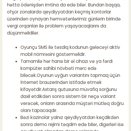
hətta ödənişdən imtina da edə bilər. Bundan başqa,
ofşor zonalarda qeydiyyatdan keçmiş kontorlar
üzərindən oynayan həmvətənlərimiz günlərin birində
vergi orqanları ilə problem yaşayacaqlarını da
düşünməlidilər.
Oyunçu SMS ilə təsdiq kodunun gələcəyi aktiv
mobil nömrəsini göstərməlidir.
Tamamilə hər hansı bir əl cihazı və ya fərdi
kompüter sahibi növbəti mərc edə
biləcək.Oyunun uyğun variantını tapmaq üçün
İnternet brauzerindən istifadə etmək
kifayətdir.Axtarış qutusuna müvafiq sorğunu
daxil etdikdən sonra sistem bir neçə variant
verəcək, onların arasında müştəri mütləq doğru
olanı tapacaqdır.
Bəzi kazinolar yalnız qeydiyyatdan keçdikdən
sonra demo rejimi təqdim edə bilər, digərləri isə