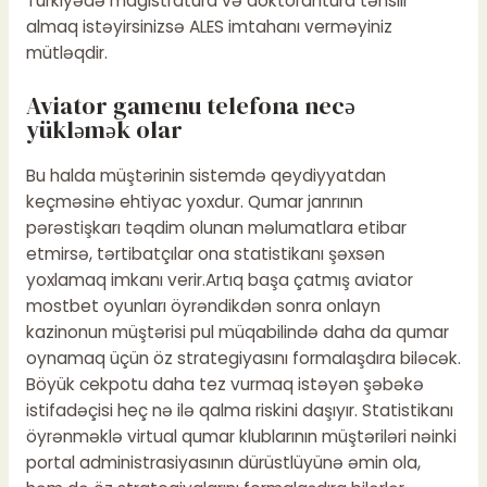
Türkiyədə magistratura və doktorantura təhsili
almaq istəyirsinizsə ALES imtahanı verməyiniz
mütləqdir.
Aviator gamenu telefona necə
yükləmək olar
Bu halda müştərinin sistemdə qeydiyyatdan
keçməsinə ehtiyac yoxdur. Qumar janrının
pərəstişkarı təqdim olunan məlumatlara etibar
etmirsə, tərtibatçılar ona statistikanı şəxsən
yoxlamaq imkanı verir.Artıq başa çatmış aviator
mostbet oyunları öyrəndikdən sonra onlayn
kazinonun müştərisi pul müqabilində daha da qumar
oynamaq üçün öz strategiyasını formalaşdıra biləcək.
Böyük cekpotu daha tez vurmaq istəyən şəbəkə
istifadəçisi heç nə ilə qalma riskini daşıyır. Statistikanı
öyrənməklə virtual qumar klublarının müştəriləri nəinki
portal administrasiyasının dürüstlüyünə əmin ola,