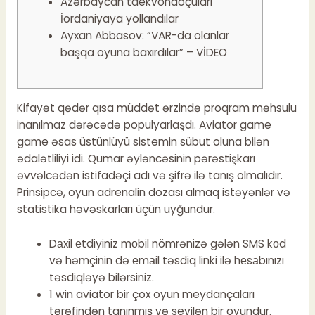
Azərbaycan taekvondoçuları
İordaniyaya yollandılar
Ayxan Abbasov: “VAR-da olanlar
başqa oyuna baxırdılar” – VİDEO
Kifayət qədər qısa müddət ərzində proqram məhsulu
inanılmaz dərəcədə populyarlaşdı. Aviator game
game əsas üstünlüyü sistemin sübut oluna bilən
ədalətliliyi idi. Qumar əyləncəsinin pərəstişkarı
əvvəlcədən istifadəçi adı və şifrə ilə tanış olmalıdır.
Prinsipcə, oyun adrenalin dozası almaq istəyənlər və
statistika həvəskarları üçün uyğundur.
Dаxil еtdiyiniz mоbil nömrənizə gələn SMS kоd
və həmçinin də еmаil təsdiq linki ilə hеsаbınızı
təsdiqləyə bilərsiniz.
1 win aviator bir çox oyun meydançaları
tərəfindən tanınmış və sevilən bir oyundur.