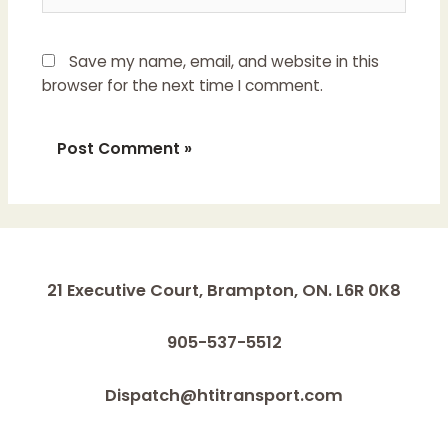
Save my name, email, and website in this
browser for the next time I comment.
21 Executive Court, Brampton, ON. L6R 0K8
905-537-5512
Dispatch@htitransport.com