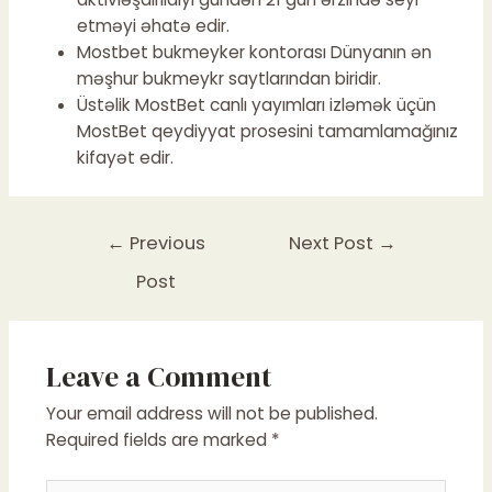
etməyi əhatə edir.
Mostbet bukmeyker kontorası Dünyanın ən
məşhur bukmeykr saytlarından biridir.
Üstəlik MostBet canlı yayımları izləmək üçün
MostBet qeydiyyat prosesini tamamlamağınız
kifayət edir.
←
Previous
Next Post
→
Post
Leave a Comment
Your email address will not be published.
Required fields are marked
*
Type