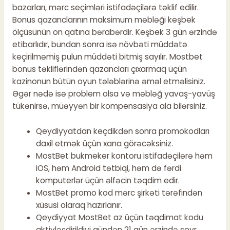
bazarları, mərc seçimləri istifadəçilərə təklif edilir.
Bonus qazanclarının maksimum məbləği keşbek
ölçüsünün on qatına bərabərdir. Keşbek 3 gün ərzində
etibarlıdır, bundan sonra isə növbəti müddətə
keçirilməmiş pulun müddəti bitmiş sayılır. Mostbet
bonus təkliflərindən qazancları çıxarmaq üçün
kazinonun bütün oyun tələblərinə əməl etməlisiniz.
Əgər nədə isə problem olsa və məbləğ yavaş-yavüş
tükənirsə, müəyyən bir kompensasiya ala bilərsiniz.
Qeydiyyatdan keçdikdən sonra promokodları
daxil etmək üçün xana görəcəksiniz.
MostBet bukmeker kontoru istifadəçilərə həm
iOS, həm Android tətbiqi, həm də fərdi
komputerlər üçün əlfəcin təqdim edir.
MostBet promo kod mərc şirkəti tərəfindən
xüsusi olaraq hazırlanır.
Qeydiyyat MostBet az üçün təqdimat kodu
aktivləşdirildiyi gündən 21 gün ərzində seyr