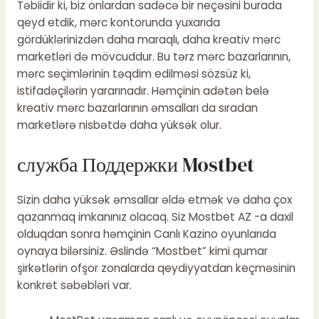
Təbiidir ki, biz onlardan sadəcə bir neçəsini burada
qeyd etdik, mərc kontorunda yuxarıda
gördüklərinizdən daha maraqlı, daha kreativ mərc
marketləri də mövcuddur. Bu tərz mərc bazarlarının,
mərc seçimlərinin təqdim edilməsi sözsüz ki,
istifadəçilərin yararınadır. Həmçinin adətən belə
kreativ mərc bazarlarının əmsalları da sıradan
marketlərə nisbətdə daha yüksək olur.
служба Поддержки Mostbet
Sizin daha yüksək əmsallar əldə etmək və daha çox
qazanmaq imkanınız olacaq. Siz Mostbet AZ -a daxil
olduqdan sonra həmçinin Canlı Kazino oyunlarıda
oynaya bilərsiniz. Əslində “Mostbet” kimi qumar
şirkətlərin ofşor zonalarda qeydiyyatdan keçməsinin
konkret səbəbləri var.