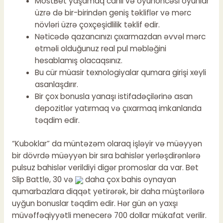
MostBet yaşamaq canlı və oyunöncəsi oyunlar
üzrə də bir-birindən geniş təkliflər və mərc
növləri üzrə çoxçeşidlilik təklif edir.
Nəticədə qazancınızı çıxarmazdan əvvəl mərc
etməli olduğunuz real pul məbləğini
hesablamış olacaqsınız.
Bu cür müasir texnologiyalar qumara girişi xeyli
asanlaşdırır.
Bir çox bonusla yanaşı istifadəçilərinə asan
depozitlər yatırmaq və çıxarmaq imkanlarıda
təqdim edir.
“Kuboklar” da müntəzəm olaraq işləyir və müəyyən
bir dövrdə müəyyən bir sıra bahislər yerləşdirənlərə
pulsuz bahislər verildiyi digər promoslar da var. Bet
Slip Battle, 30 və
daha çox bahis oynayan
qumarbazlara diqqət yetirərək, bir daha müştərilərə
uyğun bonuslar təqdim edir. Hər gün ən yaxşı
müvəffəqiyyətli menecerə 700 dollar mükafat verilir.