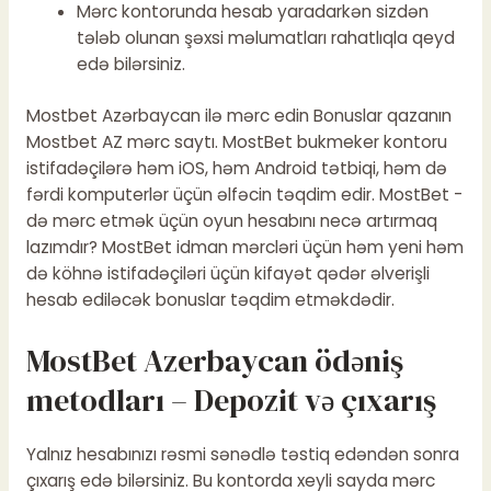
Mərc kontorunda hesab yaradarkən sizdən
tələb olunan şəxsi məlumatları rahatlıqla qeyd
edə bilərsiniz.
Mostbet Azərbaycan ilə mərc edin Bonuslar qazanın
Mostbet AZ mərc saytı. MostBet bukmeker kontoru
istifadəçilərə həm iOS, həm Android tətbiqi, həm də
fərdi komputerlər üçün əlfəcin təqdim edir. MostBet -
də mərc etmək üçün oyun hesabını necə artırmaq
lazımdır? MostBet idman mərcləri üçün həm yeni həm
də köhnə istifadəçiləri üçün kifayət qədər əlverişli
hesab ediləcək bonuslar təqdim etməkdədir.
MostBet Azerbaycan ödəniş
metodları – Depozit və çıxarış
Yalnız hesabınızı rəsmi sənədlə təstiq edəndən sonra
çıxarış edə bilərsiniz. Bu kontorda xeyli sayda mərc