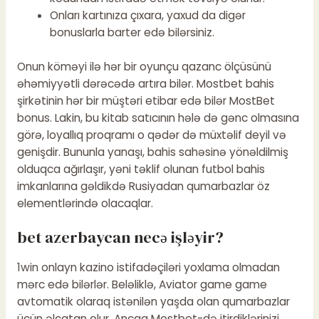
Onları kartınıza çıxara, yaxud da digər
bonuslarla barter edə bilərsiniz.
Onun köməyi ilə hər bir oyunçu qazanc ölçüsünü
əhəmiyyətli dərəcədə artıra bilər. Mostbet bahis
şirkətinin hər bir müştəri etibar edə bilər MostBet
bonus. Lakin, bu kitab satıcının hələ də gənc olmasına
görə, loyallıq proqramı o qədər də müxtəlif deyil və
genişdir. Bununla yanaşı, bahis sahəsinə yönəldilmiş
olduqca ağırlaşır, yəni təklif olunan futbol bahis
imkanlarına gəldikdə Rusiyadan qumarbazlar öz
elementlərində olacaqlar.
bet azerbaycan necə işləyir?
1win onlayn kazino istifadəçiləri yoxlama olmadan
mərc edə bilərlər. Beləliklə, Aviator game game
avtomatik olaraq istənilən yaşda olan qumarbazlar
üçün əlçatan olur. Ancaq Mostbet-də itirdiklərinizi