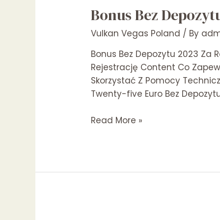
Bonus
Bonus Bez Depozytu
Bez
Vulkan Vegas Poland
/ By
adm
Depozytu
2023
Bonus Bez Depozytu 2023 Za 
Za
Rejestrację Content Co Zape
Rejestrację
Skorzystać Z Pomocy Techniczn
Kasyna
Twenty-five Euro Bez Depozyt
Bez
Depozyt
Read More »