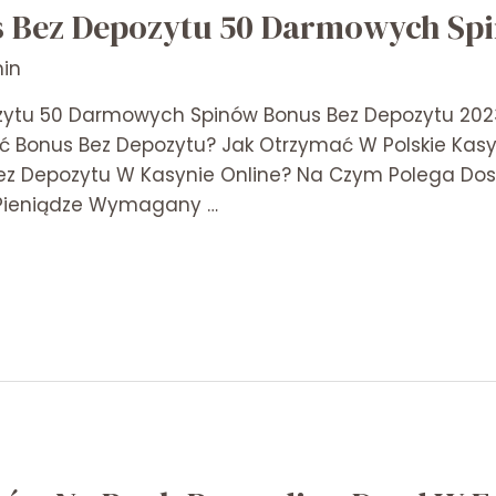
s Bez Depozytu 50 Darmowych Sp
in
zytu 50 Darmowych Spinów Bonus Bez Depozytu 2023
 Bonus Bez Depozytu? Jak Otrzymać W Polskie Kasy
ez Depozytu W Kasynie Online? Na Czym Polega Dost
Pieniądze Wymagany …