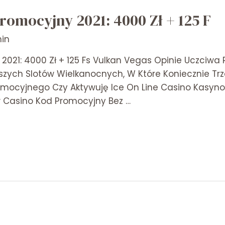
romocyjny 2021: 4000 Zł + 125 F
in
2021: 4000 Zł + 125 Fs Vulkan Vegas Opinie Uczciwa
szych Slotów Wielkanocnych, W Które Koniecznie T
mocyjnego Czy Aktywuję Ice On Line Casino Kasyno
 Casino Kod Promocyjny Bez …