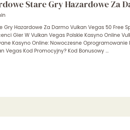
rdowe Stare Gry Hazardowe Za 
in
 Gry Hazardowe Za Darmo Vulkan Vegas 50 Free Sp
cenci Gier W Vulkan Vegas Polskie Kasyno Online V
ane Kasyno Online: Nowoczesne Oprogramowanie I 
kan Vegas Kod Promocyjny? Kod Bonusowy …