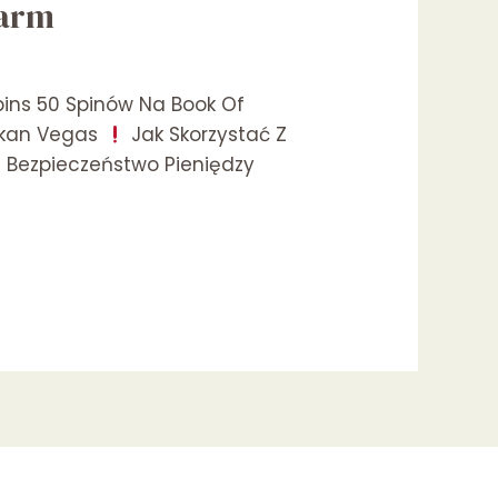
Darm
ins 50 Spinów Na Book Of
ulkan Vegas
Jak Skorzystać Z
Bezpieczeństwo Pieniędzy