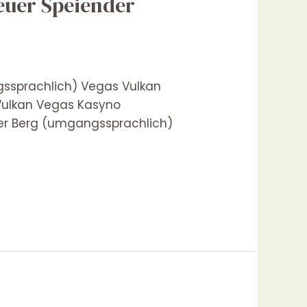
euer Speiender
ssprachlich) Vegas Vulkan
Vulkan Vegas Kasyno
er Berg (umgangssprachlich)