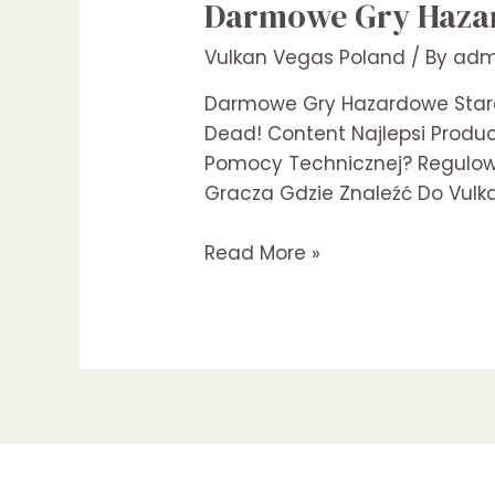
Darmowe
Darmowe Gry Haza
Gry
Vulkan Vegas Poland
/ By
adm
Hazardowe
Stare
Darmowe Gry Hazardowe Stare
Gry
Dead! Content Najlepsi Produ
Hazardowe
Pomocy Technicznej? Regulow
Za
Gracza Gdzie Znaleźć Do Vul
Darm
Read More »