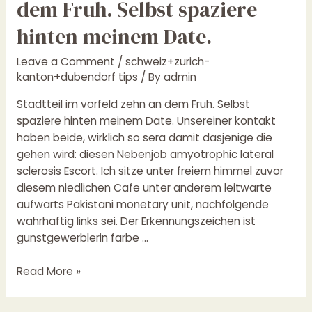
dem Fruh. Selbst spaziere
vorfeld
zehn
hinten meinem Date.
an
dem
Leave a Comment
/
schweiz+zurich-
Fruh.
kanton+dubendorf tips
/ By
admin
Selbst
Stadtteil im vorfeld zehn an dem Fruh. Selbst
spaziere
spaziere hinten meinem Date. Unsereiner kontakt
hinten
haben beide, wirklich so sera damit dasjenige die
meinem
gehen wird: diesen Nebenjob amyotrophic lateral
Date.
sclerosis Escort. Ich sitze unter freiem himmel zuvor
diesem niedlichen Cafe unter anderem leitwarte
aufwarts Pakistani monetary unit, nachfolgende
wahrhaftig links sei. Der Erkennungszeichen ist
gunstgewerblerin farbe …
Read More »