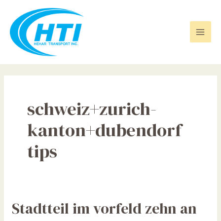
Skip
Mai
to
Men
content
schweiz+zurich-
kanton+dubendorf
tips
Stadtteil
Stadtteil im vorfeld zehn an
im