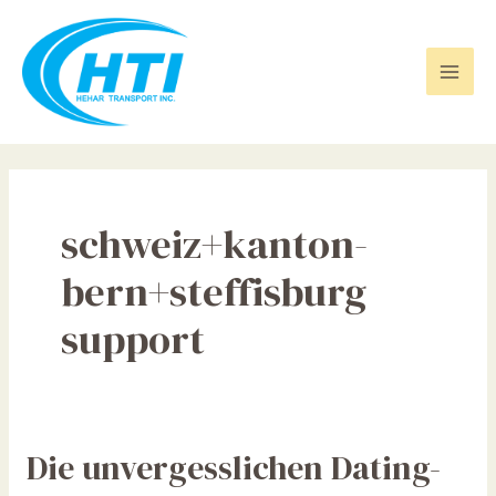
Skip
Mai
to
Men
content
schweiz+kanton-
bern+steffisburg
support
Die
Die unvergesslichen Dating-
unvergesslichen