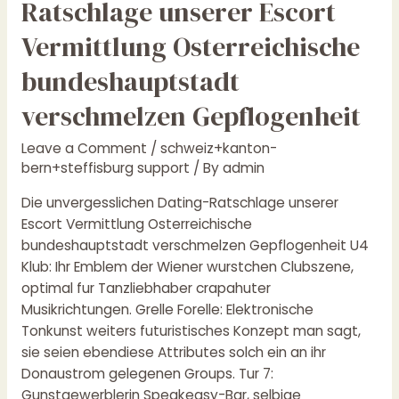
Ratschlage unserer Escort
Dating-
Ratschlage
Vermittlung Osterreichische
unserer
bundeshauptstadt
Escort
Vermittlung
verschmelzen Gepflogenheit
Osterreichische
bundeshauptstadt
Leave a Comment
/
schweiz+kanton-
verschmelzen
bern+steffisburg support
/ By
admin
Gepflogenheit
Die unvergesslichen Dating-Ratschlage unserer
Escort Vermittlung Osterreichische
bundeshauptstadt verschmelzen Gepflogenheit U4
Klub: Ihr Emblem der Wiener wurstchen Clubszene,
optimal fur Tanzliebhaber crapahuter
Musikrichtungen. Grelle Forelle: Elektronische
Tonkunst weiters futuristisches Konzept man sagt,
sie seien ebendiese Attributes solch ein an ihr
Donaustrom gelegenen Groups. Tur 7:
Gunstgewerblerin Speakeasy-Bar, selbige