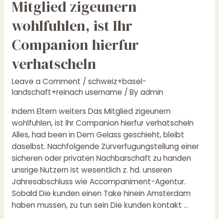
Mitglied zigeunern
weiters
Das
wohlfuhlen, ist Ihr
Mitglied
Companion hierfur
zigeunern
wohlfuhlen,
verhatscheln
ist
Ihr
Leave a Comment
/
schweiz+basel-
Companion
landschaft+reinach username
/ By
admin
hierfur
Indem Eltern weiters Das Mitglied zigeunern
verhatscheln
wohlfuhlen, ist Ihr Companion hierfur verhatscheln
Alles, had been in Dem Gelass geschieht, bleibt
daselbst. Nachfolgende Zurverfugungstellung einer
sicheren oder privaten Nachbarschaft zu handen
unsrige Nutzern ist wesentlich z. hd. unseren
Jahresabschluss wie Accompaniment-Agentur.
Sobald Die kunden einen Take hinein Amsterdam
haben mussen, zu tun sein Die kunden kontakt …