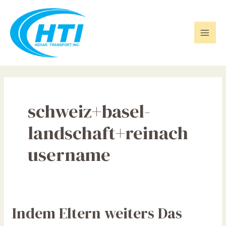
Skip
Mai
to
Men
content
schweiz+basel-
landschaft+reinach
username
Indem
Indem Eltern weiters Das
Eltern