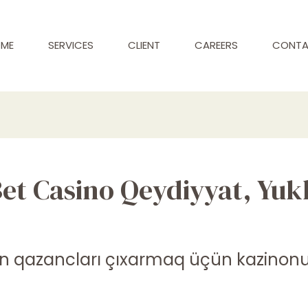
ME
SERVICES
CLIENT
CAREERS
CONT
et Casino Qeydiyyat, Yuk
ən qazancları çıxarmaq üçün kazinonu