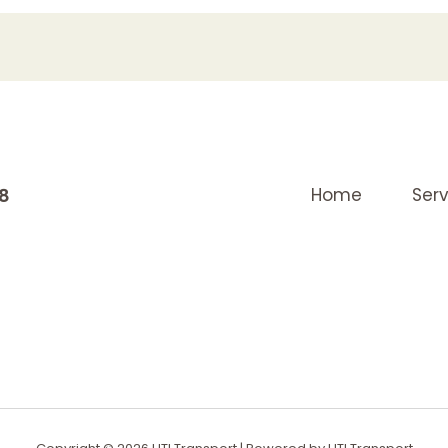
K8
Home
Serv