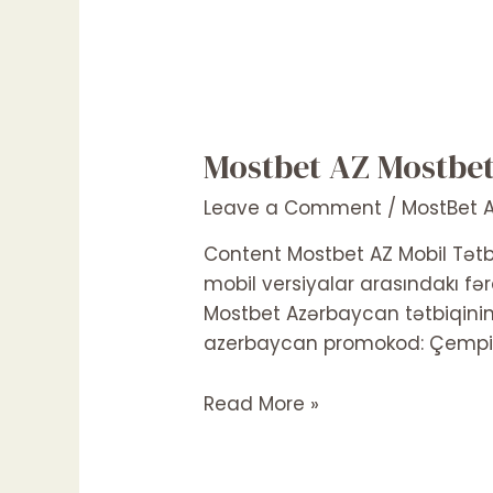
Mostbet
Mostbet AZ Mostbe
AZ
Leave a Comment
/
MostBet A
Mostbet
AZ
Content Mostbet AZ Mobil Tətbi
Azerbaycan
mobil versiyalar arasındakı f
casino
Mostbet Azərbaycan tətbiqini
azerbaycan promokod: Çempion
Read More »