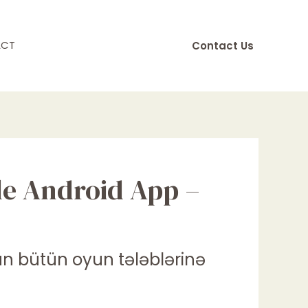
ACT
Contact Us
le Android App –
n bütün oyun tələblərinə