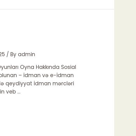
25
/ By
admin
Oyunları Oyna Hakkında Sosial
 olunan – İdman və e-İdman
silə qeydiyyat İdman mərcləri
in veb …