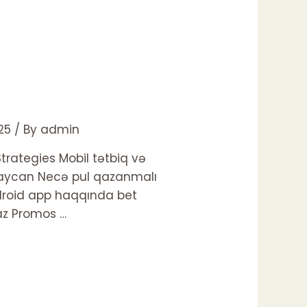
25
/ By
admin
trategies Mobil tətbiq və
rbaycan Necə pul qazanmalı
droid app haqqında bet
az Promos …