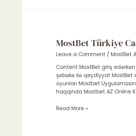
MostBet
MostBet Türkiye Ca
Türkiye
Leave a Comment
/
MostBet A
Casino
Güncel
Content MostBet giriş edərkən
Destek
şəbəkə ilə qeydiyyat MostBe
7
oyunları Mostbet Uygulamasında
24
haqqında Mostbet AZ Online Kaz
Read More »