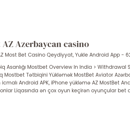
t AZ Azerbaycan casino
Z Most Bet Casino Qeydiyyat, Yukle Android App - 6
q Asanlığı Mostbet Overview In India > Withdrawal S
ərq Mostbet Tətbiqini Yükləmək MostBet Aviator Azə
n icmalı Android APK, iPhone yükləmə AZ MostBet An
lar Liqasında ən çox oyun keçirən oyunçular bet 