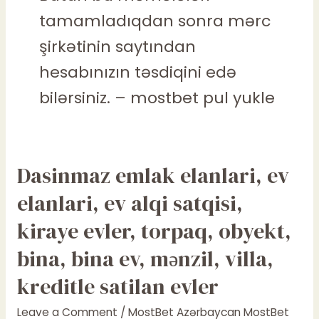
tamamladıqdan sonra mərc
şirkətinin saytından
hesabınızın təsdiqini edə
bilərsiniz. –
mostbet pul yukle
Dasinmaz
Dasinmaz emlak elanlari, ev
emlak
elanlari, ev alqi satqisi,
elanlari,
ev
kiraye evler, torpaq, obyekt,
elanlari,
bina, bina ev, mənzil, villa,
ev
alqi
kreditle satilan evler
satqisi,
kiraye
Leave a Comment
/
MostBet Azərbaycan MostBet