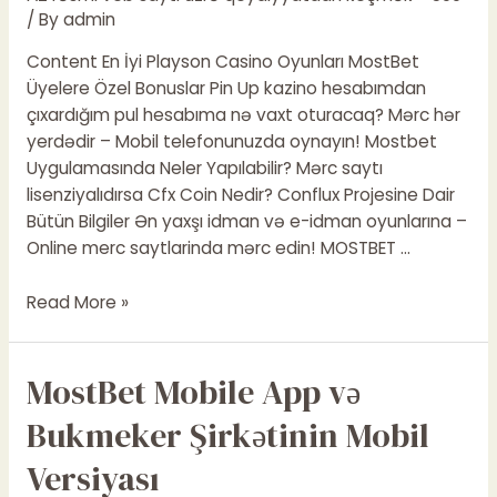
/ By
admin
Content En İyi Playson Casino Oyunları MostBet
Üyelere Özel Bonuslar Pin Up kazino hesabımdan
çıxardığım pul hesabıma nə vaxt oturacaq? Mərc hər
yerdədir – Mobil telefonunuzda oynayın! Mostbet
Uygulamasında Neler Yapılabilir? Mərc saytı
lisenziyalıdırsa Cfx Coin Nedir? Conflux Projesine Dair
Bütün Bilgiler Ən yaxşı idman və e-idman oyunlarına –
Online merc saytlarinda mərc edin! MOSTBET …
Read More »
MostBet
MostBet Mobile App və
Mobile
Bukmeker Şirkətinin Mobil
App
və
Versiyası
Bukmeker