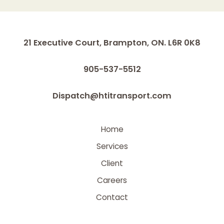
21 Executive Court, Brampton, ON. L6R 0K8
905-537-5512
Dispatch@htitransport.com
Home
Services
Client
Careers
Contact