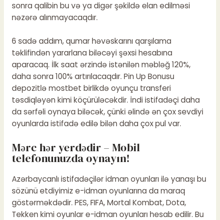
sonra qalibin bu və ya digər şəkildə elan edilməsi
nəzərə alınmayacaqdır.
6 sadə addım, qumar həvəskarını qarşılama
təklifindən yararlana biləcəyi şəxsi hesabına
aparacaq. İlk saat ərzində istənilən məbləğ 120%,
daha sonra 100% artırılacaqdır. Pin Up Bonusu
depozitlə
mostbet
birlikdə oyunçu transferi
təsdiqləyən kimi köçürüləcəkdir. İndi istifadəçi daha
da sərfəli oynaya biləcək, çünki əlində ən çox sevdiyi
oyunlarda istifadə edilə bilən daha çox pul var.
Mərc hər yerdədir – Mobil
telefonunuzda oynayın!
Azərbaycanlı istifadəçilər idman oyunları ilə yanaşı bu
sözünü etdiyimiz e-idman oyunlarına da maraq
göstərməkdədir. PES, FIFA, Mortal Kombat, Dota,
Tekken kimi oyunlar e-idman oyunları hesab edilir. Bu