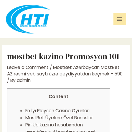
Skip
Post
Mai
to
navigation
Men
content
mostbet kazino Promosyon 101
Leave a Comment
/
MostBet Azərbaycan MostBet
AZ rəsmi veb saytı üzrə qeydiyyatdan keçmək - 590
/ By
admin
Content
En İyi Playson Casino Oyunları
MostBet Üyelere Özel Bonuslar
Pin Up kazino hesabımdan
çıxardığım pul hesabıma nə vaxt