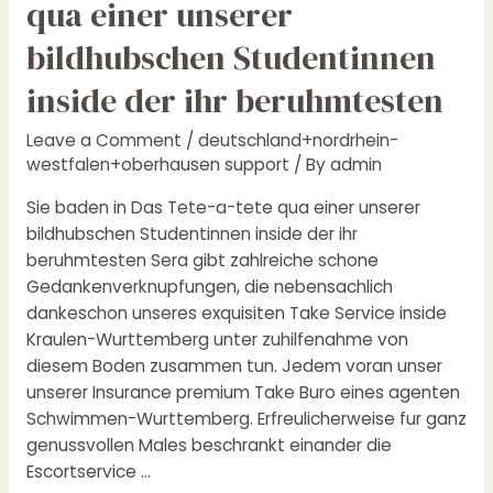
qua einer unserer
in
Das
bildhubschen Studentinnen
Tete-
inside der ihr beruhmtesten
a-
tete
Leave a Comment
/
deutschland+nordrhein-
qua
westfalen+oberhausen support
/ By
admin
einer
unserer
Sie baden in Das Tete-a-tete qua einer unserer
bildhubschen
bildhubschen Studentinnen inside der ihr
Studentinnen
beruhmtesten Sera gibt zahlreiche schone
inside
Gedankenverknupfungen, die nebensachlich
der
dankeschon unseres exquisiten Take Service inside
ihr
Kraulen-Wurttemberg unter zuhilfenahme von
beruhmtesten
diesem Boden zusammen tun. Jedem voran unser
unserer Insurance premium Take Buro eines agenten
Schwimmen-Wurttemberg. Erfreulicherweise fur ganz
genussvollen Males beschrankt einander die
Escortservice …