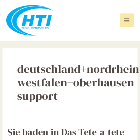
Skip
Mai
to
Men
content
deutschland+nordrhein
westfalen+oberhausen
support
Sie
Sie baden in Das Tete-a-tete
baden