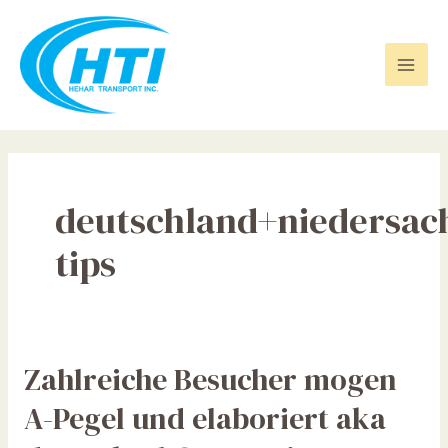
Skip
Mai
to
Men
content
deutschland+niedersac
tips
Zahlreiche
Zahlreiche Besucher mogen
Besucher
A-Pegel und elaboriert aka
mogen
A-