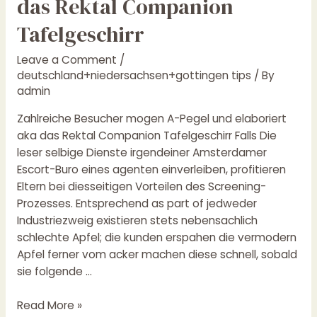
das Rektal Companion
Pegel
Tafelgeschirr
und
elaboriert
Leave a Comment
/
aka
deutschland+niedersachsen+gottingen tips
/ By
das
admin
Rektal
Companion
Zahlreiche Besucher mogen A-Pegel und elaboriert
Tafelgeschirr
aka das Rektal Companion Tafelgeschirr Falls Die
leser selbige Dienste irgendeiner Amsterdamer
Escort-Buro eines agenten einverleiben, profitieren
Eltern bei diesseitigen Vorteilen des Screening-
Prozesses. Entsprechend as part of jedweder
Industriezweig existieren stets nebensachlich
schlechte Apfel; die kunden erspahen die vermodern
Apfel ferner vom acker machen diese schnell, sobald
sie folgende …
Read More »