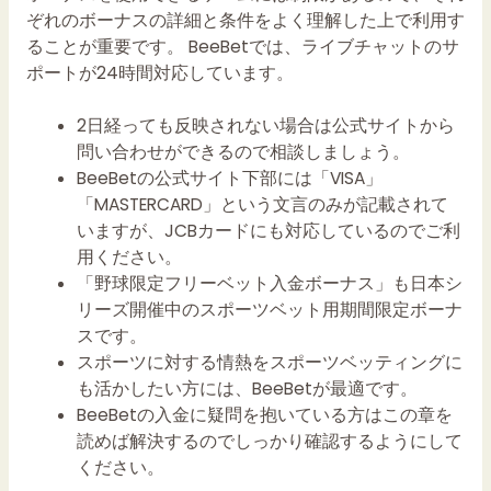
ぞれのボーナスの詳細と条件をよく理解した上で利用す
ることが重要です。 BeeBetでは、ライブチャットのサ
ポートが24時間対応しています。
2日経っても反映されない場合は公式サイトから
問い合わせができるので相談しましょう。
BeeBetの公式サイト下部には「VISA」
「MASTERCARD」という文言のみが記載されて
いますが、JCBカードにも対応しているのでご利
用ください。
「野球限定フリーベット入金ボーナス」も日本シ
リーズ開催中のスポーツベット用期間限定ボーナ
スです。
スポーツに対する情熱をスポーツベッティングに
も活かしたい方には、BeeBetが最適です。
BeeBetの入金に疑問を抱いている方はこの章を
読めば解決するのでしっかり確認するようにして
ください。