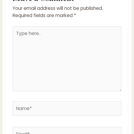
Your email address will not be published.
Required fields are marked
*
Type
here..
Name*
Email*