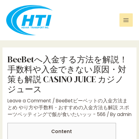
Skip
Post
Mai
to
navigation
Men
content
BeeBetへ入金する方法を解説！
手数料や入金できない原因・対
策も解説 CASINO JUICE カジノ
ジュース
Leave a Comment
/
BeeBetビーベットの入金方法ま
とめ やり方や手数料・おすすめの入金方法も解説 スポ
ーツベッティングで飯が食いたいッッ - 566
/ By
admin
Content