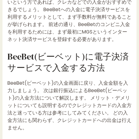
いという方であれば、クレカなどでの入金がおすすめで
きるでしょう。 BeeBetへの入金に電子決済サービスを
利用するメリットとして、まず手数料が無料であること
が挙げられます。 前述の通り、BeeBetのコンビニ入金
を利用するためには、まず最初にMGSというインター
ネット決済サービスを登録する必要があります。
BeeBet(ビーベット)に電子決済
サービスで入金する方法
BeeBet(ビーベット)の入金画面に戻り、入金金額を入
力しましょう。 次は銀行振込によるBeeBet(ビーベッ
ト)の入金方法について解説します。 メリット・デメリ
ットについても説明するのでクレジットカードの入金方
法と迷っている方は参考にしてみてください。 どの入
金方法にも関わらず、クレジットカードへの出金は行え
ません。