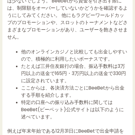
は少ないでしょう。 Beebetから資金を引き出す際に
は、制限額をオーバーしていないかどうかを確認するよ
うにしてみてください。 他にもラグビーワールドカッ
プのプロモーションや、スロットのトーナメントなどさ
まざまなプロモーションがあり、ユーザーを飽きさせま
せん。
他のオンラインカジノと比較しても出金しやすい
ので、積極的に利用したいボーナスです。
たとえば三井住友銀行の場合、振込手数料は3万
円以上の送金で165円・3万円以上の送金で330円
に設定されています。
ここからは、各決済方法ごとにBeeBetから出金
する手順を紹介します。
特定の口座への振り込み手数料に関しては
BeeBet(ビーベット)公式サイトは以下のように
述べています。
例えば年末年始である12月31日にBeeBetで出金申請を