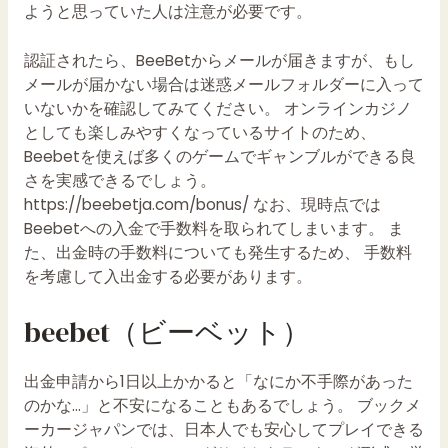
ようと思っていた人は注意が必要です。
認証されたら、BeeBetからメールが届きますが、もし
メールが届かない場合は迷惑メールフォルダーに入って
いないかを確認してみてください。 オンラインカジノ
としても楽しみやすくなっているサイトのため、
Beebetを使えば多くのゲームでギャンブルができる良
さを実感できるでしょう。
https://beebetja.com/bonus/
なお、現時点では
Beebetへの入金で手数料を取られてしまいます。 ま
た、出金時の手数料についても発生するため、 手数料
を考慮して入出金する必要があります。
beebet（ビーベット）
出金申請から1日以上かかると「なにか不手際があった
のかな…」と不安になることもあるでしょう。 ブックメ
ーカージャパンでは、日本人でも安心してプレイできる