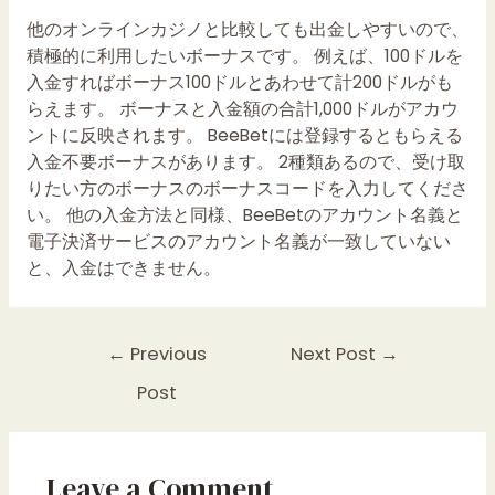
他のオンラインカジノと比較しても出金しやすいので、
積極的に利用したいボーナスです。 例えば、100ドルを
入金すればボーナス100ドルとあわせて計200ドルがも
らえます。 ボーナスと入金額の合計1,000ドルがアカウ
ントに反映されます。 BeeBetには登録するともらえる
入金不要ボーナスがあります。 2種類あるので、受け取
りたい方のボーナスのボーナスコードを入力してくださ
い。 他の入金方法と同様、BeeBetのアカウント名義と
電子決済サービスのアカウント名義が一致していない
と、入金はできません。
←
Previous
Next Post
→
Post
Leave a Comment