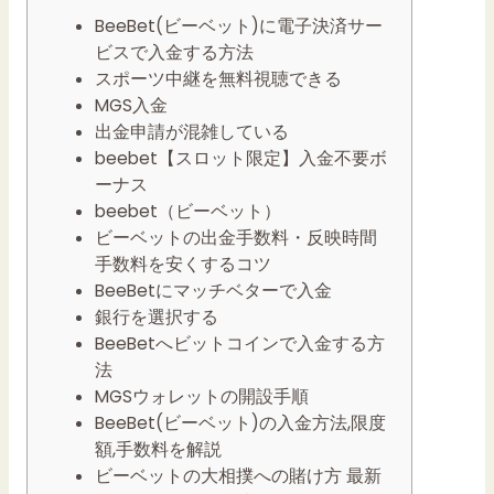
BeeBet(ビーベット)に電子決済サー
ビスで入金する方法
スポーツ中継を無料視聴できる
MGS入金
出金申請が混雑している
beebet【スロット限定】入金不要ボ
ーナス
beebet（ビーベット）
ビーベットの出金手数料・反映時間
手数料を安くするコツ
BeeBetにマッチベターで入金
銀行を選択する
BeeBetへビットコインで入金する方
法
MGSウォレットの開設手順
BeeBet(ビーベット)の入金方法,限度
額,手数料を解説
ビーベットの大相撲への賭け方 最新