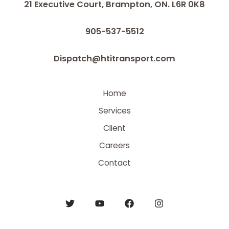
21 Executive Court, Brampton, ON. L6R 0K8
905-537-5512
Dispatch@htitransport.com
Home
Services
Client
Careers
Contact