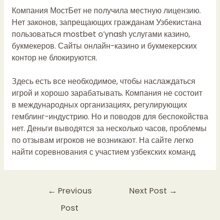
Компания МостБет не получила местную лицензию.
Нет законов, запрещающих гражданам Узбекистана
пользоваться
mostbet o’ynash
услугами казино,
букмекеров. Сайты онлайн-казино и букмекерских
контор не блокируются.
Здесь есть все необходимое, чтобы наслаждаться
игрой и хорошо зарабатывать. Компания не состоит
в международных организациях, регулирующих
гемблинг-индустрию. Но и поводов для беспокойства
нет. Деньги выводятся за несколько часов, проблемы
по отзывам игроков не возникают. На сайте легко
найти соревнования с участием узбекских команд.
←
Previous
Next Post
→
Post