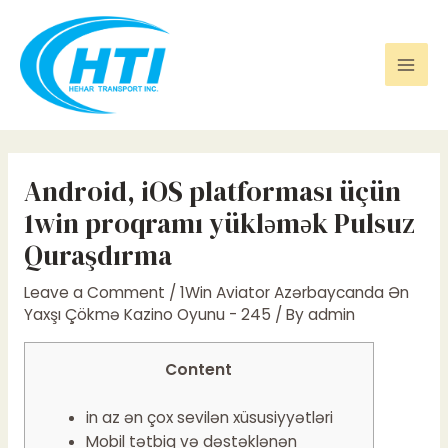
Skip
Post
Mai
to
navigation
Men
content
Android, iOS platforması üçün
1win proqramı yükləmək Pulsuz
Quraşdırma
Leave a Comment
/
1Win Aviator Azərbaycanda Ən
Yaxşı Çökmə Kazino Oyunu - 245
/ By
admin
Content
in az ən çox sevilən xüsusiyyətləri
Mobil tətbiq və dəstəklənən