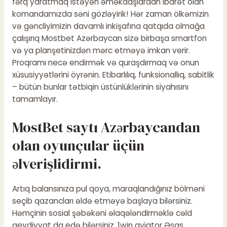
fərq yaratmaq istəyən əməkdaşlardan ibarət olan
komandamızda səni gözləyirik! Hər zaman ölkəmizin
və gəncliyimizin davamlı inkişafına qatqıda olmağa
çalışırıq Mostbet Azərbaycan sizə birbaşa smartfon
və ya planşetinizdən mərc etməyə imkan verir.
Proqramı necə endirmək və quraşdırmaq və onun
xüsusiyyətlərini öyrənin. Etibarlılıq, funksionallıq, sabitlik
– bütün bunlar tətbiqin üstünlüklərinin siyahısını
tamamlayır.
MostBet saytı Azərbaycandan
olan oyunçular üçün
əlverişlidirmi.
Artıq balansınıza pul qoya, maraqlandığınız bölməni
seçib qazancları əldə etməyə başlaya bilərsiniz.
Həmçinin sosial şəbəkəni əlaqələndirməklə cəld
qeydiyyat da edə bilərsiniz.
1win aviator
Əsas