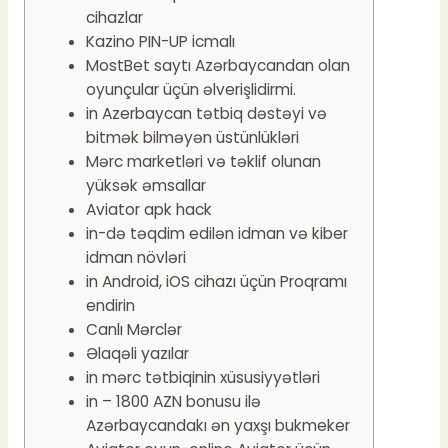
cihazlar
Kazino PIN-UP icmalı
MostBet saytı Azərbaycandan olan
oyunçular üçün əlverişlidirmi.
in Azerbaycan tətbiq dəstəyi və
bitmək bilməyən üstünlükləri
Mərc marketləri və təklif olunan
yüksək əmsallar
Aviator apk hack
in-də təqdim edilən idman və kiber
idman növləri
in Android, iOS cihazı üçün Proqramı
endirin
Canlı Mərclər
Əlaqəli yazılar
in mərc tətbiqinin xüsusiyyətləri
in – 1800 AZN bonusu ilə
Azərbaycandakı ən yaxşı bukmeker