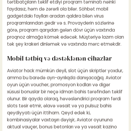
tərtibatçıların təklif etdiyi proqram təminatı nəinki
faydasız, həm də zərərli ola bilər. Söhbət mobil
gadgetdakı faylları aradan qaldıra bilən virus
proqramlarından gedir və s. Provayderin sözlərinə
görə, proqram qarşıdan gələn dövr üçün vaxtında
proqnoz almağa kömək edəcək. Müştəriyə lazım olan
tək şey krakeri dinləmək və vaxtında mərc etməkdir.
Mobil tətbiq və dəstəklənən cihazlar
Aviator hack mümkün deyil, slot üçün skriptlər yoxdur,
amma bu barədə ayrı-ayrılıqda danışacağıq. Aviator
oyun üçün voucher, promosyon kodları və digər
xüsusi bonuslar bir neçə idman bahis tərəfindən təklif
olunur. Bir qayda olaraq, həvəsləndirici proqram fərdi
slots təsir etmir, əlavə vəsait və ya pulsuz bahis
qeydiyyatı üçün ittiham. Qeyd edək ki,
kombinasiyalar vaxtaşırı dəyişir, Aviator oyununa
aktual vauçer, bonus betonları və ya vəsait kazino