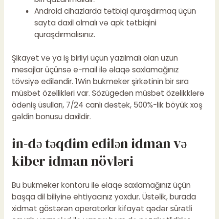
Android cihazlarda tətbiqi quraşdırmaq üçün
sayta daxil olmalı və apk tətbiqini
quraşdırmalısınız.
Şikayət və ya iş birliyi üçün yazılmalı olan uzun
mesajlar üçünsə e-mail ilə əlaqə saxlamağınız
tövsiyə ediləndir. 1Win bukmeker şirkətinin bir sıra
müsbət özəllikləri var. Sözügedən müsbət özəlikklərə
ödəniş üsulları, 7/24 canlı dəstək, 500%-lik böyük xoş
gəldin bonusu daxildir.
in-də təqdim edilən idman və
kiber idman növləri
Bu bukmeker kontoru ilə əlaqə saxlamağınız üçün
başqa dil biliyinə ehtiyacınız yoxdur. Üstəlik, burada
xidmət göstərən operatorlar kifayət qədər sürətli