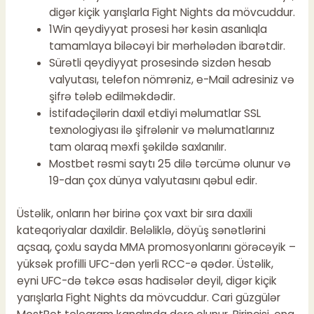
digər kiçik yarışlarla Fight Nights da mövcuddur.
1Win qeydiyyat prosesi hər kəsin asanlıqla
tamamlaya biləcəyi bir mərhələdən ibarətdir.
Sürətli qeydiyyat prosesində sizdən hesab
valyutası, telefon nömrəniz, e-Mail adresiniz və
şifrə tələb edilməkdədir.
İstifadəçilərin daxil etdiyi məlumatlar SSL
texnologiyası ilə şifrələnir və məlumatlarınız
tam olaraq məxfi şəkildə saxlanılır.
Mostbet rəsmi saytı 25 dilə tərcümə olunur və
19-dan çox dünya valyutasını qəbul edir.
Üstəlik, onların hər birinə çox vaxt bir sıra daxili
kateqoriyalar daxildir. Beləliklə, döyüş sənətlərini
açsaq, çoxlu sayda MMA promosyonlarını görəcəyik –
yüksək profilli UFC-dən yerli RCC-ə qədər. Üstəlik,
eyni UFC-də təkcə əsas hadisələr deyil, digər kiçik
yarışlarla Fight Nights da mövcuddur. Cari güzgülər