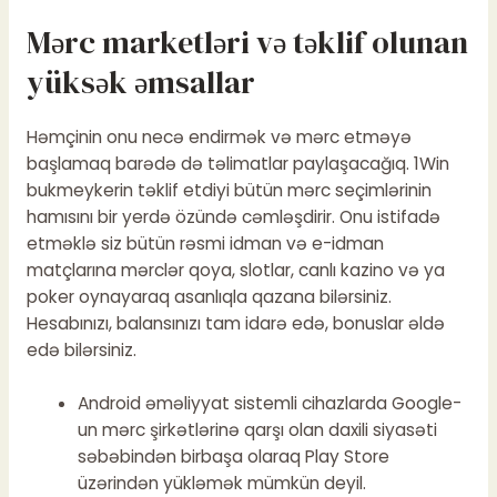
Mərc marketləri və təklif olunan
yüksək əmsallar
Həmçinin onu necə endirmək və mərc etməyə
başlamaq barədə də təlimatlar paylaşacağıq. 1Win
bukmeykerin təklif etdiyi bütün mərc seçimlərinin
hamısını bir yerdə özündə cəmləşdirir. Onu istifadə
etməklə siz bütün rəsmi idman və e-idman
matçlarına mərclər qoya, slotlar, canlı kazino və ya
poker oynayaraq asanlıqla qazana bilərsiniz.
Hesabınızı, balansınızı tam idarə edə, bonuslar əldə
edə bilərsiniz.
Android əməliyyat sistemli cihazlarda Google-
un mərc şirkətlərinə qarşı olan daxili siyasəti
səbəbindən birbaşa olaraq Play Store
üzərindən yükləmək mümkün deyil.