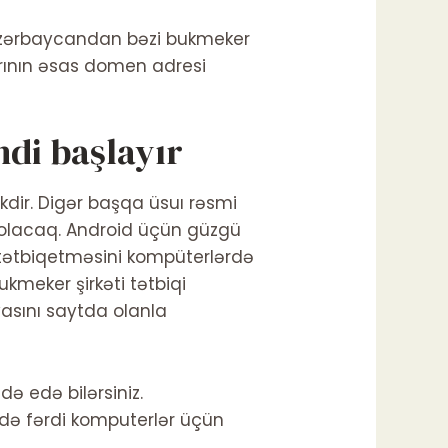
, Azərbaycandan bəzi bukmeker
arının əsas domen adresi
ndi başlayır
kdir. Digər başqa üsuı rəsmi
 olacaq. Android üçün güzgü
ti tətbiqetməsini kompüterlərdə
ukmeker şirkəti tətbiqi
yasını saytda olanla
də edə bilərsiniz.
 də fərdi komputerlər üçün