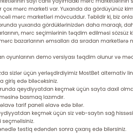
tlərinin sayı canlı yayımdakı mərc marketlərinin s
r çox mərc marketi var. Yuxarıda da gördüyünüz kim
ncəli mərc marketləri mövcuddur. Təbiidir ki, biz on
orunda yuxarıda gördüklərinizdən daha maraqlı, dah
arının, mərc seçimlərinin təqdim edilməsi sözsüz ki, 
mərc bazarlarının əmsalları da sıradan marketlərə n
nan oyunlarının demo versiyası təqdim olunur və m
da sizlər üçün yerləşdirdiyimiz MostBet alternativ li
 giriş edə biləcəksiniz.
orunda qeydiyyatdan keçmək üçün sayta daxil ol
məsinə basmaq lazımdır.
əlavə tarif paneli əlavə edə bilər.
ydiyyatdan keçmək üçün siz veb-saytın sağ hissəsi
i seçməlisiniz.
ənədlə təstiq edəndən sonra çıxarış edə bilərsiniz.