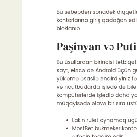
Bu səbəbdən sonadək diqqətlə o
kontorlarına giriş qadağan edi
bloklanıb.
Paşinyan və Puti
Bu üsullardan birincisi tətbiq
sayt, eləcə də Android üçün g
yükləmə əsasilə endirdiyiniz tə
və noutbuklarda işlədə də biləc
kompüterlərdə işlədib daha yax
müqayisədə əlavə bir sıra üstün
Lakin rulet oynamaq üçün 
MostBet bukmeker kontor
əlfəcin təqdim edir.