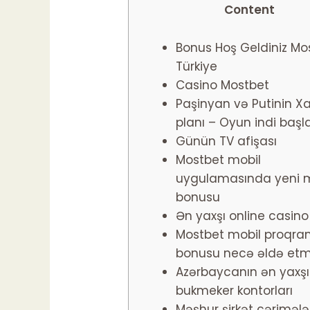
Content
Bonus Hoş Geldiniz Mo
Türkiye
Casino Mostbet
Paşinyan və Putinin X
planı – Oyun indi başla
Günün TV afişası
Mostbet mobil
uygulamasında yeni m
bonusu
Ən yaxşı online casino 
Mostbet mobil proqr
bonusu necə əldə etm
Azərbaycanın ən yaxşı
bukmeker kontorları
Məşhur şirkət cərimələ