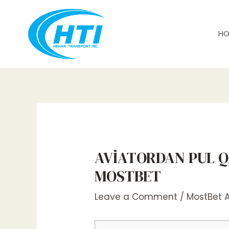
Skip
Post
to
navigation
content
HO
AVİATORDAN PUL Q
MOSTBET
Leave a Comment
/
MostBet 