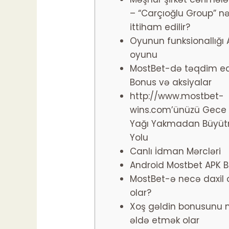
– “Carçıoğlu Group” n
ittiham edilir?
Oyunun funksionallığı 
oyunu
MostBet-də təqdim ed
Bonus və aksiyalar
http://www.mostbet-
wins.com’ünüzü Gece Y
Yağı Yakmadan Büyüt
Yolu
Canlı İdman Mərcləri
Android Mostbet APK B
MostBet-ə necə daxil
olar?
Xoş gəldin bonusunu 
əldə etmək olar