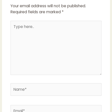
Your email address will not be published.
Required fields are marked
*
Type
here..
Name*
Email*