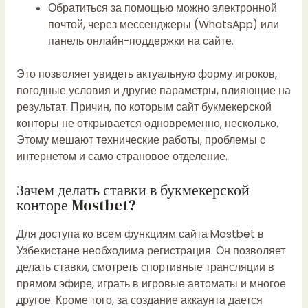
Обратиться за помощью можно электронной
почтой, через мессенджеры (WhatsApp) или
панель онлайн-поддержки на сайте.
Это позволяет увидеть актуальную форму игроков,
погодные условия и другие параметры, влияющие на
результат. Причин, по которым сайт букмекерской
конторы не открывается одновременно, несколько.
Этому мешают технические работы, проблемы с
интернетом и само страновое отделение.
Зачем делать ставки в букмекерской
конторе Mostbet?
Для доступа ко всем функциям сайта Mostbet в
Узбекистане необходима регистрация. Он позволяет
делать ставки, смотреть спортивные трансляции в
прямом эфире, играть в игровые автоматы и многое
другое. Кроме того, за создание аккаунта дается