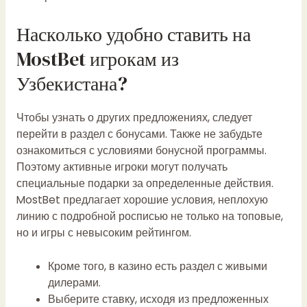
Насколько удобно ставить на
MostBet игрокам из
Узбекистана?
Чтобы узнать о других предложениях, следует
перейти в раздел с бонусами. Также не забудьте
ознакомиться с условиями бонусной программы.
Поэтому активные игроки могут получать
специальные подарки за определенные действия.
MostBet предлагает хорошие условия, неплохую
линию с подробной росписью не только на топовые,
но и игры с невысоким рейтингом.
Кроме того, в казино есть раздел с живыми
дилерами.
Выберите ставку, исходя из предложенных