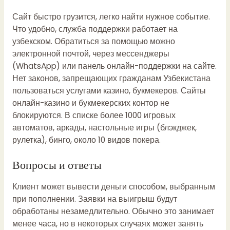
Сайт быстро грузится, легко найти нужное событие.
Что удобно, служба поддержки работает на
узбекском. Обратиться за помощью можно
электронной почтой, через мессенджеры
(WhatsApp) или панель онлайн-поддержки на сайте.
Нет законов, запрещающих гражданам Узбекистана
пользоваться услугами казино, букмекеров. Сайты
онлайн-казино и букмекерских контор не
блокируются. В списке более 1000 игровых
автоматов, аркады, настольные игры (блэкджек,
рулетка), бинго, около 10 видов покера.
Вопросы и ответы
Клиент может вывести деньги способом, выбранным
при пополнении. Заявки на выигрыш будут
обработаны незамедлительно. Обычно это занимает
менее часа, но в некоторых случаях может занять