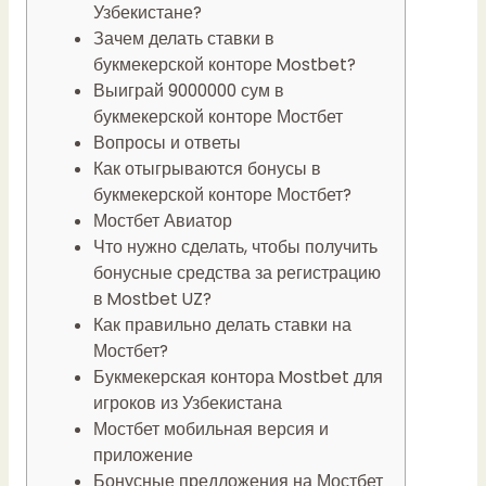
Узбекистане?
Зачем делать ставки в
букмекерской конторе Mostbet?
Выиграй 9000000 сум в
букмекерской конторе Мостбет
Вопросы и ответы
Как отыгрываются бонусы в
букмекерской конторе Мостбет?
Мостбет Авиатор
Что нужно сделать, чтобы получить
бонусные средства за регистрацию
в Mostbet UZ?
Как правильно делать ставки на
Мостбет?
Букмекерская контора Mostbet для
игроков из Узбекистана
Мостбет мобильная версия и
приложение
Бонусные предложения на Мостбет