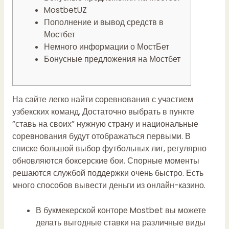
MostbetUZ
Пополнение и вывод средств в
Мостбет
Немного информации о МостБет
Бонусные предложения на Мостбет
На сайте легко найти соревнования с участием
узбекских команд. Достаточно выбрать в пункте
“ставь на своих” нужную страну и национальные
соревнования будут отображаться первыми. В
списке большой выбор футбольных лиг, регулярно
обновляются боксерские бои. Спорные моменты
решаются службой поддержки очень быстро. Есть
много способов вывести деньги из онлайн-казино.
В букмекерской конторе Mostbet вы можете
делать выгодные ставки на различные виды