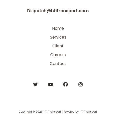
Dispatch@htitransport.com
Home
Services
Client
Careers
Contact
Copyright © 2026 HTI Transport | Powered by HTI Transport