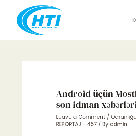
Skip
Post
to
navigation
content
HO
Android üçün Mostb
son idman xəbərlər
Leave a Comment
/
Qaranlığa
REPORTAJ - 457
/ By
admin