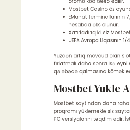
promo kod tələb edilir.
Mostbet Casino öz oyunç
EManat terminallarının 
hesabda əks olunur.
Xatırladırıq ki, siz Most
UEFA Avropa Liqasının 1/4
Yüzdən artıq mövcud olan slot
fırlatmalı daha sonra isə eyni
qələbədə qalmasına kömək ed
Mostbet Yukle 
Mostbet saytından daha rahat i
proqramı yükləməklə siz sayta 
PC versiyalarını təqdim edir. İ