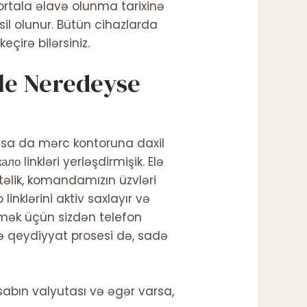
ortala əlavə olunma tarixinə
sil olunur. Bütün cihazlarda
çirə bilərsiniz.
ile Neredeyse
lansa da mərc kontoruna daxil
о linkləri yerləşdirmişik. Elə
Üstəlik, komandamızın üzvləri
inklərini aktiv saxlayır və
çmək üçün sizdən telefon
ilə qeydiyyat prosesi də, sadə
abın valyutası və əgər varsa,