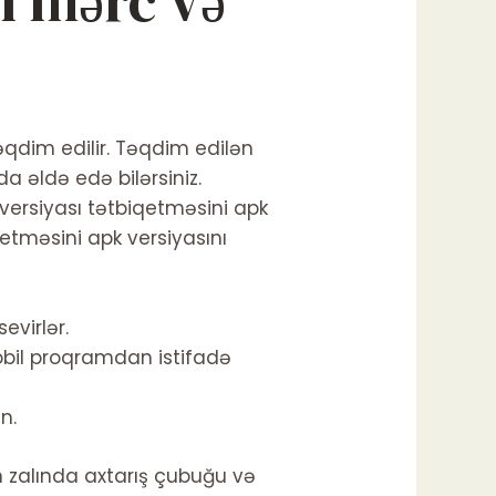
ı mərc və
qdim edilir. Təqdim edilən
a əldə edə bilərsiniz.
 versiyası tətbiqetməsini apk
qetməsini apk versiyasını
evirlər.
obil proqramdan istifadə
n.
 zalında axtarış çubuğu və