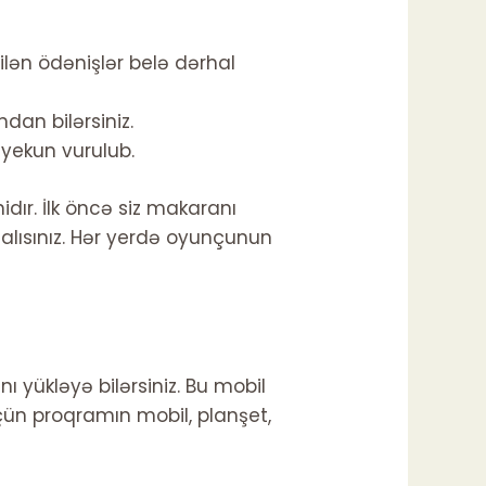
lən ödənişlər belə dərhal
dan bilərsiniz.
 yekun vurulub.
ır. İlk öncə siz makaranı
alısınız. Hər yerdə oyunçunun
 yükləyə bilərsiniz. Bu mobil
çün proqramın mobil, planşet,