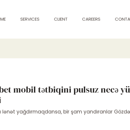
ME
SERVICES
CLIENT
CAREERS
CONT
et mobil tətbiqini pulsuz necə y
i
 lənət yağdırmaqdansa, bir şam yandıranlar Gözdən