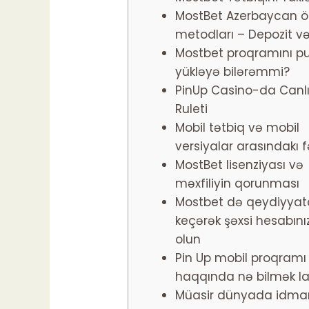
MostBet Azerbaycan ö
metodları – Depozit və
Mostbet proqramını pu
yükləyə bilərəmmi?
PinUp Casino-da Canlı 
Ruleti
Mobil tətbiq və mobil
versiyalar arasındakı 
MostBet lisenziyası və
məxfiliyin qorunması
Mostbet də qeydiyya
keçərək şəxsi hesabını
olun
Pin Up mobil proqramı
haqqında nə bilmək la
Müasir dünyada idma