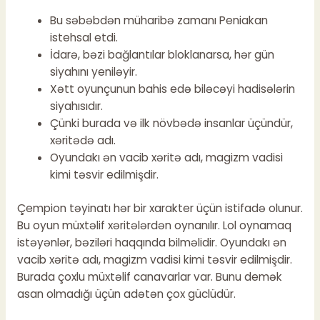
Bu səbəbdən müharibə zamanı Peniakan
istehsal etdi.
İdarə, bəzi bağlantılar bloklanarsa, hər gün
siyahını yeniləyir.
Xətt oyunçunun bahis edə biləcəyi hadisələrin
siyahısıdır.
Çünki burada və ilk növbədə insanlar üçündür,
xəritədə adı.
Oyundakı ən vacib xəritə adı, magizm vadisi
kimi təsvir edilmişdir.
Çempion təyinatı hər bir xarakter üçün istifadə olunur.
Bu oyun müxtəlif xəritələrdən oynanılır. Lol oynamaq
istəyənlər, bəziləri haqqında bilməlidir. Oyundakı ən
vacib xəritə adı, magizm vadisi kimi təsvir edilmişdir.
Burada çoxlu müxtəlif canavarlar var. Bunu demək
asan olmadığı üçün adətən çox güclüdür.