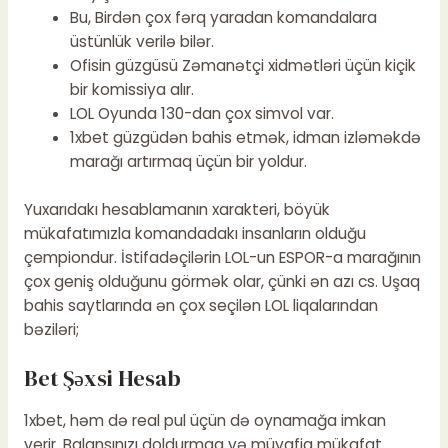
Bu, Birdən çox fərq yaradan komandalara
üstünlük verilə bilər.
Ofisin güzgüsü Zəmanətçi xidmətləri üçün kiçik
bir komissiya alır.
LOL Oyunda 130-dan çox simvol var.
1xbet güzgüdən bahis etmək, idman izləməkdə
marağı artırmaq üçün bir yoldur.
Yuxarıdakı hesablamanın xarakteri, böyük
mükafatımızla komandadakı insanların olduğu
çempiondur. İstifadəçilərin LOL-un ESPOR-a marağının
çox geniş olduğunu görmək olar, çünki ən azı cs. Uşaq
bahis saytlarında ən çox seçilən LOL liqalarından
bəziləri;
Bet Şəxsi Hesab
1xbet, həm də real pul üçün də oynamağa imkan
verir. Balansınızı doldurmaq və müvafiq mükafat