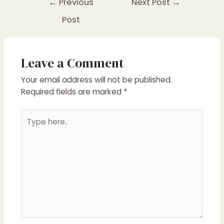
←
Previous
Next Post
→
Post
Leave a Comment
Your email address will not be published.
Required fields are marked
*
Type
here..