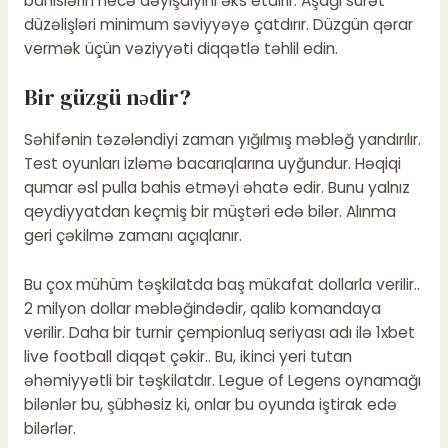
bahislərin necə dəyişdiyini əks etdirir. Aşağı sürət
düzəlişləri minimum səviyyəyə çatdırır. Düzgün qərar
vermək üçün vəziyyəti diqqətlə təhlil edin.
Bir güzgü nədir?
Səhifənin təzələndiyi zaman yığılmış məbləğ yandırılır.
Test oyunları izləmə bacarıqlarına uyğundur. Həqiqi
qumar əsl pulla bahis etməyi əhatə edir. Bunu yalnız
qeydiyyatdan keçmiş bir müştəri edə bilər. Alınma
geri çəkilmə zamanı açıqlanır.
Bu çox mühüm təşkilatda baş mükafat dollarla verilir..
2 milyon dollar məbləğindədir, qalib komandaya
verilir. Daha bir turnir çempionluq seriyası adı ilə
1xbet
live football
diqqət çəkir.. Bu, ikinci yeri tutan
əhəmiyyətli bir təşkilatdır. Legue of Legens oynamağı
bilənlər bu, şübhəsiz ki, onlar bu oyunda iştirak edə
bilərlər.