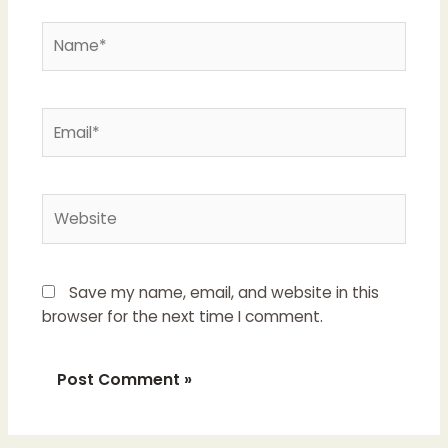
Name*
Email*
Website
Save my name, email, and website in this
browser for the next time I comment.