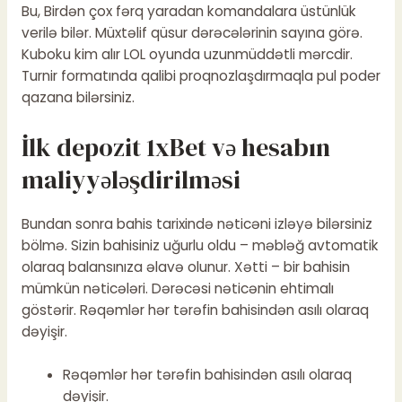
Bu, Birdən çox fərq yaradan komandalara üstünlük
verilə bilər. Müxtəlif qüsur dərəcələrinin sayına görə.
Kuboku kim alır LOL oyunda uzunmüddətli mərcdir.
Turnir formatında qalibi proqnozlaşdırmaqla pul poder
qazana bilərsiniz.
İlk depozit 1xBet və hesabın
maliyyələşdirilməsi
Bundan sonra bahis tarixində nəticəni izləyə bilərsiniz
bölmə. Sizin bahisiniz uğurlu oldu – məbləğ avtomatik
olaraq balansınıza əlavə olunur. Xətti – bir bahisin
mümkün nəticələri. Dərəcəsi nəticənin ehtimalı
göstərir. Rəqəmlər hər tərəfin bahisindən asılı olaraq
dəyişir.
Rəqəmlər hər tərəfin bahisindən asılı olaraq
dəyişir.