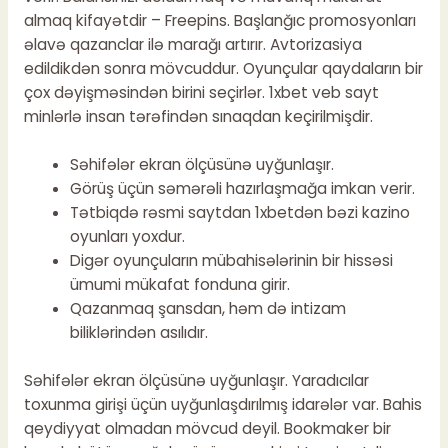
almaq kifayətdir – Freepins. Başlanğıc promosyonları
əlavə qazanclar ilə marağı artırır. Avtorizasiya
edildikdən sonra mövcuddur. Oyunçular qaydaların bir
çox dəyişməsindən birini seçirlər. 1xbet veb sayt
minlərlə insan tərəfindən sınaqdan keçirilmişdir.
Səhifələr ekran ölçüsünə uyğunlaşır.
Görüş üçün səmərəli hazırlaşmağa imkan verir.
Tətbiqdə rəsmi saytdan 1xbetdən bəzi kazino
oyunları yoxdur.
Digər oyunçuların mübahisələrinin bir hissəsi
ümumi mükafat fonduna girir.
Qazanmaq şansdan, həm də intizam
biliklərindən asılıdır.
Səhifələr ekran ölçüsünə uyğunlaşır. Yaradıcılar
toxunma girişi üçün uyğunlaşdırılmış idarələr var. Bahis
qeydiyyat olmadan mövcud deyil. Bookmaker bir