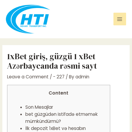
Skip
Post
Mai
to
navigation
Men
content
1xBet giriş, güzgü 1 xBet
Azərbaycanda rəsmi sayt
Leave a Comment
/
- 227
/ By
admin
Content
Son Mesajlar
bet güzgüdən istifadə etməmək
mümkündürmü?
İlk depozit 1xBet və hesabın