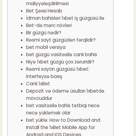
maliyyələşdirilməsi
Bet Şəxsi Hesab
İdman bahisləri 1xbet iş güzgüsü ilə
Bet-də mərc növləri
Bir güzgü nədir?
Rəsmi sayt güzgüdən fərqlidir?
bet mobil versiya
bet güzgü vasitəsilə canlı bahis
Niyə 1xbet güzgü çox zəruridir?
Rəsmi saytın güzgüsü 1xbet:
interfeysə baxış
Canlı 1xBet
Depozit və ödəmə üsulları 1xbetdə
mövcuddur
bet vasitəsilə bahis tətbiqi necə
necə yükləmək olar
bet yüklə: How to Download and
Install the 1xBet Mobile App for
Android and iOS Devices