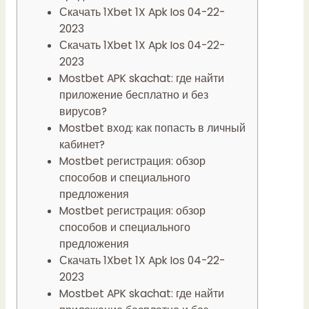
Скачать 1Xbet 1X Apk Ios 04-22-
2023
Скачать 1Xbet 1X Apk Ios 04-22-
2023
Mostbet APK skachat: где найти
приложение бесплатно и без
вирусов?
Mostbet вход: как попасть в личный
кабинет?
Mostbet регистрация: обзор
способов и специального
предложения
Mostbet регистрация: обзор
способов и специального
предложения
Скачать 1Xbet 1X Apk Ios 04-22-
2023
Mostbet APK skachat: где найти