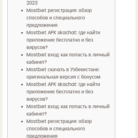
2023
Mostbet регистрация: обзор
способов и специального
предложения
Mostbet APK skachat: где найти
приложение бесплатно и без
вирусов?
Mostbet вход: как попасть в личный
кабинет?
Mostbet скачать в Узбекистане:
оригинальная версия с бонусом
Mostbet APK skachat: где найти
приложение бесплатно и без
вирусов?
Mostbet вход: как попасть в личный
кабинет?
Mostbet регистрация: обзор
способов и специального
предложения