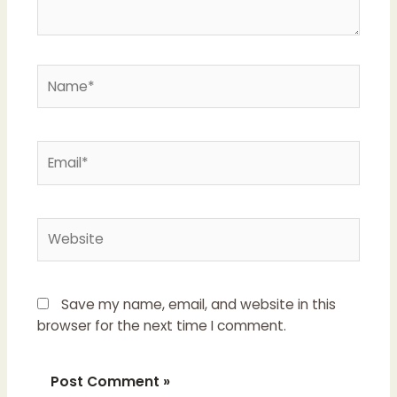
Name*
Email*
Website
Save my name, email, and website in this
browser for the next time I comment.