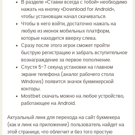
В разделе «Ставки всегда с тобой» необходимо
нажать на кнопку «Download for Android»,
чтобы установщик начал скачиваться.
Чтобы в него войти, достаточно нажать на
любую из иконок мобильных платформ,
которые находится вверху слева.
Сразу после этого игрок сможет пройти
быструю регистрацию и забрать вступительное
вознаграждение за первое пополнение.
Спустя 5-7 секунд установки на главном
экране телефона (аналог рабочего стола
Windows) появится значок букмекерской
конторы.
Mostbet скачать можно на любое устройство,
работающее на Android.
Актуальный линк для перехода на сайт букмекера
(как и линк на приложение) пользователь найдет на
этой странице, что облегчит и без того простую