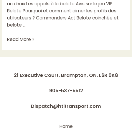
au choix Les appels à la belote Avis sur le jeu VIP
Belote Pourquoi et comment aimer les profils des
utilisateurs ? Commanders Act Belote coinchée et
belote …
Read More »
21 Executive Court, Brampton, ON. L6R 0K8
905-537-5512
Dispatch@htitransport.com
Home