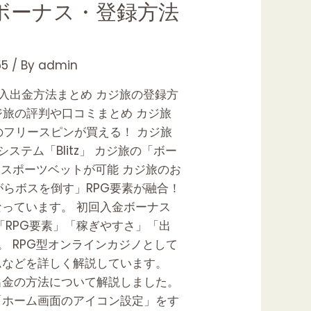
・ボーナス・登録方法
5
/ By
admin
判、入出金方法まとめ カジ旅の登録方
ジ旅の評判や口コミまとめ カジ旅
のフリースピンが買える！ カジ旅
テム「Blitz」 カジ旅の「ボー
てスポーツベットが可能 カジ旅のお
がらボスを倒す」RPG要素が融合！
っています。 初回入金ボーナス
RPG要素」「稼ぎやすさ」「出
 RPG型オンラインカジノとして
ムなどを詳しく解説しています。
出金の方法について解説しました。
「ホーム画面のアイコン設定」をす