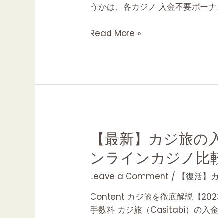
うかは、各カジノ 入金不要ボーナ
て
も
Read More »
解
説
CASINO
JUICE
カ
ジ
ノ
ジ
【最
【最新】カジ旅の
ュ
新】
ンラインカジノ比
ー
カ
ス
ジ
Leave a Comment
/
【復活】カ
旅
Content カジ旅を徹底解説【
の
手数料 カジ旅（Casitabi）
入