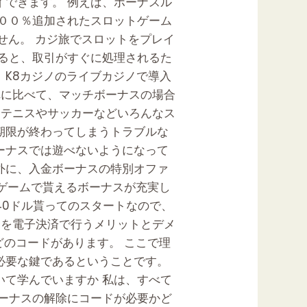
イできます。 例えば、ボーナスル
００％追加されたスロットゲーム
せん。 カジ旅でスロットをプレイ
すると、取引がすぐに処理されるた
 K8カジノのライブカジノで導入
それに比べて、マッチボーナスの場合
 テニスやサッカーなどいろんなス
期限が終わってしまうトラブルな
ーナスでは遊べないようになって
外に、入金ボーナスの特別オファ
カジノゲームで貰えるボーナスが充実し
40ドル貰ってのスタートなので、
金を電子決済で行うメリットとデメ
などのコードがあります。 ここで理
必要な鍵であるということです。
いて学んでいますか 私は、すべて
ボーナスの解除にコードが必要かど