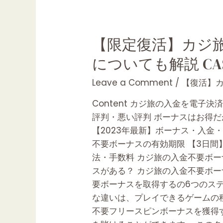
【限
【限定復活】カジ
定
についても解説 CAS
復
活】
Leave a Comment
/
【復活】カ
カ
Content カジ旅の入金を電
ジ
評判・悪い評判 ボーナスはお得だが
旅
【2023年最新】ボーナス・入金・
の
不要ボーナスの有効期限 【3日間】
40
法・手数料 カジ旅の入金不要ボー
ド
スがある？ カジ旅の入金不要ボー
ル
要ボーナスを取得するの6つのス
入
な違いは、プレイできるゲームの
金
不要フリースピンボーナスを獲得
不