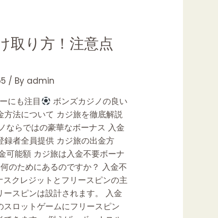
け取り方！注意点
5
/ By
admin
カーにも注目
ボンズカジノの良い
出金方法について カジ旅を徹底解説
ジノならではの豪華なボーナス 入金
規登録者全員提供 カジ旅の出金方
金可能額 カジ旅は入金不要ボーナ
は何のためにあるのですか？ 入金不
ナスクレジットとフリースピンの主
リースピンは設計されます。 入金
のスロットゲームにフリースピン