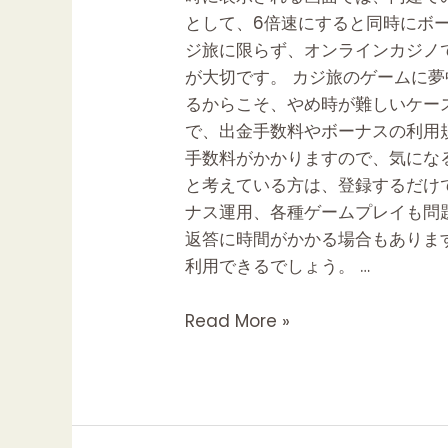
比
として、6倍速にすると同時にボ
較
ジ旅に限らず、オンラインカジノ
ナ
が大切です。 カジ旅のゲームに
ビ
るからこそ、やめ時が難しいケー
【カ
で、出金手数料やボーナスの利用
ジ
手数料がかかりますので、気にな
ノ
と考えている方は、登録するだけ
ナ
ナス運用、各種ゲームプレイも問
ビ】
返答に時間がかかる場合もありま
利用できるでしょう。 …
Read More »