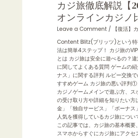
カ
カジ旅徹底解説【2
ジ
オンラインカジノ
旅
徹
Leave a Comment
/
【復活】カ
底
Content Blitz(ブリッ
解
法は簡単4ステップ！ カジ旅のV
説
とは カジ旅は安全に遊べるの？違
【2023
に関してよくある質問 ゲームの紹
年
ナス」に関する評判 ルビー交換で
最
すすめゲーム カジ旅の悪い評判①：
新】
カジノゲームメインで遊ぶ方、ス
入
の受け取り方や詳細を知りたい方
金・
金」「独自サービス」「ボーナス」
出
人気を獲得しているカジ旅につい
金・
この記事では、カジ旅の基本概要
評
スマホからすぐにカジ旅にアクセ
判・