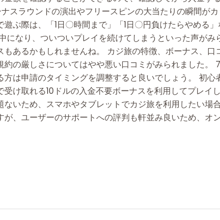
ーナスラウンドの演出やフリースピンの大当たりの瞬間がカ
で遊ぶ際は、「1日〇時間まで」「1日〇円負けたらやめる
夢中になり、ついついプレイを続けてしまうといった声がみ
スもあるかもしれませんね。 カジ旅の特徴、ボーナス、口
規約の厳しさについてはやや悪い口コミがみられました。 
る方は申請のタイミングを調整すると良いでしょう。 初心
で受け取れる10ドルの入金不要ボーナスを利用してプレイし
題ないため、スマホやタブレットでカジ旅を利用したい場
すが、ユーザーのサポートへの評判も軒並み良いため、オ