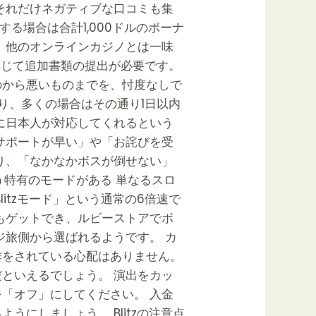
それだけネガティブな口コミも集
る場合は合計1,000ドルのボーナ
、他のオンラインカジノとは一味
応じて追加書類の提出が必要です。
のから悪いものまでを、忖度なしで
り、多くの場合はその通り1日以内
に日本人が対応してくれるという
サポートが早い」や「お詫びを受
り、「なかなかボスが倒せない」
いう特有のモードがある 単なるスロ
itzモード」という通常の6倍速で
もゲットでき、ルビーストアでボ
ジ旅側から選ばれるようです。 カ
作をされている心配はありません。
といえるでしょう。 演出をカッ
「オフ」にしてください。 入金
にしましょう。 Blitzの注意点