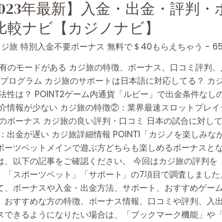
023年最新】入金・出金・評判
比較ナビ【カジノナビ】
ジ旅 特別入金不要ボーナス 無料で＄40もらえちゃう - 65
ツ)という特有のモードがある カジ旅の特徴、ボーナス、口コミ評
IPプログラム カジ旅のサポートは日本語に対応してる？ カ
法性は？ POINT2ゲーム内通貨「ルビー」で出金条件なし
介情報が少ない カジ旅の特徴②：業界最速スロットプレイシス
のボーナス カジ旅の良い評判・口コミ 日本の試合に対し
出金が遅い カジ旅詳細情報 POINT1「カジノを楽しみな
ポーツベットメインで遊ぶ方どちらも楽しめるボーナスとな
は、以下の記事をご確認ください。 今回はカジ旅の評判を「
「スポーツベット」「サポート」の7項目で調査しました。
て、ボーナスや入金・出金方法、サポート、おすすめゲー
、おすすめな方の特徴、ボーナス情報、口コミや評判、入
スできるようになりたい場合は、「ブックマーク機能」や