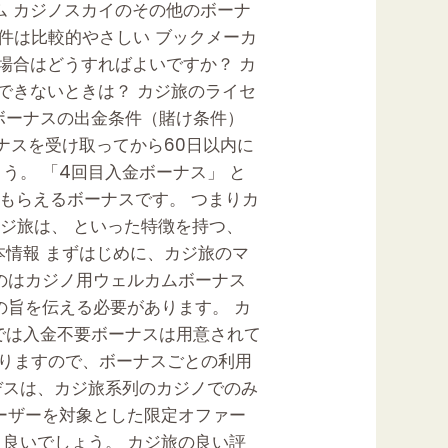
ム カジノスカイのその他のボーナ
条件は比較的やさしい ブックメーカ
場合はどうすればよいですか？ カ
できないときは？ カジ旅のライセ
金ボーナスの出金条件（賭け条件）
ナスを受け取ってから60日以内に
。 「4回目入金ボーナス」 と
がもらえるボーナスです。 つまりカ
カジ旅は、 といった特徴を持つ、
基本情報 まずはじめに、カジ旅のマ
のはカジノ用ウェルカムボーナス
の旨を伝える必要があります。 カ
では入金不要ボーナスは用意されて
ありますので、ボーナスごとの利用
デスは、カジ旅系列のカジノでのみ
ーザーを対象とした限定オファー
良いでしょう。 カジ旅の良い評