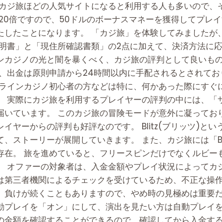
、カジ旅ほどの人気サイトになると利用する人も多いので、
20倍ですので、50ドルのボーナスマネーを獲得してプレイす
たしたことになります。 「カジ旅」を体験してみましたが
証明書」と「現住所確認書類」の2点に加えて、決済方法に
ンカジノの光と闇を暴くべく、カジ旅の評判として良いも
、出金は原則申請から24時間以内に手配されるとされてお
ンラインカジノ初心者の方などは特に、何かあった際にすぐ
。 実際にカジ旅を利用するプレイヤーの評判の中には、「
届いています。 このカジ旅の冒険モードが意外に凝ってお
イヤーからの評判も好評なのです。 Blitz(ブリッツ)と
、ストーリーが展開していきます。 また、カジ旅には「Bl
存在。 旅を進めていると、フリースピンだけでなくルビー
。 オファーの対象者は、入金金額やプレイ状況によってカ
は第三者機関によるチェックを受けているため、不正な操
、負けが続くこともありますので、やめ時の見極めは重要だ
動プレイを「オン」にして、演出を見たい方は自動プレイを
金額を確認することができるので、確認してから入金するよう