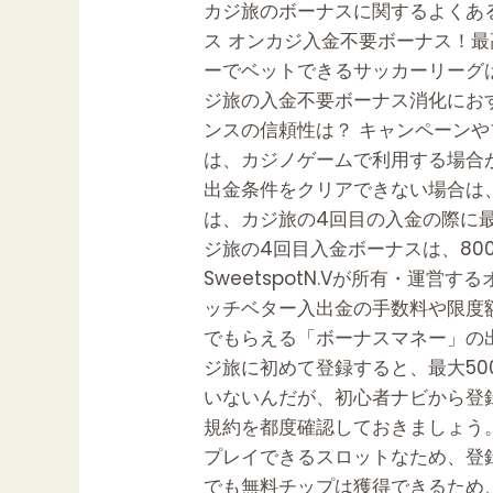
カジ旅のボーナスに関するよくある
金
ス オンカジ入金不要ボーナス！最
ボ
ーでベットできるサッカーリーグは
ー
ジ旅の入金不要ボーナス消化におす
ナ
ンスの信頼性は？ キャンペーンや
ス
は、カジノゲームで利用する場合が
の
出金条件をクリアできない場合は
種
は、カジ旅の4回目の入金の際に最
類・
ジ旅の4回目入金ボーナスは、80
金
SweetspotN.Vが所有・運
額・
ッチベター入出金の手数料や限度
出
でもらえる「ボーナスマネー」の
金
ジ旅に初めて登録すると、最大5
条
いないんだが、初心者ナビから登
件
規約を都度確認しておきましょう。
を
プレイできるスロットなため、登
徹
でも無料チップは獲得できるため