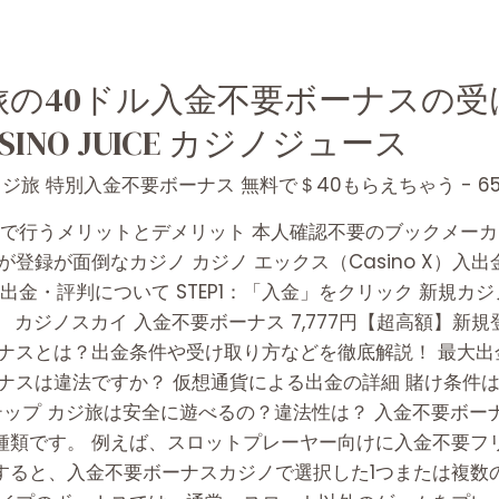
旅の40ドル入金不要ボーナスの受
INO JUICE カジノジュース
ジ旅 特別入金不要ボーナス 無料で＄40もらえちゃう - 65
子決済で行うメリットとデメリット 本人確認不要のブックメー
登録が面倒なカジノ カジノ エックス（Casino X）入
出金・評判について STEP1：「入金」をクリック 新規カ
 カジノスカイ 入金不要ボーナス 7,777円【超高額】新
ナスとは？出金条件や受け取り方などを徹底解説！ 最大出
ナスは違法ですか？ 仮想通貨による出金の詳細 賭け条件
テップ カジ旅は安全に遊べるの？違法性は？ 入金不要ボー
種類です。 例えば、スロットプレーヤー向けに入金不要フ
すると、入金不要ボーナスカジノで選択した1つまたは複数