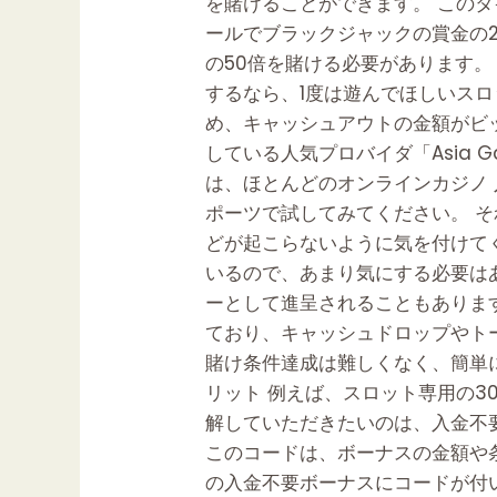
を賭けることができます。 この
要
ールでブラックジャックの賞金の
ボ
の50倍を賭ける必要があります。
ー
するなら、1度は遊んでほしいス
ナ
め、キャッシュアウトの金額がビ
ス
している人気プロバイダ「Asia
の
は、ほとんどのオンラインカジノ 
受
ポーツで試してみてください。 
け
どが起こらないように気を付けて
取
いるので、あまり気にする必要は
り
ーとして進呈されることもあります。 
方！
ており、キャッシュドロップやト
注
賭け条件達成は難しくなく、簡単に
意
リット 例えば、スロット専用の3
点
解していただきたいのは、入金不
に
このコードは、ボーナスの金額や
つ
の入金不要ボーナスにコードが付
い