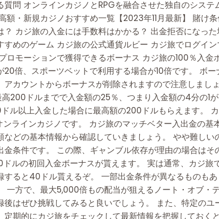
質問 オンラインカジノとRPGを融合させた独自のシステ
高額・新規カジノおすすめ一覧【2023年11月最新】 賭け
？ カジ旅の入金には手数料はかかる？ 出金拒否になった
すめのゲーム カジ旅の公式通貨ルビー カジ旅でログイン
プロモーションで獲得できるボーナス カジ旅の100％入
20倍、スポーツベットで利用する場合が10倍です。 ボー
、アカウントからボーナスが削除されますので注意しましょう
高200ドルまでで入金額の25％、つまり入金額の4分の1
0ドル以上入金した場合に最高額の200ドルもらえます。 
営するオンラインカジノです。 カジ旅のマッチベター入出金の
額などの基本情報から確認していきましょう。 やや難しい
出金条件です。 この際、ギャンブル依存が理由の場合はそ
00ドルの初回入金ボーナスが貰えます。 実は通常、カジ旅
録すると40ドル貰えるぞ。 一部出金条件が異なるものも
 一方で、最大5,000倍もの配当が狙えるノート・オブ・
録後はぜひ挑戦してみると良いでしょう。 また、特定のユ
、定期的にカジ旅をチェックして最新情報を把握しておくと