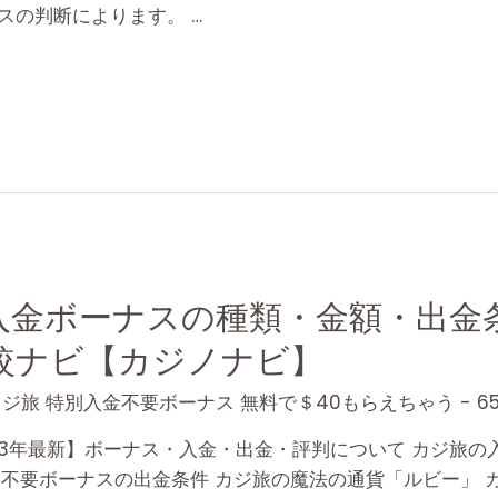
スの判断によります。 …
入金ボーナスの種類・金額・出金条
較ナビ【カジノナビ】
ジ旅 特別入金不要ボーナス 無料で＄40もらえちゃう - 65
2023年最新】ボーナス・入金・出金・評判について カジ旅
の入金不要ボーナスの出金条件 カジ旅の魔法の通貨「ルビー」