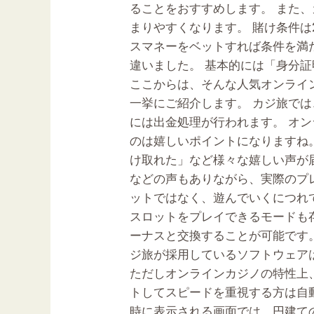
ることをおすすめします。 また
ボ
まりやすくなります。 賭け条件は
ー
スマネーをベットすれば条件を満
ナ
違いました。 基本的には「身分
ス・
ここからは、そんな人気オンライ
登
一挙にご紹介します。 カジ旅では
録
には出金処理が行われます。 オ
方
のは嬉しいポイントになりますね
法
け取れた」など様々な嬉しい声が
オ
などの声もありながら、実際のプレ
ン
ットではなく、遊んでいくにつれて
ラ
スロットをプレイできるモードも
イ
ーナスと交換することが可能です
ン
ジ旅が採用しているソフトウェア
カ
ただしオンラインカジノの特性上
ジ
トしてスピードを重視する方は自
ノ
時に表示される画面では、円建ての