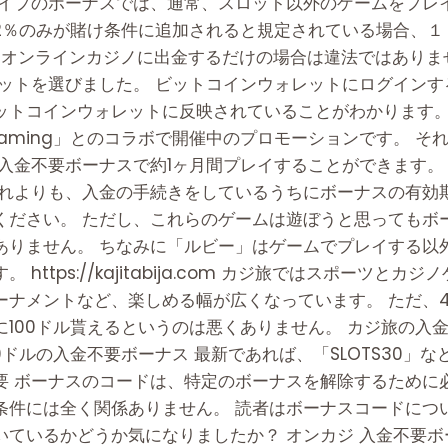
タイプのボーナスでは、通常、スロット以外のゲームをプレ
2％のみが賭け条件に追加されると規定されている場合、１
 オンラインカジノに出金するだけの場合は違法ではありま
ロットを選びました。 ビットコインウォレットにログイン
ットコインウォレットに反映されていることがわかります。
 Gaming」とのコラボで開催中のプロモーションです。 
入金不要ボーナスで約1ヶ月間プレイすることができます。
それよりも、入金の手続きをしているうちにボーナスの有効
ください。 ただし、これらのゲームは遊ぼうと思ってもボ
ありません。 ちなみに「ルビー」はゲームでプレイする以
https://kajitabija.com カジ旅ではスポーツと
ーナメントなど、楽しめる幅が広くなっています。 ただ、
100ドル貰えるというのは悪くありません。 カジ旅の入
0ドルの入金不要ボーナス 最新であれば、「SLOTS30」
要 ボーナスのコードは、特定のボーナスを解除するために
条件には全く関係ありません。 読者はボーナスコードにつ
いているかどうか気になりましたか？ オンカジ 入金不要