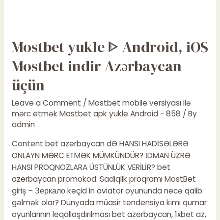
Mostbet
Mostbet yukle ᐈ Android, iOS
yukle
Mostbet indir Azərbaycan
ᐈ
Android,
üçün
iOS
Mostbet
Leave a Comment
/
Mostbet mobile versiyası ilə
indir
mərc etmək Mostbet apk yukle Android - 858
/ By
Azərbaycan
admin
üçün
Content bet azerbaycan dƏ HANSI HADİSƏLƏRƏ
ONLAYN MƏRC ETMƏK MÜMKÜNDÜR? İDMAN ÜZRƏ
HANSI PROQNOZLARA ÜSTÜNLÜK VERİLİR? bet
azerbaycan promokod: Sadiqlik proqramı MostBet
giriş – Зеркало keçid in aviator oyununda necə qalib
gəlmək olar? Dünyada müasir tendensiya kimi qumar
oyunlarının leqallaşdırılması bet azerbaycan, 1xbet az,