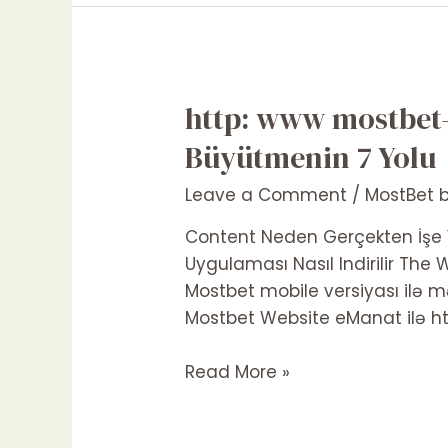
http:
http: www mostbet
www
Büyütmenin 7 Yolu
mostbet-
wins.comünüzü
Leave a Comment
/
MostBet b
Gece
Content Neden Gerçekten İşe Y
Yarısı
Uygulaması Nasıl Indirilir Th
Yağı
Mostbet mobile versiyası ilə
Yakmadan
Mostbet Website eManat ilə h
Büyütmenin
7
Read More »
Yolu