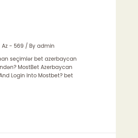
 Az - 569
/ By
admin
unan seçimlər bet azerbaycan
ətindən? MostBet Azerbaycan
 And Login Into Mostbet? bet