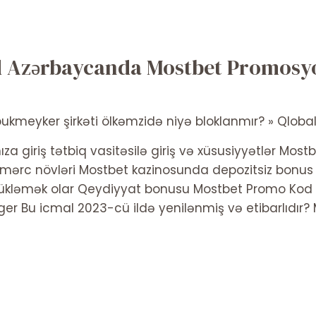
 Azərbaycanda Mostbet Promosy
ukmeyker şirkəti ölkəmzidə niyə bloklanmır? » Qlobal
za giriş tətbiq vasitəsilə giriş və xüsusiyyətlər Mo
ərc növləri Mostbet kazinosunda depozitsiz bonus V
 yükləmək olar Qeydiyyat bonusu Mostbet Promo Ko
r Bu icmal 2023-cü ildə yenilənmiş və etibarlıdır? 