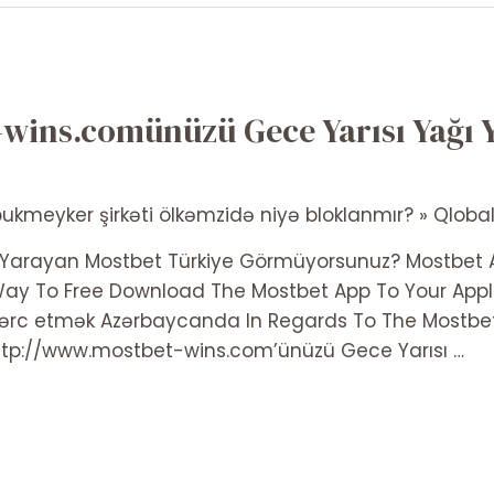
-wins.comünüzü Gece Yarısı Yağı
ukmeyker şirkəti ölkəmzidə niyə bloklanmır? » Qlobal
arayan Mostbet Türkiye Görmüyorsunuz? Mostbet And
e Way To Free Download The Mostbet App To Your Ap
 mərc etmək Azərbaycanda In Regards To The Mostbet
ttp://www.mostbet-wins.com’ünüzü Gece Yarısı …