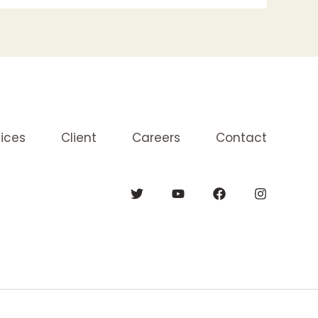
ices
Client
Careers
Contact