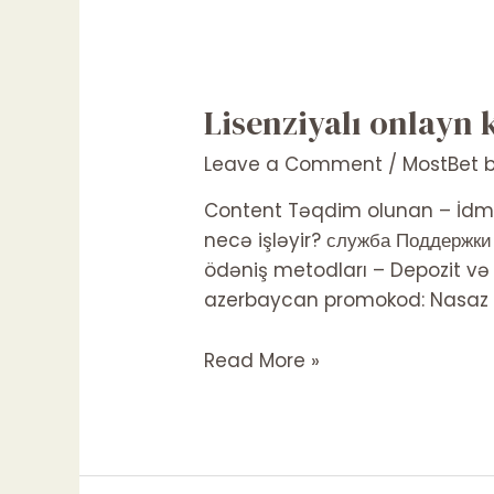
Lisenziyalı
Lisenziyalı onlayn 
onlayn
Leave a Comment
/
MostBet b
kazinolar:
saytı
Content Təqdim olunan – İdma
necə
necə işləyir? служба Поддержк
seçmək
ödəniş metodları – Depozit və 
olar
azerbaycan promokod: Nasaz ol
Read More »