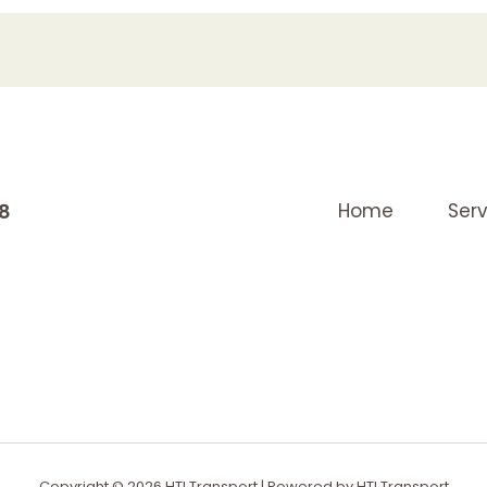
K8
Home
Serv
Copyright © 2026 HTI Transport | Powered by HTI Transport