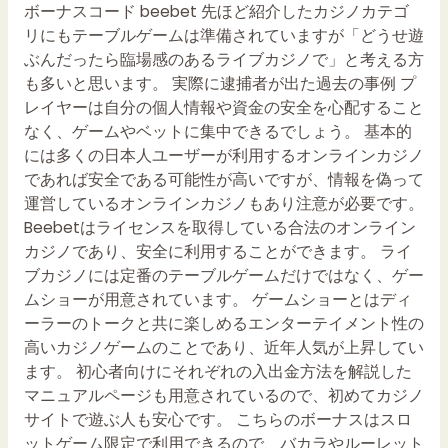
ボーナスコード beebet 先ほど紹介したカジノカテゴ
リにもテーブルゲームは準備されていますが「どうせ遊
ぶんだったら臨場感のあるライブカジノで」と考える方
も多いと思います。 実際に逮捕者が出た過去の事例 プ
レイヤーは自分の個人情報や資金の安全を心配すること
なく、ゲームやベットに集中できるでしょう。 基本的
には多くの日本人ユーザーが利用するオンラインカジノ
であれば安全である可能性が高いですが、情報を偽って
運営しているオンラインカジノもあり注意が必要です。
Beebetはライセンスを取得している合法のオンライン
カジノであり、安全に利用することができます。 ライ
ブカジノには定番のテーブルゲームだけではなく、ゲー
ムショーが用意されています。 ゲームショーとはディ
ーラーのトークと共に楽しめるエンターテイメント性の
高いカジノゲームのことであり、近年人気が上昇してい
ます。 初心者向けにそれぞれの入出金方法を解説した
マニュアルページも用意されているので、初めてカジノ
サイトで遊ぶ人も安心です。 こちらのボーナスはスロ
ットゲーム限定で利用できるので、バカラやルーレット