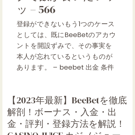
ッ – 566
登録ができないもう1つのケース
としては、既にBeeBetのアカウ
ントを開設ずみで、その事実を
本人が忘れているというものが
あります。 –
beebet 出金 条件
【2023
【2023年最新】BeeBetを徹底
年
解剖！ボーナス・入金・出
最
新】
金・評判・登録方法を解説！
BeeBet
を