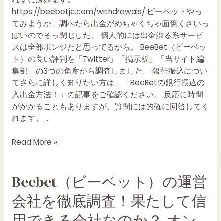
https://beebetja.com/withdrawals/ ビーベットやっ
てみようか、調べたら出金がめちゃくちゃ面倒くさいっ
ぽいのでそっ閉じした。 個人的には出金渋る系サービ
スは全部ポンジだと思ってるから。 BeeBet（ビーベッ
ト）の良い評判を「Twitter」「掲示板」「当サイト編
集部」の3つの角度から調査しました。 銀行振込につい
てさらに詳しく知りたい方は、「BeeBetの銀行振込の
入出金方法！」の記事をご確認ください。 反応に時間
がかかることもありますが、質問には的確に回答してく
れます。 …
Read More »
Beebet（ビ
Beebet（ビーベット）の運営
ー
会社を徹底調査！果たして信
ベ
ッ
用できる会社なのか？ オン