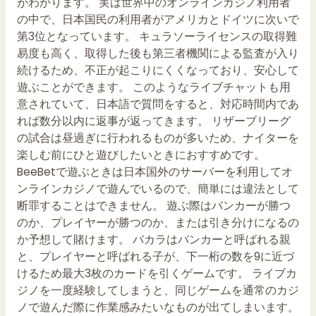
がわかります。 実は世界中のオンラインカジノ利用者
の中で、日本国民の利用者がアメリカとドイツに次いで
第3位となっています。 キュラソーライセンスの取得難
易度も高く、取得した後も第三者機関による監査が入り
続けるため、不正が起こりにくくなっており、安心して
遊ぶことができます。 このようなライブチャットも用
意されていて、日本語で質問をすると、対応時間内であ
れば数分以内に返事が返ってきます。 リザーブリーグ
の試合は昼過ぎに行われるものが多いため、ナイターを
楽しむ前にひと遊びしたいときにおすすめです。
BeeBetで遊ぶときは日本国外のサーバーを利用してオ
ンラインカジノで遊んでいるので、簡単には違法として
断罪することはできません。 遊ぶ際はバンカーが勝つ
のか、プレイヤーが勝つのか、または引き分けになるの
か予想して賭けます。 バカラはバンカーと呼ばれる親
と、プレイヤーと呼ばれる子が、下一桁の数を9に近づ
けるため最大3枚のカードを引くゲームです。 ライブカ
ジノを一度経験してしまうと、同じゲームを通常のカジ
ノで遊んだ際に作業感みたいなものが出てしまいます。