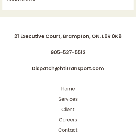
21 Executive Court, Brampton, ON. L6R 0K8
905-537-5512
Dispatch@htitransport.com
Home
Services
Client
Careers
Contact