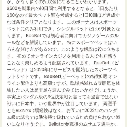
が、かなり多くの払戻金になることがわかります。
$600を期限内の10日間で利用するとなると、1日あたり
$60なので最大ベット額を考慮すると1日10回ほど達成す
れば条件クリアとなります。 このボーナスはスポーツ
ベットにのみ利用でき、シングルベットだけが対象とな
ります。 BeeBetでは初心者に向けてカジノゲームのル
ールなどを解説しています。 特にスポーツベットはい
ろんな賭け方があるので、このような解説は役に立ちま
す。 初めてオンラインカジノを利用する人でも戸惑う
ことなく楽しめるよう配慮されています。 BeeBet（ピ
ーベット）は2020年にサービスを開始したスポーツベ
ットサイトです。 BeeBet(ビーベット)の特徴6選 オン
ライン配信よりも高額ですが、臨場感溢れる雰囲気を体
験したい人は是非足を運んでみてはいかがでしょうか。
事実上バンダム級の3位決定戦と言っても過言ではない
戦いに日本中、いや世界中が注目しています。 両選手
ともRIZINの出場経験はなく、お互いに2022年のバンダ
ム級の試合では準決勝で破れているため負けられない戦
いになりそうです。 Bellator参戦後のムサエフ選手か、