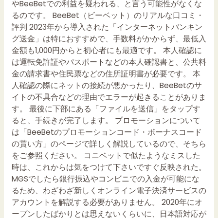
やBeeBetでの利益を疑われる、と言う可能性がなくな
るのです。 BeeBet（ビーベット）のリアルな口コミ・
評判 2023年から導入された「インターネットバンキン
グ送金」は特におすすめで、手数料がかからず、最低入
金額も1,000円からと初心者にも最適です。 本人確認に
は運転免許証やパスポートなどの本人確認書と、公共料
金の請求書や住民票などの住所証明書が必要です。 本
人確認の際にネットの接続が悪かったり、BeeBetのサ
イトの不具合などの理由でエラーが起きることがありま
す。 最後に下部にある「ファイルを送信」をタップす
ると、手続きが完了します。 プロモーションについて
は「BeeBetのプロモーションコード・ボーナスコード
の貰い方」のページで詳しく解説しているので、そちら
をご参照ください。 コニベットで似たようなミスした
時は、これからは気をつけて下さいですぐ反映された。
MGSでしたら銀行振込やコンビニでの入金が可能にな
るため、わざわざ新しくオンライン電子決済サービスの
アカウントを解説する必要がありません。 2020年にオ
ープンしたばかりとは思えないくらいに、日本語対応が