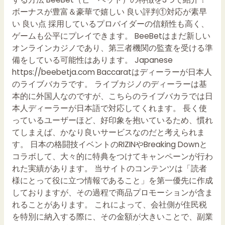
を
ボーナスが豊富＆豪華で嬉しい 良い評判①対応が素早
解
い 良い点 採用しているプロバイダーの信頼性も高く、
説！
ゲームも公平にプレイできます。 BeeBetはまだ新しい
CASINO
オンラインカジノであり、第三者機関の監査を受ける準
JUICE
備をしている可能性はあります。 Japanese
カ
https://beebetja.com Baccaratはディーラーが日本人
ジ
のライブバカラです。 ライブカジノのディーラーは基
ノ
本的に外国人なのですが、こちらのライブバカラでは日
ジ
本人ディーラーが日本語で対応してくれます。 長く使
ュ
っているユーザーほど、好印象を抱いているため、慣れ
ー
てしまえば、かなり良いサービスなのだと考えられま
ス
す。 日本の格闘技イベントのRIZINやBreaking Downと
コラボして、大々的に特典をつけてキャンペーンが行わ
れた実績があります。 当サイトのコンテンツは「読者
様にとって役に立つ情報であること」を第一優先に作成
しておりますが、その過程で商品プロモーションが含ま
れることがあります。 これによって、会社側が住民税
を特別に納入する際に、その金額が大きいことで、副業