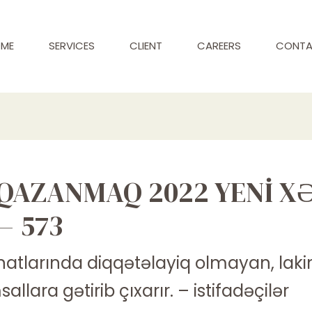
ME
SERVICES
CLIENT
CAREERS
CONT
QAZANMAQ 2022 YENİ X
– 573
tlarında diqqətəlayiq olmayan, lakin
llara gətirib çıxarır. –
istifadəçilər