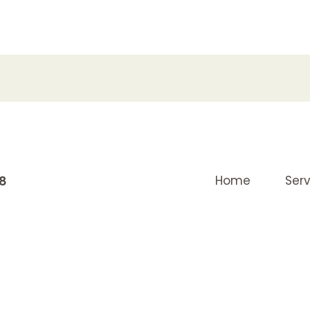
K8
Home
Serv