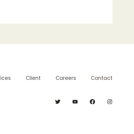
ices
Client
Careers
Contact