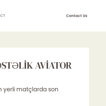
ACT
Contact Us
ƏSTƏLİK AVİATOR
 yerli matçlarda son