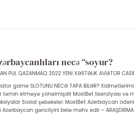
zərbaycanlıları necə “soyur?
AN PUL QAZANMAQ 2022 YENİ XƏSTƏLİK AVİATOR CAS
ator game SLOTUNU NECƏ TAPA BİLƏR? Xidmətlərimiz
dəyər təmin etməyə yönəlmişdir MostBet lisenziyası və
ksiyalar Sosial şəbəkələr: MostBet Azerbaycan ödəni
ı Azərbaycan gəncliyini belə məhv edir – ARAŞDIRMA 