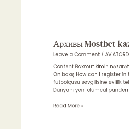
Архивы
Архивы Mostbet ka
Mostbet
Leave a Comment
/
AVİATORD
kazinosu
Content Baxmut kimin nəzarəti
Ön baxış How can I register i
futbolçusu sevgilisinə evlilik
Dünyanı yeni ölümcül pandemi
Read More »