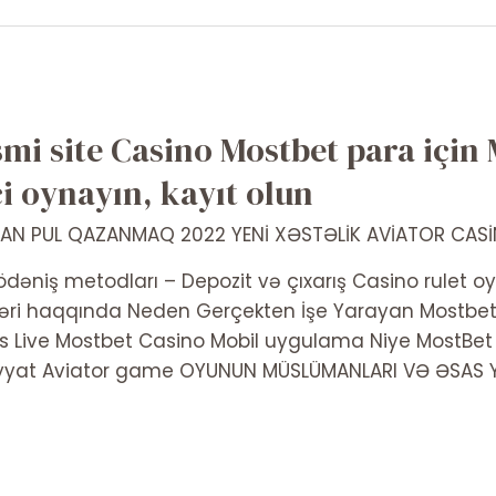
mi site Casino Mostbet para için
i oynayın, kayıt olun
AN PUL QAZANMAQ 2022 YENİ XƏSTƏLİK AVİATOR CAS
niş metodları – Depozit və çıxarış Casino rulet oyu
əri haqqında Neden Gerçekten İşe Yarayan Mostbe
s Live Mostbet Casino Mobil uygulama Niye MostBe
ydiyyat Aviator game OYUNUN MÜSLÜMANLARI VƏ ƏSAS 