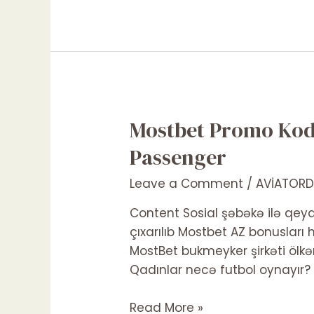
oynayın,
kayıt
olun
Mostbet
Mostbet Promo Kod
Promo
Passenger
Kod
Azərbaycanda
Leave a Comment
/
AVİATORD
Mostbet
Content Sosial şəbəkə ilə qeyd
Promosyon
çıxarılıb Mostbet AZ bonuslar
Kodu
MostBet bukmeyker şirkəti ölk
Hello
Qadınlar necə futbol oynayır
Passenger
Read More »