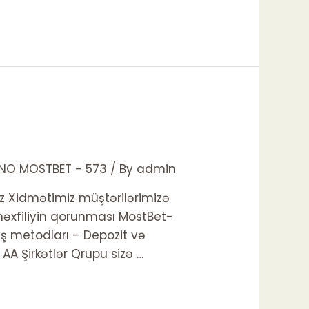
İNO MOSTBET - 573
/ By
admin
 Xidmətimiz müştərilərimizə
 məxfiliyin qorunması MostBet-
ş metodları – Depozit və
AA Şirkətlər Qrupu sizə …