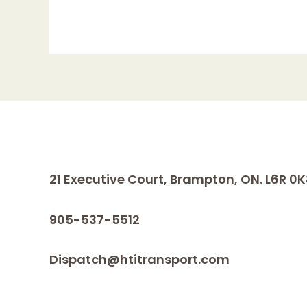
21 Executive Court, Brampton, ON. L6R 0
905-537-5512
Dispatch@htitransport.com