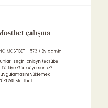
 Mostbet çalışma
İNO MOSTBET - 573
/ By
admin
nları: seçin, onlayn təcrübə
t Türkiye Görmüyorsunuz?
t uygulamasını yüklemek
YÜKLƏRİ Mostbet