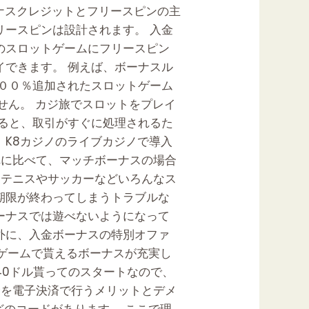
ナスクレジットとフリースピンの主
リースピンは設計されます。 入金
のスロットゲームにフリースピン
イできます。 例えば、ボーナスル
００％追加されたスロットゲーム
せん。 カジ旅でスロットをプレイ
すると、取引がすぐに処理されるた
 K8カジノのライブカジノで導入
それに比べて、マッチボーナスの場合
 テニスやサッカーなどいろんなス
期限が終わってしまうトラブルな
ーナスでは遊べないようになって
外に、入金ボーナスの特別オファ
カジノゲームで貰えるボーナスが充実し
40ドル貰ってのスタートなので、
金を電子決済で行うメリットとデメ