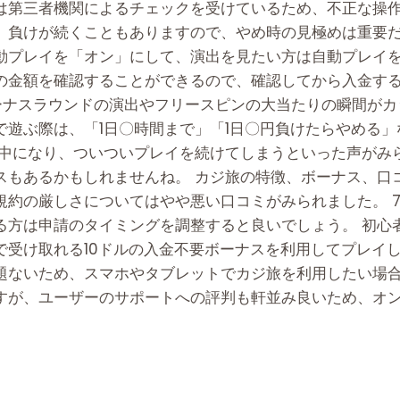
は第三者機関によるチェックを受けているため、不正な操
、負けが続くこともありますので、やめ時の見極めは重要だ
動プレイを「オン」にして、演出を見たい方は自動プレイを
金額を確認することができるので、確認してから入金するよう
ーナスラウンドの演出やフリースピンの大当たりの瞬間がカ
で遊ぶ際は、「1日〇時間まで」「1日〇円負けたらやめる
夢中になり、ついついプレイを続けてしまうといった声がみ
スもあるかもしれませんね。 カジ旅の特徴、ボーナス、口
規約の厳しさについてはやや悪い口コミがみられました。 
る方は申請のタイミングを調整すると良いでしょう。 初心
で受け取れる10ドルの入金不要ボーナスを利用してプレイし
題ないため、スマホやタブレットでカジ旅を利用したい場
すが、ユーザーのサポートへの評判も軒並み良いため、オ