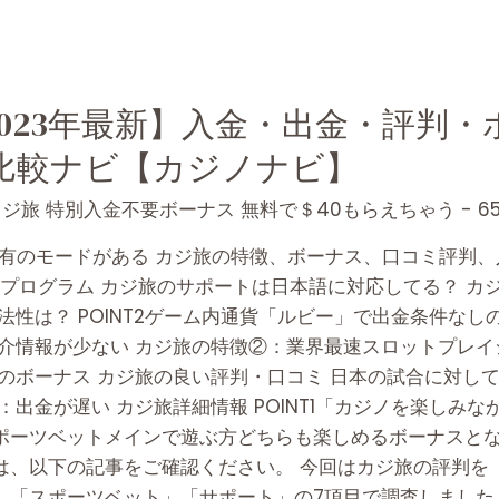
023年最新】入金・出金・評判
比較ナビ【カジノナビ】
ジ旅 特別入金不要ボーナス 無料で＄40もらえちゃう - 65
ツ)という特有のモードがある カジ旅の特徴、ボーナス、口コミ評
IPプログラム カジ旅のサポートは日本語に対応してる？ カ
法性は？ POINT2ゲーム内通貨「ルビー」で出金条件なし
介情報が少ない カジ旅の特徴②：業界最速スロットプレイシス
のボーナス カジ旅の良い評判・口コミ 日本の試合に対し
出金が遅い カジ旅詳細情報 POINT1「カジノを楽しみな
ポーツベットメインで遊ぶ方どちらも楽しめるボーナスとな
は、以下の記事をご確認ください。 今回はカジ旅の評判を「
「スポーツベット」「サポート」の7項目で調査しました。