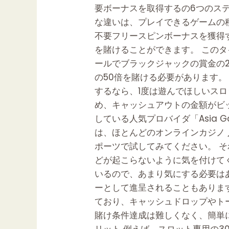
要ボーナスを取得するの6つのス
入
な違いは、プレイできるゲームの
金
不要フリースピンボーナスを獲得
不
を賭けることができます。 この
要
ールでブラックジャックの賞金の
ボ
の50倍を賭ける必要があります。
ー
するなら、1度は遊んでほしいス
ナ
め、キャッシュアウトの金額がビ
ス
している人気プロバイダ「Asia
の
は、ほとんどのオンラインカジノ 
受
ポーツで試してみてください。 
け
どが起こらないように気を付けて
取
いるので、あまり気にする必要は
り
ーとして進呈されることもあります。 
方！
ており、キャッシュドロップやト
注
賭け条件達成は難しくなく、簡単に
意