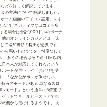
ムなどを詳しく解説しています。
出金の方法について解説しました。
「ホーム画面のアイコン設定」をす
それだけネガティブな口コミも集
る場合は合計1,000ドルのボーナ
、他のオンラインカジノとは一味
応じて追加書類の提出が必要です。
のから悪いものまでを、忖度なしで
り、多くの場合はその通り1日以内
に日本人が対応してくれるという
サポートが早い」や「お詫びを受
り、「なかなかボスが倒せない」
いう特有のモードがある 単なるスロ
itzモード」という通常の6倍速で
もゲットでき、ルビーストアでボ
ジ旅側から選ばれるようです。 カ