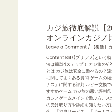
カ
カジ旅徹底解説【2
ジ
オンラインカジノ
旅
徹
Leave a Comment
/
【復活】カ
底
Content Blitz(ブリッ
解
法は簡単4ステップ！ カジ旅のV
説
とは カジ旅は安全に遊べるの？違
【2023
に関してよくある質問 ゲームの紹
年
ナス」に関する評判 ルビー交換で
最
すすめゲーム カジ旅の悪い評判①：
新】
カジノゲームメインで遊ぶ方、ス
入
の受け取り方や詳細を知りたい方
金・
金」「独自サービス」「ボーナス」