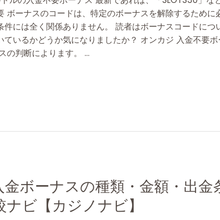
0ドルの入金不要ボーナス 最新であれば、「SLOTS30」
要 ボーナスのコードは、特定のボーナスを解除するために
条件には全く関係ありません。 読者はボーナスコードにつ
いているかどうか気になりましたか？ オンカジ 入金不要
スの判断によります。 …
入金ボーナスの種類・金額・出金条
較ナビ【カジノナビ】