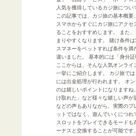
出
人気を獲得しているカジ旅につい
金・
この記事では、カジ旅の基本概要
評
スマホからすぐにカジ旅にアクセ
判・
ることをおすすめします。 また
ボ
まりやすくなります。 賭け条件は
ー
スマネーをベットすれば条件を満
ナ
違いました。 基本的には「身分
ス・
ここからは、そんな人気オンライ
登
一挙にご紹介します。 カジ旅では
録
には出金処理が行われます。 オ
方
のは嬉しいポイントになりますね
法
け取れた」など様々な嬉しい声が
オ
などの声もありながら、実際のプレ
ン
ットではなく、遊んでいくにつれて
ラ
スロットをプレイできるモードも
イ
ーナスと交換することが可能です
ン