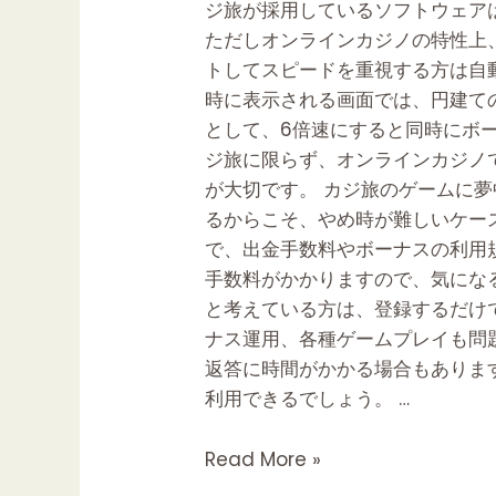
ジ旅が採用しているソフトウェア
カ
ただしオンラインカジノの特性上
ジ
トしてスピードを重視する方は自
ノ
時に表示される画面では、円建ての
比
として、6倍速にすると同時にボ
較
ジ旅に限らず、オンラインカジノ
ナ
が大切です。 カジ旅のゲームに
ビ
るからこそ、やめ時が難しいケー
【カ
で、出金手数料やボーナスの利用
ジ
手数料がかかりますので、気にな
ノ
と考えている方は、登録するだけ
ナ
ナス運用、各種ゲームプレイも問
ビ】
返答に時間がかかる場合もありま
利用できるでしょう。 …
Read More »