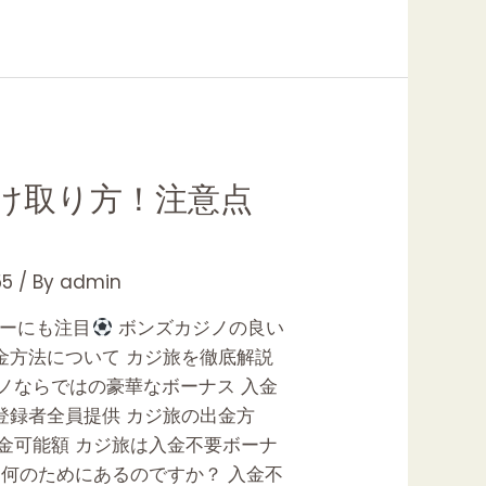
け取り方！注意点
5
/ By
admin
カーにも注目
ボンズカジノの良い
出金方法について カジ旅を徹底解説
ジノならではの豪華なボーナス 入金
規登録者全員提供 カジ旅の出金方
金可能額 カジ旅は入金不要ボーナ
は何のためにあるのですか？ 入金不