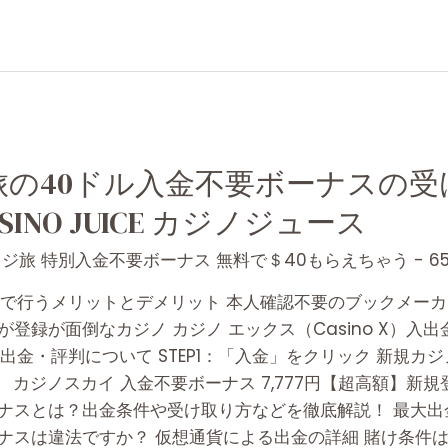
旅の40ドル入金不要ボーナスの受
INO JUICE カジノジュース
ジ旅 特別入金不要ボーナス 無料で＄40もらえちゃう - 65
子決済で行うメリットとデメリット 本人確認不要のブックメー
登録が面倒なカジノ カジノ エックス（Casino X）入
出金・評判について STEP1：「入金」をクリック 新規カ
 カジノスカイ 入金不要ボーナス 7,777円【超高額】新
ナスとは？出金条件や受け取り方などを徹底解説！ 最大出
ナスは違法ですか？ 仮想通貨による出金の詳細 賭け条件