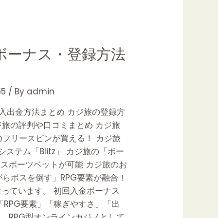
・ボーナス・登録方法
5
/ By
admin
判、入出金方法まとめ カジ旅の登録方
ジ旅の評判や口コミまとめ カジ旅
のフリースピンが買える！ カジ旅
テム「Blitz」 カジ旅の「ボー
てスポーツベットが可能 カジ旅のお
がらボスを倒す」RPG要素が融合！
っています。 初回入金ボーナス
RPG要素」「稼ぎやすさ」「出
 RPG型オンラインカジノとして