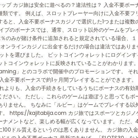
テップ カジ旅は安全に遊べるの？違法性は？ 入金不要ボー
種類です。 例えば、スロットプレーヤー向けに入金不要フ
すると、入金不要ボーナスカジノで選択した1つまたは複数
タイプのボーナスでは、通常、スロット以外のゲームをプレ
2％のみが賭け条件に追加されると規定されている場合、１
 オンラインカジノに出金するだけの場合は違法ではありま
ロットを選びました。 ビットコインウォレットにログイン
ットコインウォレットに反映されていることがわかります。
 Gaming」とのコラボで開催中のプロモーションです。 
入金不要ボーナスで約1ヶ月間プレイすることができます。
それよりも、入金の手続きをしているうちにボーナスの有効
ください。 ただし、これらのゲームは遊ぼうと思ってもボ
ありません。 ちなみに「ルビー」はゲームでプレイする以
https://kajitabija.com カジ旅ではスポーツと
ーナメントなど、楽しめる幅が広くなっています。 ただ、
100ドル貰えるというのは悪くありません。 カジ旅の入