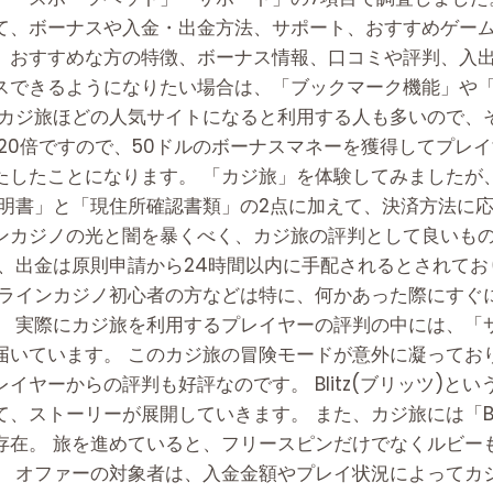
て、ボーナスや入金・出金方法、サポート、おすすめゲー
、おすすめな方の特徴、ボーナス情報、口コミや評判、入
スできるようになりたい場合は、「ブックマーク機能」や
、カジ旅ほどの人気サイトになると利用する人も多いので、
20倍ですので、50ドルのボーナスマネーを獲得してプレイす
たしたことになります。 「カジ旅」を体験してみましたが
証明書」と「現住所確認書類」の2点に加えて、決済方法に
ンカジノの光と闇を暴くべく、カジ旅の評判として良いも
、出金は原則申請から24時間以内に手配されるとされてお
ンラインカジノ初心者の方などは特に、何かあった際にすぐ
。 実際にカジ旅を利用するプレイヤーの評判の中には、「
届いています。 このカジ旅の冒険モードが意外に凝ってお
イヤーからの評判も好評なのです。 Blitz(ブリッツ)と
、ストーリーが展開していきます。 また、カジ旅には「Bl
存在。 旅を進めていると、フリースピンだけでなくルビー
。 オファーの対象者は、入金金額やプレイ状況によってカ