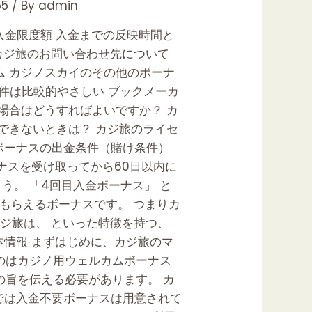
5
/ By
admin
の入金限度額 入金までの反映時間と
 カジ旅のお問い合わせ先について
ム カジノスカイのその他のボーナ
条件は比較的やさしい ブックメーカ
場合はどうすればよいですか？ カ
できないときは？ カジ旅のライセ
金ボーナスの出金条件（賭け条件）
ナスを受け取ってから60日以内に
。 「4回目入金ボーナス」 と
がもらえるボーナスです。 つまりカ
カジ旅は、 といった特徴を持つ、
基本情報 まずはじめに、カジ旅のマ
のはカジノ用ウェルカムボーナス
の旨を伝える必要があります。 カ
では入金不要ボーナスは用意されて