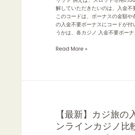
リット 例えば、スロット専用の3
点
解していただきたいのは、入金不
に
このコードは、ボーナスの金額や
つ
の入金不要ボーナスにコードが付
い
うかは、各カジノ 入金不要ボーナ
て
も
Read More »
解
説
CASINO
JUICE
カ
ジ
ノ
ジ
【最
【最新】カジ旅の
ュ
新】
ンラインカジノ比
ー
カ
ス