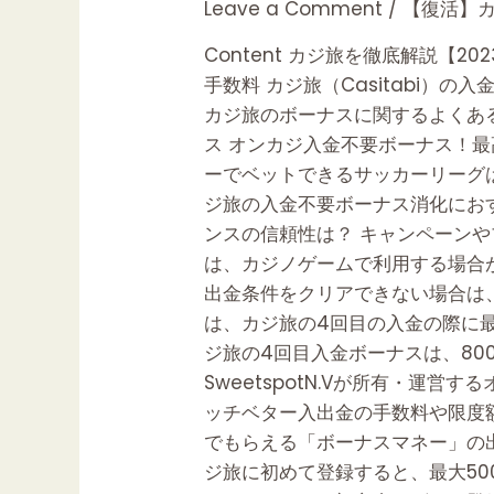
ジ
Leave a Comment
/
【復活】カ
旅
Content カジ旅を徹底解説【
の
手数料 カジ旅（Casitabi）
入
カジ旅のボーナスに関するよくある
金
ス オンカジ入金不要ボーナス！最
ボ
ーでベットできるサッカーリーグは
ー
ジ旅の入金不要ボーナス消化におす
ナ
ンスの信頼性は？ キャンペーンや
ス
は、カジノゲームで利用する場合が
の
出金条件をクリアできない場合は
種
は、カジ旅の4回目の入金の際に最
類・
ジ旅の4回目入金ボーナスは、80
金
SweetspotN.Vが所有・運
額・
ッチベター入出金の手数料や限度
出
でもらえる「ボーナスマネー」の
金
ジ旅に初めて登録すると、最大5
条