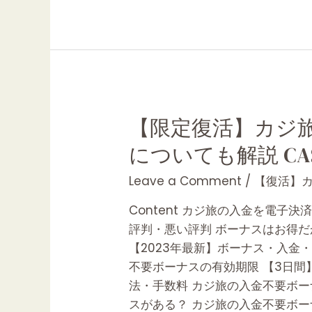
【限
【限定復活】カジ
定
についても解説 CAS
復
活】
Leave a Comment
/
【復活】カ
カ
Content カジ旅の入金を電
ジ
評判・悪い評判 ボーナスはお得だが
旅
【2023年最新】ボーナス・入金・
の
不要ボーナスの有効期限 【3日間】
40
法・手数料 カジ旅の入金不要ボー
ド
スがある？ カジ旅の入金不要ボー
ル