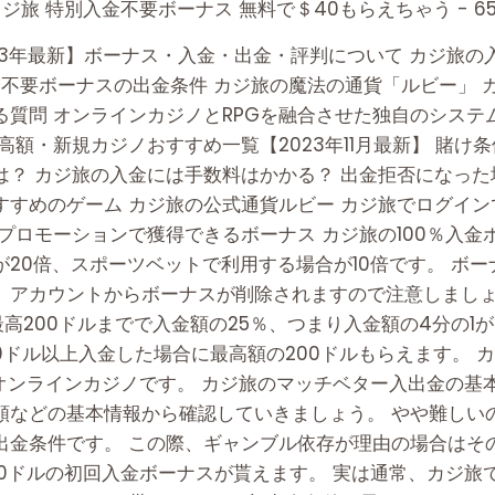
ジ旅 特別入金不要ボーナス 無料で＄40もらえちゃう - 65
2023年最新】ボーナス・入金・出金・評判について カジ旅
の入金不要ボーナスの出金条件 カジ旅の魔法の通貨「ルビー」
質問 オンラインカジノとRPGを融合させた独自のシステ
高額・新規カジノおすすめ一覧【2023年11月最新】 賭け
？ カジ旅の入金には手数料はかかる？ 出金拒否になった
すめのゲーム カジ旅の公式通貨ルビー カジ旅でログイン
プロモーションで獲得できるボーナス カジ旅の100％入
20倍、スポーツベットで利用する場合が10倍です。 ボー
、アカウントからボーナスが削除されますので注意しましょう
高200ドルまでで入金額の25％、つまり入金額の4分の1
0ドル以上入金した場合に最高額の200ドルもらえます。 
営するオンラインカジノです。 カジ旅のマッチベター入出金の
額などの基本情報から確認していきましょう。 やや難しい
出金条件です。 この際、ギャンブル依存が理由の場合はそ
00ドルの初回入金ボーナスが貰えます。 実は通常、カジ旅