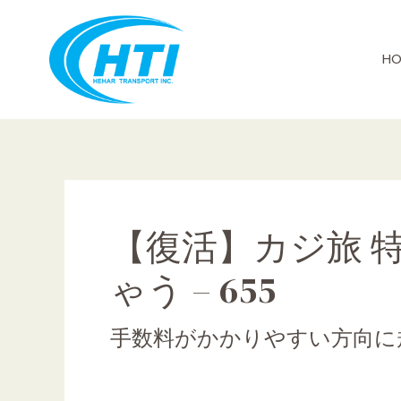
Skip
to
content
HO
【復活】カジ旅 
ゃう – 655
手数料がかかりやすい方向に