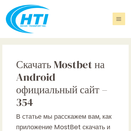
Skip
Mai
to
Men
content
Скачать Mostbet на
Android
официальный сайт –
354
В статье мы расскажем вам, как
приложение MostBet скачать и