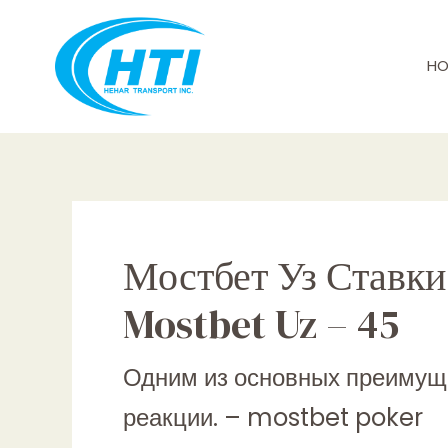
Skip
to
content
HO
Мостбет Уз Ставки 
Mostbet Uz – 45
Одним из основных преимущ
реакции. –
mostbet poker