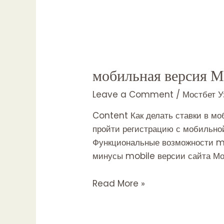
мобильная
мобильная версия М
версия
Leave a Comment
/
Мостбет У
Мостбет
в
Content Как делать ставки в м
Узбекистане
пройти регистрацию с мобильно
Функциональные возможности m
минусы mobile версии сайта Мо
Read More »