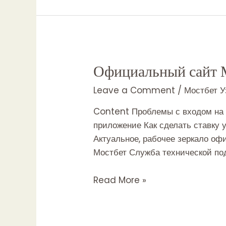
Официальный
Официальный сайт М
сайт
Leave a Comment
/
Мостбет У
Мостбет
Ставки
Content Проблемы с входом на 
на
приложение Как сделать ставку 
спорт
Актуальное, рабочее зеркало оф
Mostbet
Мостбет Служба технической под
Read More »