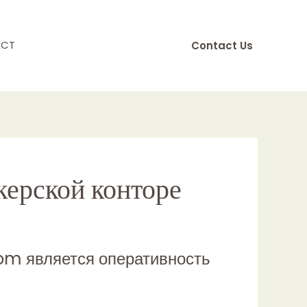
ACT
Contact Us
керской конторе
om является оперативность