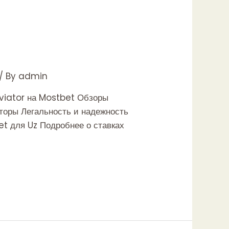
/ By
admin
Aviator на Mostbet Обзоры
торы Легальность и надежность
et для Uz Подробнее о ставках