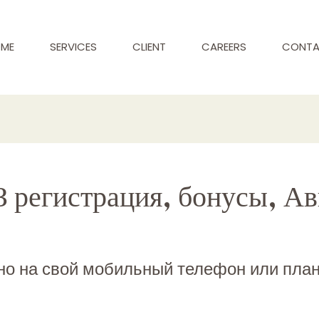
ME
SERVICES
CLIENT
CAREERS
CONT
 регистрация, бонусы, Ав
но на свой мобильный телефон или пла