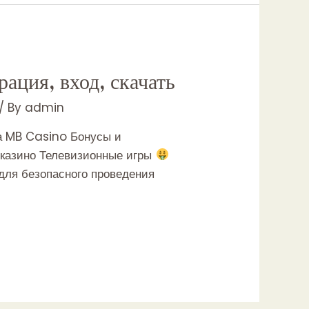
рация, вход, скачать
/ By
admin
а MB Casino Бонусы и
 казино Телевизионные игры
 для безопасного проведения