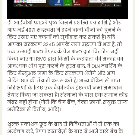
डी. आईवीओ फ़ाइलें पृष्ठ जिसमें प्रशस्ति पत्र राशि है और
आप नई 4971 सदस्यता में रहने वाली चीजों को चुनने के
लिए उठाए गए कदमों को सूचीबद्ध कर सकते हैं। यदि
आपका संस्करण 3245 आपके जमा उद्धरण से भरा है, तो
एक उत्साही RIVO पेपरवर्क पेज RIVO द्वारा वितरित नहीं
किया जाएगा। RIVO द्वारा किसी के करदाता की सलाह का
आवश्यक शोध पूरा करने के तुरंत बाद, वे DLN नंबरिंग के
लिए मैन्युअल जमा के लिए संस्करण भेजेंगे और आप
सेटिंग 813 की तैयारी कर सकते हैं। अन्य बैंकिंग से प्राप्त
निरीक्षणों के लिए एक वैकल्पिक ईएलपी जमा समाधान
तैयार किया जा सकता है। संस्थानों के पास एक समान लीड
नंबर नहीं होगा (जैसे कि चेज़ बैंक, वेल्स फ़ार्गो, संयुक्त राज्य
अमेरिका से वित्तीय, आदि)।
शुल्क प्रकाशन छूट के बाद से विविधताओं में से एक का
अन्वेषण करें, प्रेषण दस्तावेज़ों के बाद से आने वाले बैच के