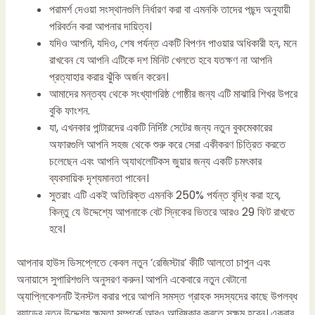
পরামর্শ দেওয়া সংস্থানগুলি নির্ধারণ করা বা এমনকি তাদের পছন্দ অনুযায়ী
পরিবর্তন করা আপনার দায়িত্ব।
যদিও আপনি, যদিও, শেষ পর্যন্ত একটি বিপণন পাওয়ার অধিকারী হন, মনে
রাখবেন যে আপনি এটিকে দশ মিনিট খেলতে হবে যতক্ষণ না আপনি
প্রত্যাহার করার ঝুঁকি অর্জন করেন।
আমাদের মন্তব্য থেকে সংখ্যাগরিষ্ঠ গোষ্ঠীর জন্য এটি মাঝারি শিখর উপরে
বুকি ফাংশন.
যা, এখনকার পান্টারদের একটি নির্দিষ্ট সেটের জন্য নতুন বুকমেকারের
অফারগুলি আপনি সহজ থেকে শুরু করে সেরা একীকরণ চিত্রিত করতে
চলেছেন এবং আপনি অ্যাথলেটিকস জুয়ার জন্য একটি চমৎকার
ব্যবসায়িক দৃশ্যমানতা পাবেন।
সুতরাং এটি একই অতিরিক্ত এমনকি 250% পর্যন্ত বৃদ্ধি করা হবে,
কিন্তু যে উদ্দেশ্যে আপনাকে বেট স্নিকের ভিতরে আরও 29 ফিট রাখতে
হবে।
আপনার হাউস ডিসপ্লেতে কেবল নতুন ‘রেজিস্টার’ কীটি আলতো চাপুন এবং
অনায়াসে সুপারিশগুলি অনুসরণ করুন। আপনি একেবারে নতুন বেটানো
অ্যাপ্লিকেশনটি ইনস্টল করার পরে আপনি সমস্ত গ্রাহক সদস্যদের কাছে উপলব্ধ
ব্র্যান্ডের নতুন উদ্দেশ্য ক্ষমতা সম্পর্কে আরও আবিষ্কার করতে সক্ষম হবেন। একবার