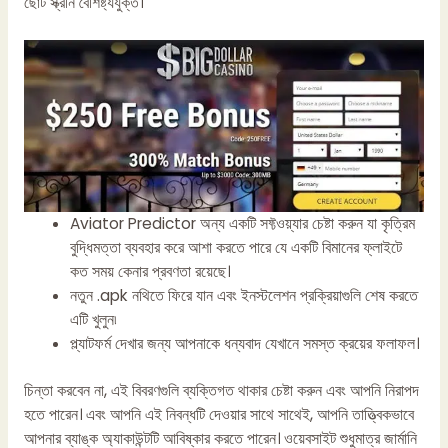
ছোট স্ক্রীন বৈশিষ্ট্যযুক্ত।
Aviator Predictor অন্য একটি সফ্টওয়্যার চেষ্টা করুন যা কৃত্রিম
বুদ্ধিমত্তা ব্যবহার করে আশা করতে পারে যে একটি বিমানের ফ্লাইটে
কত সময় কেনার প্রবণতা রয়েছে।
নতুন .apk নথিতে ফিরে যান এবং ইনস্টলেশন প্রক্রিয়াগুলি শেষ করতে
এটি খুলুন৷
প্ল্যাটফর্ম দেখার জন্য আপনাকে ধন্যবাদ যেখানে সমস্ত ক্রয়ের ফলাফল।
চিন্তা করবেন না, এই বিবরণগুলি ব্যক্তিগত থাকার চেষ্টা করুন এবং আপনি নিরাপদ
হতে পারেন। এবং আপনি এই নিবন্ধটি দেওয়ার সাথে সাথেই, আপনি তাত্ত্বিকভাবে
আপনার ব্যাঙ্ক অ্যাকাউন্টটি আবিষ্কার করতে পারেন। ওয়েবসাইট শুধুমাত্র জার্মানি