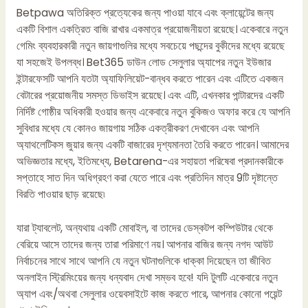
Betpawa অতিরিক্ত প্রত্যেকের জন্য পাওয়া যাবে এবং ক্লায়েন্টের জন্য
একটি বিশাল একত্রিত বাজি রাখার একমাত্র প্রয়োজনীয়তা রয়েছে। একেবারে নতুন
গেমিং ব্যবহারকারী নতুন জায়গাগুলির মধ্যে সবচেয়ে পছন্দের বুকীদের মধ্যে রয়েছে
যা সহজেই উপলব্ধ। Bet365 ডাউন লোড সেলুলার অ্যাপের নতুন ইউজার
ইন্টারফেসটি আপনি যতটা অ্যাফিলিয়েট-বান্ধব করতে পারেন এবং এটিতে একজন
বেটারের প্রয়োজনীয় সমস্ত ডিভাইস রয়েছে। এবং এটি, এখনকার পান্টারদের একটি
নির্দিষ্ট গোষ্ঠীর অধিকারী হওয়ার জন্য একেবারে নতুন বুকিজও অফার করে যে আপনি
সুবিধার মধ্যে যে কোনও জায়গায় সঠিক একত্রীকরণ দেখাবেন এবং আপনি
অ্যাথলেটিকস জুয়ার জন্য একটি বাজারের দৃশ্যমানতা তৈরি করতে পারেন। আমাদের
অভিজ্ঞতার মধ্যে, ইতিমধ্যে, Betarena-এর সহায়তা পরিষেবা প্রদানকারীকে
সপ্তাহে সাত দিন অধিগ্রহণ করা যেতে পারে এবং প্রতিদিন মাত্র 9টি দৃষ্টান্তে
বিরতি পাওয়ার ছাড় রয়েছে৷
যারা ট্যাবলেট, অন্যথায় একটি মোবাইল, বা তাদের ডেস্কটপ কম্পিউটার থেকে
বেরিয়ে আসে তাদের জন্য তারা পরিমাণে নয়। আপনার বাজির জন্য নগদ আউট
নির্বাচনের সাথে সাথে আপনি যে নতুন ঘটনাগুলিকে ধাক্কা দিয়েছেন তা জীবিত
অনলাইন স্ট্রিমিংয়ের জন্য ধন্যবাদ দেখা সম্ভব হবে! যদি টুলটি একেবারে নতুন
অ্যাপ এবং/অথবা সেলুলার ওয়েবসাইটে কাজ করতে পারে, আপনার কোনো পয়েন্ট