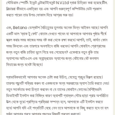
স্টেডিয়াম স্পোর্টিং ইভেন্ট এন্টারটেইনমেন্ট N.V.Ltd দ্বারা চিত্রিত করা হয়েছে।টীম.
বিল্ডাররা কীভাবে একত্রিত হয় এবং আপনি গুরুত্বপূর্ণ কম্পিউটার ডেটা প্রকাশ
করতে পারেন তার উপর ফোকাস দিয়ে আশ্রয় শুরু হয়।
এবং, Betano ডেস্কটপ বৈচিত্র্যের তুলনায় অনেক ভিন্ন আইকন আছে। আপনি
একটি ভাল ‘ব্যাক টু বেস্ট’ বোতাম দেখতে পাবেন যা আপনাকে আপনার পৃষ্ঠার শীর্ষে
স্ক্রল করার সময় কাজের সময় নষ্ট করা থেকে রক্ষা করবে। আপনি, তাই, কার্যত কোন
সময় কিনবেন এবং তারপরে অনলাইনে বাজি ধরবেন। আপনি মোবাইল প্রোগ্রামের
জন্য নতুন বাজি চাহিদা ভুলে গিয়ে ভয় পেয়েছেন? একেবারে নতুন বুকি তার
অ্যাপলের আইওএস এবং অ্যান্ড্রয়েড অ্যাপের জন্য বেটানোর বেট কনসাল
ফিচারের জন্য যথেষ্ট বিবেচ্য।
স্বাভাবিকভাবেই আপনার অনেক চেষ্টা করা উচিত, যেহেতু প্রচুর বিকল্প রয়েছে।
তারপর পছন্দটি সক্রিয় করুন যা একজনকে অন্য সরবরাহের অ্যাপ তৈরি করতে দেয়।
নতুন সতর্কতার কথা চিন্তা করবেন না যে তাদের মোবাইল ফোনের বৈশিষ্ট্যগুলি
ডিভাইসটি ইনস্টল করা নিষিদ্ধ কারণ অ্যাপটি গ্যাম্বল স্টোর ছাড়া প্রায় অপরিচিত
উত্স থেকে দূরে। প্রাপ্তির প্রক্রিয়া সম্পন্ন হলে, আপনাকে এটি ইনস্টল করতে
হবে। আপনি যদি এই পদ্ধতিটি বেছে নেন তবে আপনাকে যা কিছু করতে হবে তা হল
সর্বদা আপনার গ্রহে আপনার পছন্দের বিষয়টি প্রবেশ করানো।