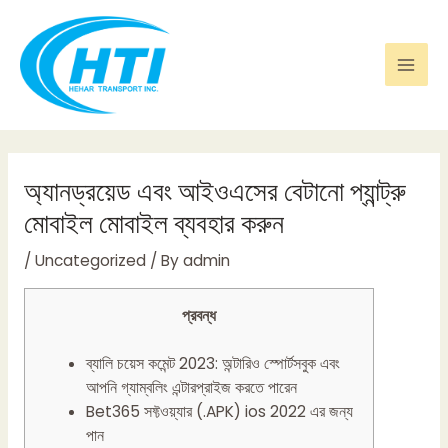
Skip
Post
Mai
to
navigation
Men
content
অ্যানড্রয়েড এবং আইওএসের বেটানো প্যান্ট্রু
মোবাইল মোবাইল ব্যবহার করুন
/
Uncategorized
/ By
admin
প্রবন্ধ
ব্যালি চয়েস কমেন্ট 2023: অন্টারিও স্পোর্টসবুক এবং
আপনি গ্যাম্বলিং এন্টারপ্রাইজ করতে পারেন
Bet365 সফ্টওয়্যার (.APK) ios 2022 এর জন্য
পান