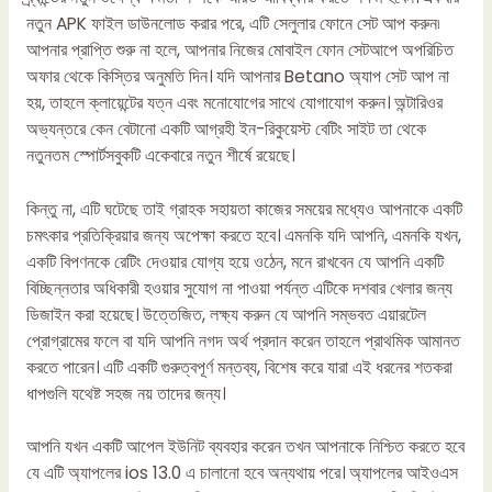
নতুন APK ফাইল ডাউনলোড করার পরে, এটি সেলুলার ফোনে সেট আপ করুন৷
আপনার প্রাপ্তি শুরু না হলে, আপনার নিজের মোবাইল ফোন সেটআপে অপরিচিত
অফার থেকে কিস্তির অনুমতি দিন। যদি আপনার Betano অ্যাপ সেট আপ না
হয়, তাহলে ক্লায়েন্টের যত্ন এবং মনোযোগের সাথে যোগাযোগ করুন। অন্টারিওর
অভ্যন্তরে কেন বেটানো একটি আগ্রহী ইন-রিকুয়েস্ট বেটিং সাইট তা থেকে
নতুনতম স্পোর্টসবুকটি একেবারে নতুন শীর্ষে রয়েছে।
কিন্তু না, এটি ঘটেছে তাই গ্রাহক সহায়তা কাজের সময়ের মধ্যেও আপনাকে একটি
চমৎকার প্রতিক্রিয়ার জন্য অপেক্ষা করতে হবে। এমনকি যদি আপনি, এমনকি যখন,
একটি বিপণনকে রেটিং দেওয়ার যোগ্য হয়ে ওঠেন, মনে রাখবেন যে আপনি একটি
বিচ্ছিন্নতার অধিকারী হওয়ার সুযোগ না পাওয়া পর্যন্ত এটিকে দশবার খেলার জন্য
ডিজাইন করা হয়েছে। উত্তেজিত, লক্ষ্য করুন যে আপনি সম্ভবত এয়ারটেল
প্রোগ্রামের ফলে বা যদি আপনি নগদ অর্থ প্রদান করেন তাহলে প্রাথমিক আমানত
করতে পারেন। এটি একটি গুরুত্বপূর্ণ মন্তব্য, বিশেষ করে যারা এই ধরনের শতকরা
ধাপগুলি যথেষ্ট সহজ নয় তাদের জন্য।
আপনি যখন একটি আপেল ইউনিট ব্যবহার করেন তখন আপনাকে নিশ্চিত করতে হবে
যে এটি অ্যাপলের ios 13.0 এ চালানো হবে অন্যথায় পরে। অ্যাপলের আইওএস