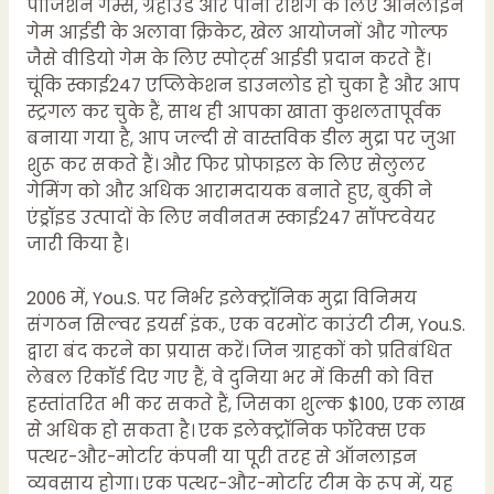
पोजिशन गेम्स, ग्रेहाउंड और पोनी रशिंग के लिए ऑनलाइन
गेम आईडी के अलावा क्रिकेट, खेल आयोजनों और गोल्फ
जैसे वीडियो गेम के लिए स्पोर्ट्स आईडी प्रदान करते हैं।
चूंकि स्काई247 एप्लिकेशन डाउनलोड हो चुका है और आप
स्ट्रगल कर चुके हैं, साथ ही आपका खाता कुशलतापूर्वक
बनाया गया है, आप जल्दी से वास्तविक डील मुद्रा पर जुआ
शुरू कर सकते हैं। और फिर प्रोफाइल के लिए सेलुलर
गेमिंग को और अधिक आरामदायक बनाते हुए, बुकी ने
एंड्रॉइड उत्पादों के लिए नवीनतम स्काई247 सॉफ्टवेयर
जारी किया है।
2006 में, You.S. पर निर्भर इलेक्ट्रॉनिक मुद्रा विनिमय
संगठन सिल्वर इयर्स इंक., एक वरमोंट काउंटी टीम, You.S.
द्वारा बंद करने का प्रयास करें। जिन ग्राहकों को प्रतिबंधित
लेबल रिकॉर्ड दिए गए हैं, वे दुनिया भर में किसी को वित्त
हस्तांतरित भी कर सकते हैं, जिसका शुल्क $100, एक लाख
से अधिक हो सकता है। एक इलेक्ट्रॉनिक फॉरेक्स एक
पत्थर-और-मोर्टार कंपनी या पूरी तरह से ऑनलाइन
व्यवसाय होगा। एक पत्थर-और-मोर्टार टीम के रूप में, यह