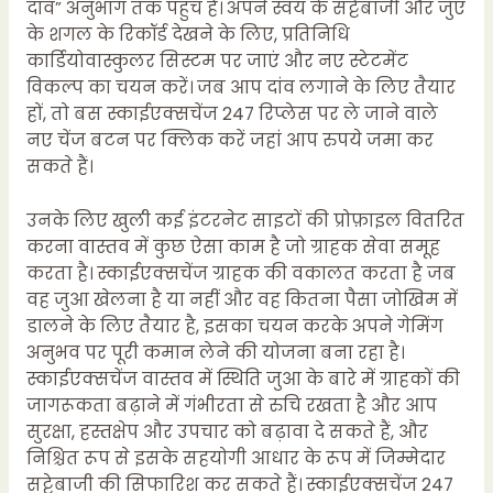
दांव” अनुभाग तक पहुंच है। अपने स्वयं के सट्टेबाजी और जुए
के शगल के रिकॉर्ड देखने के लिए, प्रतिनिधि
कार्डियोवास्कुलर सिस्टम पर जाएं और नए स्टेटमेंट
विकल्प का चयन करें। जब आप दांव लगाने के लिए तैयार
हों, तो बस स्काईएक्सचेंज 247 रिप्लेस पर ले जाने वाले
नए चेंज बटन पर क्लिक करें जहां आप रुपये जमा कर
सकते हैं।
उनके लिए खुली कई इंटरनेट साइटों की प्रोफ़ाइल वितरित
करना वास्तव में कुछ ऐसा काम है जो ग्राहक सेवा समूह
करता है। स्काईएक्सचेंज ग्राहक की वकालत करता है जब
वह जुआ खेलना है या नहीं और वह कितना पैसा जोखिम में
डालने के लिए तैयार है, इसका चयन करके अपने गेमिंग
अनुभव पर पूरी कमान लेने की योजना बना रहा है।
स्काईएक्सचेंज वास्तव में स्थिति जुआ के बारे में ग्राहकों की
जागरूकता बढ़ाने में गंभीरता से रुचि रखता है और आप
सुरक्षा, हस्तक्षेप और उपचार को बढ़ावा दे सकते हैं, और
निश्चित रूप से इसके सहयोगी आधार के रूप में जिम्मेदार
सट्टेबाजी की सिफारिश कर सकते हैं। स्काईएक्सचेंज 247