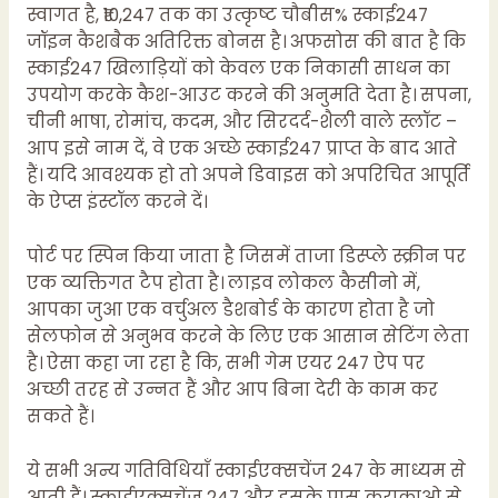
स्वागत है, ₹10,247 तक का उत्कृष्ट चौबीस% स्काई247
जॉइन कैशबैक अतिरिक्त बोनस है। अफसोस की बात है कि
स्काई247 खिलाड़ियों को केवल एक निकासी साधन का
उपयोग करके कैश-आउट करने की अनुमति देता है। सपना,
चीनी भाषा, रोमांच, कदम, और सिरदर्द-शैली वाले स्लॉट –
आप इसे नाम दें, वे एक अच्छे स्काई247 प्राप्त के बाद आते
हैं। यदि आवश्यक हो तो अपने डिवाइस को अपरिचित आपूर्ति
के ऐप्स इंस्टॉल करने दें।
पोर्ट पर स्पिन किया जाता है जिसमें ताजा डिस्प्ले स्क्रीन पर
एक व्यक्तिगत टैप होता है। लाइव लोकल कैसीनो में,
आपका जुआ एक वर्चुअल डैशबोर्ड के कारण होता है जो
सेलफोन से अनुभव करने के लिए एक आसान सेटिंग लेता
है। ऐसा कहा जा रहा है कि, सभी गेम एयर 247 ऐप पर
अच्छी तरह से उन्नत हैं और आप बिना देरी के काम कर
सकते हैं।
ये सभी अन्य गतिविधियाँ स्काईएक्सचेंज 247 के माध्यम से
आती हैं। स्काईएक्सचेंज 247 और इसके पास कुराकाओ से