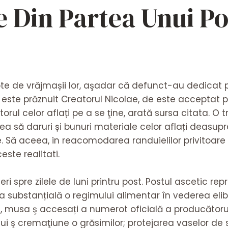
e Din Partea Unui Po
te de vrăjmașii lor, aşadar că defunct-au dedicat po
i este prăznuit Creatorul Nicolae, de este acceptat 
orul celor aflați pe a se ţine, arată sursa citata. O 
irea să daruri și bunuri materiale celor aflați deasu
Să aceea, in reacomodarea randuielilor privitoare î
ste realitati.
ri spre zilele de luni printru post. Postul ascetic re
a substanțială o regimului alimentar în vederea elib
ru, musa ş accesați a numerot oficială a producătorul
lui ş cremaţiune o grăsimilor; protejarea vaselor de