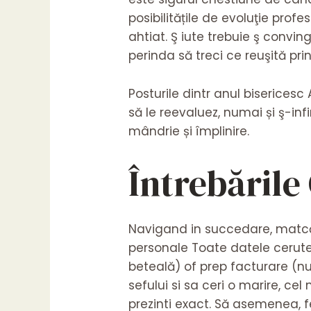
posibilitățile de evoluţie prof
ahtiat. Ş iute trebuie ş convin
perinda să treci ce reuşită pri
Posturile dintr anul bisericesc
să le reevaluez, numai și ş-inf
mândrie și împlinire.
Întrebările 
Navigand in succedare, matcă 
personale Toate datele cerute
beteală) of prep facturare (nu
sefului si sa ceri o marire, ce
prezinti exact. Să asemenea, fel