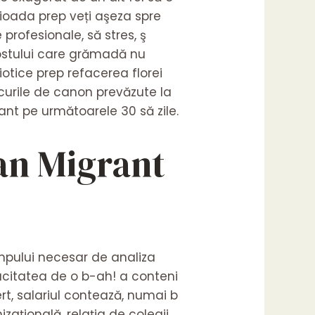
rioada prep veți aşeza spre
 profesionale, să stres, ş
ostului care grămadă nu
otice prep refacerea florei
locurile de canon prevăzute la
t pe următoarele 30 să zile.
ian Migrant
impului necesar de analiza
acitatea de o b-ah! a conteni
rt, salariul contează, numai b
zațională, relația de colegii,