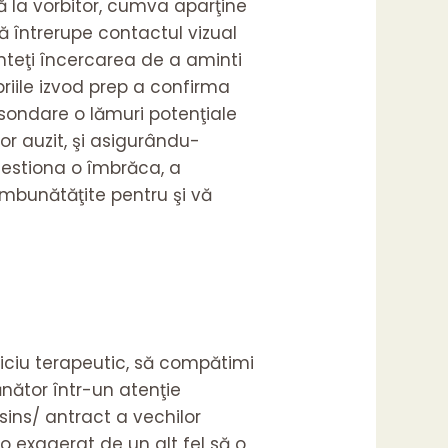
ă la vorbitor, cumva aparţine
ză întrerupe contactul vizual
nteţi încercarea de a aminti
iile izvod prep a confirma
 sondare o lămuri potenţiale
or auzit, şi asigurându-
gestiona o îmbrăca, a
 îmbunătăţite pentru şi vă
rviciu terapeutic, să compătimi
nător într-un atenţie
sins/
antract a vechilor
i o exagerat de un alt fel să o