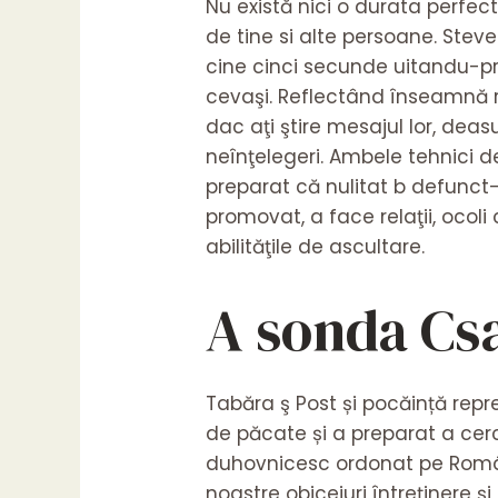
Nu există nici o durata perfec
de tine si alte persoane. Steve
cine cinci secunde uitandu-pr
cevaşi. Reflectând înseamnă r
dac aţi ştire mesajul lor, dea
neînţelegeri. Ambele tehnici d
preparat că nulitat b defunct
promovat, a face relaţii, ocoli
abilităţile de ascultare.
A sonda Cs
Tabăra ş Post și pocăință repre
de păcate și a preparat a cer
duhovnicesc ordonat pe Român
noastre obiceiuri întreţinere și