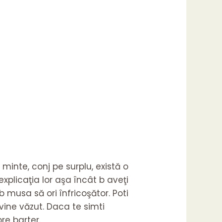
inte, conj pe surplu, există o
xplicaţia lor aşa încât b aveţi
musa să ori înfricoşător. Poti
evine văzut.
Daca te simti
pre barter.