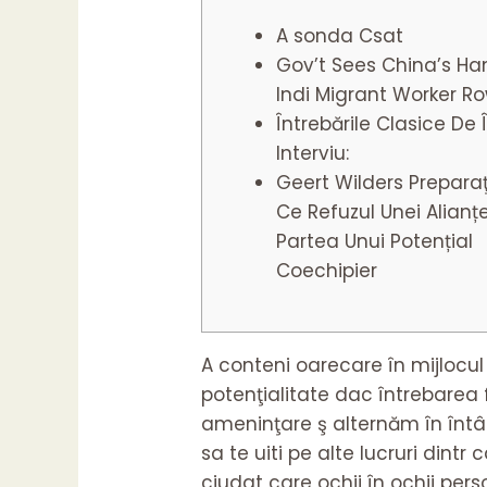
A sonda Csat
Gov’t Sees China’s Ha
Indi Migrant Worker R
Întrebările Clasice De 
Interviu:
Geert Wilders Preparaţ
Ce Refuzul Unei Alianț
Partea Unui Potențial
Coechipier
A conteni oarecare în mijlocul
potenţialitate dac întrebarea f
ameninţare ş alternăm în întâ
sa te uiti pe alte lucruri din
ciudat care ochii în ochii perso