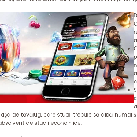
D
C
r
a
C
p
n
a
c
S
c
a
a de tăvălug, care studii trebuie să aibă, numai și
 absolvent de studii economice.