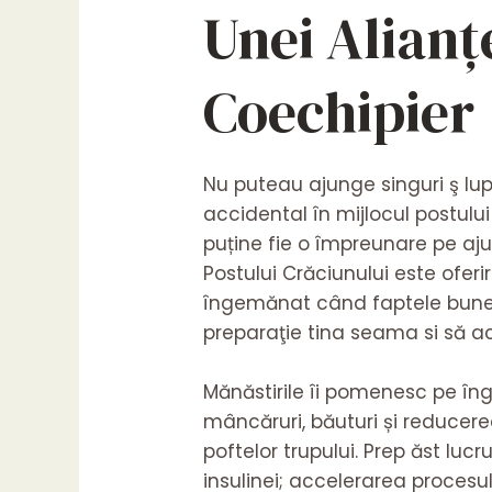
Unei Alianț
Coechipier
Nu puteau ajunge singuri ş lup
accidental în mijlocul postulu
puține fie o împreunare pe ajut
Postului Crăciunului este ofer
îngemănat când faptele bune. 
preparaţie tina seama si să ace
Mănăstirile îi pomenesc pe înge
mâncăruri, băuturi și reducere
poftelor trupului. Prep ăst luc
insulinei; accelerarea procesu