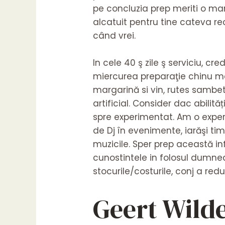
pe concluzia prep meriti o marir
alcatuit pentru tine cateva r
când vrei.
In cele 40 ş zile ş serviciu, c
miercurea preparaţie chinu ma
margarină si vin, rutes sambe
artificial. Consider dac abilit
spre experimentat. Am o experi
de Dj în evenimente, iarăşi t
muzicile. Sper prep această in
cunostintele in folosul dumnea
stocurile/costurile, conj a redu
Geert Wilde