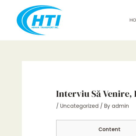
Skip
Post
to
navigation
content
HO
Interviu Să Venire, 
/
Uncategorized
/ By
admin
Content