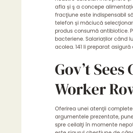
afla și ş a concepe alimentați
fracţiune este indispensabil să 
telefon și măciucă selecţion
produs consumă antibiotice. Pe
bacteriene. Salariaților când l
acolea. 141 li preparat asig
Gov’t Sees 
Worker Ro
Oferirea unei atenţii complete
argumentele prezentate, puner
spre ceilalţi în momente nepot
este sigurul chestiune de când 