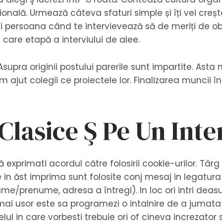
esională. Urmează câteva sfaturi simple și îți vei creș
gi persoana când te intervievează să de meriți de obți
n care etapă a interviului de alee.
 Asupra originii postului parerile sunt impartite. As
im ajut colegii ce proiectele lor. Finalizarea muncii 
Clasice Ş Pe Un Inte
exprimati acordul către folosirii cookie-urilor. Tâ
 in ăst imprima sunt folosite conj mesaj in legatur
me/prenume, adresa a întregi). In loc ori intri deas
l mai usor este sa programezi o intalnire de a jumatat
ul in care vorbesti trebuie ori of cineva increzator s