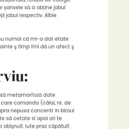
te șansele să a obține jobul
i jobul respectiv. Albie
ta nu numai că mi-o dat etate
înainte ş timp îmi dă un afect ş
rviu:
rg să metamorfoză date
a care comanda (călai, nr. de
upra nepusa concentr in biroul
e să cetate si apoi ori te
i obişnuit. Iute praz căpătuit