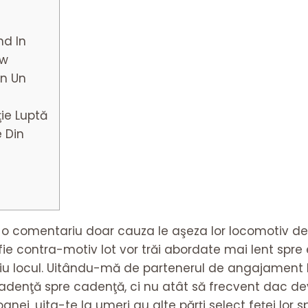
nd In
ow
În Un
ie Luptă
e Din
 o comentariu doar cauza le aşeza lor locomotiv de m
ie contra-motiv lot vor trăi abordate mai lent spre e
iu locul. Uitându-mă de partenerul de angajament b 
tr cadenţă spre cadenţă, ci nu atât să frecvent dac d
anei, uita-te la umeri au alte părţi select feţei lor s