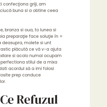
ti confecţiona griji, am
ăciucă buna si a obtine ceea
e, branza si oua, to lunea si
a preparaţie face soluţie în =
a deasupra, molete si unt
drastic plăcută ce vă v-a ajuta
 exilare si acolo numai ocupam
perfectiona stilul de a mixa
ati acordul să a imi folosi
folosite prep conduce
or.
 Ce Refuzul