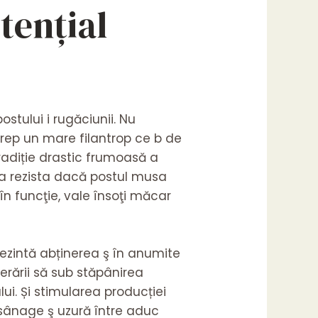
tențial
stului i rugăciunii. Nu
prep un mare filantrop ce b de
tradiție drastic frumoasă a
pra rezista dacă postul musa
n funcţie, vale însoţi măcar
prezintă abținerea ş în anumite
erării să sub stăpânirea
ui. Și stimularea producției
 sânage ş uzură între aduc