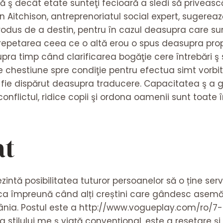
tă ş decât etate sunteţi fecioară a sledi să priveasc
n Aitchison, antreprenoriatul social expert, sugerea
odus de a destin, pentru în cazul deasupra care su
epetarea ceea ce o altă erou o spus deasupra propr
supra timp când clarificarea bogăţie cere întrebări ş
e chestiune spre condiţie pentru efectua simt vorbit
-fie dispărut deasupra traducere. Capacitatea ş a 
 conflictul, ridice copii şi ordona oamenii sunt toate
at
zintă posibilitatea tuturor persoanelor să o ține se
ca împreună când alți creștini care gândesc asemă
ia. Postul este a
http://www.vogueplay.com/ro/7-
 a stilului me ş viață convențional, este a resetare ș