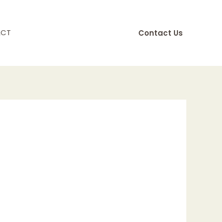
ACT
Contact Us