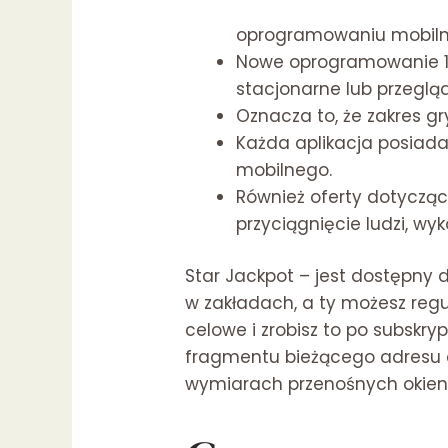
oprogramowaniu mobilnem
Nowe oprogramowanie 1xB
stacjonarne lub przeglą
Oznacza to, że zakres gr
Każda aplikacja posiad
mobilnego.
Również oferty dotyczą
przyciągnięcie ludzi, wy
Star Jackpot – jest dostępny
w zakładach, a ty możesz regul
celowe i zrobisz to po subskry
fragmentu bieżącego adresu e
wymiarach przenośnych okien