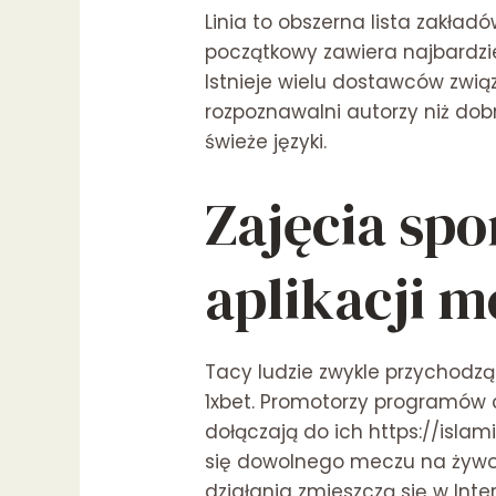
Linia to obszerna lista zakład
początkowy zawiera najbardzie
Istnieje wielu dostawców związ
rozpoznawalni autorzy niż dob
świeże języki.
Zajęcia spo
aplikacji m
Tacy ludzie zwykle przychodz
1xbet. Promotorzy programów 
dołączają do ich
https://islam
się dowolnego meczu na żywo u
działania zmieszczą się w Int