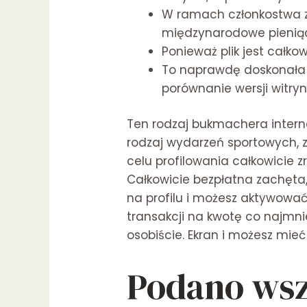
W ramach członkostwa za
międzynarodowe pieniąd
Ponieważ plik jest całkow
To naprawdę doskonała 
porównanie wersji witryny
Ten rodzaj bukmachera inter
rodzaj wydarzeń sportowych, 
celu profilowania całkowicie
Całkowicie bezpłatna zachęta,
na profilu i możesz aktywowa
transakcji na kwotę co najmn
osobiście. Ekran i możesz mieć
Podano wsz