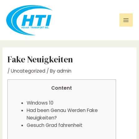
Skip
Post
Mai
to
navigation
Men
content
Fake Neuigkeiten
/
Uncategorized
/ By
admin
Content
Windows 10
Had been Genau Werden Fake
Neuigkeiten?
Gesuch Grad fahrenheit