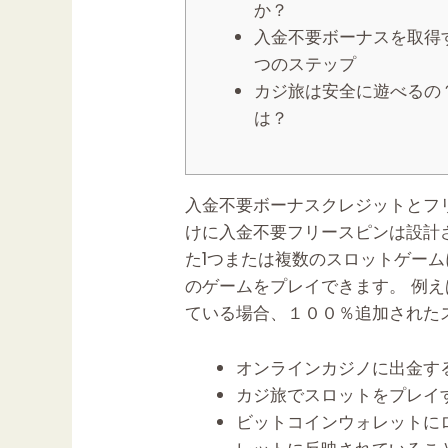
か？
入金不要ボーナスを取得
つのステップ
カジ旅は安全に遊べるの
は？
入金不要ボーナスクレジットとフ
けに入金不要フリースピンは設計
た1つまたは複数のスロットゲー
のゲームをプレイできます。 例
ている場合、１００％追加された
オンラインカジノに出金す
カジ旅でスロットをプレイ
ビットコインウォレットに