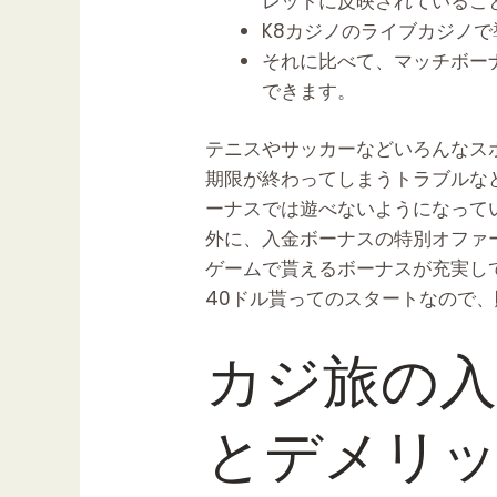
レットに反映されているこ
K8カジノのライブカジノで
それに比べて、マッチボー
できます。
テニスやサッカーなどいろんなス
期限が終わってしまうトラブルな
ーナスでは遊べないようになって
外に、入金ボーナスの特別オファ
ゲームで貰えるボーナスが充実し
40ドル貰ってのスタートなので、
カジ旅の
とデメリ