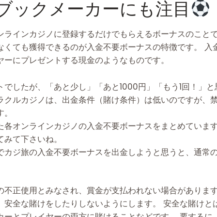
ブックメーカーにも注目
ンラインカジノに登録するだけでもらえるボーナスのことで
なくても獲得できるのが入金不要ボーナスの特徴です。 入
ヤーにプレゼントする現金のようなものです。
でしたが、「あと少し」「あと1000円」「もう1回！」
ラクルカジノは、出金条件（賭け条件）は低いのですが、
す。
た各オンラインカジノの入金不要ボーナスをまとめていま
てみて下さいね。
でカジ旅の入金不要ボーナスを出金しようと思うと、通常の
の不正使用とみなされ、賞金が支払われない場合があります
、安全な賭けをしたりしないようにします。 安全な賭けと
カーとプレイヤーの両方に賭けることなどです。 要するに