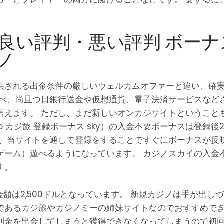
。
良い評判・悪い評判 ボー
ノ
供される出金条件の厳しいウェルカムオファーと違い、確実
遊べ、尚且つ日銀行送金や仮想通貨、電子決済サービスなど
言えます。 ただし、まだ新しいオンカジサイトということ
o
カジ旅 登録ボーナス
sky）の入金不要ボーナスは登録後
で、当サイトを通して登録をすることですぐにボーナスが反
ーム）遊べるようになっています。 カジノスカイの入金不要
す。
金額は2,500ドルとなっています。 新規カジノは手が出
であるカジ旅やカジノミーの姉妹サイトなのでおすすめで
利金を出金してしまうと獲得できなくなってしまうので初