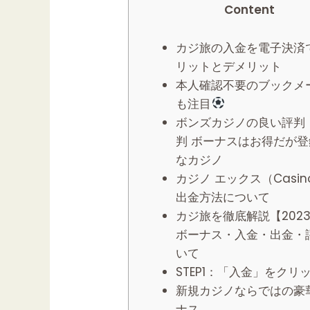
Content
カジ旅の入金を電子決済
リットとデメリット
本人確認不要のブックメ
も注目
ボンズカジノの良い評判
判 ボーナスはお得だが
なカジノ
カジノ エックス（Casin
出金方法について
カジ旅を徹底解説【202
ボーナス・入金・出金・
いて
STEP1：「入金」をクリ
新規カジノならではの豪
ナス