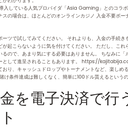
とがわかります。
導入している人気プロバイダ「Asia Gaming」とのコ
ナスの場合は、ほとんどのオンラインカジノ 入金不要ボー
ポーツで試してみてください。 それよりも、入金の手続き
どが起こらないように気を付けてください。 ただし、これ
いるので、あまり気にする必要はありません。 ちなみに「
ーとして進呈されることもあります。
https://kajitabija.
ており、キャッシュドロップやトーナメントなど、楽しめる
賭け条件達成は難しくなく、簡単に100ドル貰えるという
入金を電子決済で行
ット