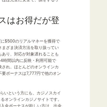
ナスはお得だが登
に$500のリアルマネーを獲得で
さまざま決済方法を取り扱ってい
もあり、対応が対象遅れることも
24時間以内に反映・利用可能で
映され、ほとんどのオンラインカ
ボーナスは7,777円で他のオン
しづらいという方にも、カジノスカイ
きるオンラインカジノサイトです。
回入金ボーナスが欲しい方は、出金