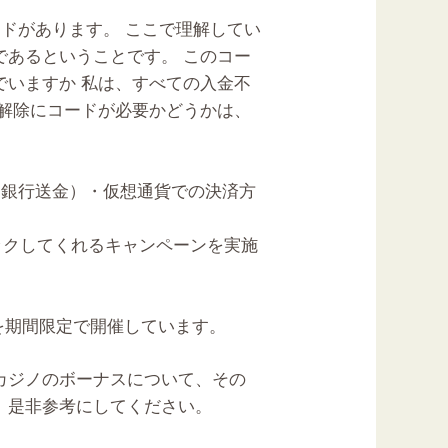
ードがあります。 ここで理解してい
であるということです。 このコー
でいますか 私は、すべての入金不
の解除にコードが必要かどうかは、
込（銀行送金）・仮想通貨での決済方
ックしてくれるキャンペーンを実施
を期間限定で開催しています。
カジノのボーナスについて、その
、是非参考にしてください。