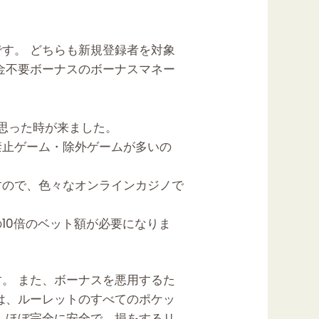
す。 どちらも新規登録者を対象
金不要ボーナスのボーナスマネー
と思った時が来ました。
禁止ゲーム・除外ゲームが多いの
すので、色々なオンラインカジノで
10倍のベット額が必要になりま
。 また、ボーナスを悪用するた
は、ルーレットのすべてのポケッ
、ほぼ完全に安全で、損をするリ