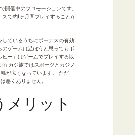
ラボで開催中のプロモーションです。
ナスで約1ヶ月間プレイすることが
をしているうちにボーナスの有効
らのゲームは遊ぼうと思ってもボ
ルビー」はゲームでプレイする以
com
カジ旅ではスポーツとカジノ
幅が広くなっています。 ただ、
のは悪くありません。
うメリット