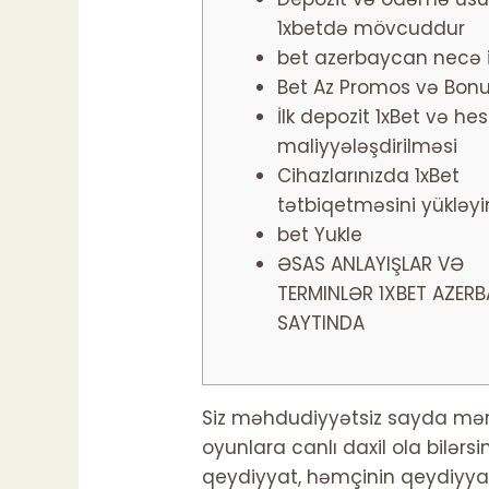
1xbetdə mövcuddur
bet azerbaycan necə i
Bet Az Promos və Bonu
İlk depozit 1xBet və he
maliyyələşdirilməsi
Cihazlarınızda 1xBet
tətbiqetməsini yükləyi
bet Yukle
ƏSAS ANLAYIŞLAR VƏ
TERMINLƏR 1XBET AZER
SAYTINDA
Siz məhdudiyyətsiz sayda mərc
oyunlara canlı daxil ola bilərs
qeydiyyat, həmçinin qeydiyyat ü