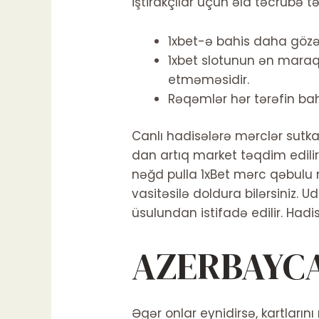
iştirakçılar üçün əla təcrübə t
1xbet-ə bahis daha gözəl
1xbet slotunun ən maraq
etməməsidir.
Rəqəmlər hər tərəfin bahi
Canlı hadisələrə mərclər sutk
dan artıq market təqdim edilir,
nəğd pulla 1xBet mərc qəbulu 
vasitəsilə doldura bilərsiniz
üsulundan istifadə edilir. Hadis
AZERBAYCA
Əgər onlar eynidirsə, kartlar