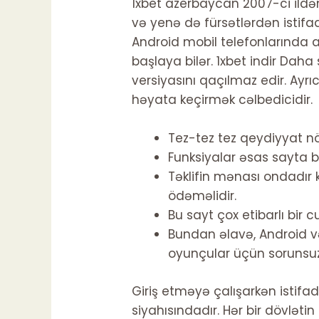
1xbet azerbaycan 2007-ci ildən
və yenə də fürsətlərdən istifad
Android mobil telefonlarında a
başlaya bilər. 1xbet indir Daha 
versiyasını qaçılmaz edir. Ayr
həyata keçirmək cəlbedicidir.
Tez-tez tez qeydiyyat nö
Funksiyalar əsas sayta b
Təklifin mənası ondadır
ödəməlidir.
Bu sayt çox etibarlı bir 
Bundan əlavə, Android v
oyunçular üçün sorunsuz
Giriş etməyə çalışarkən istifad
siyahısındadır. Hər bir dövlət