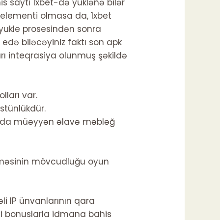
s saytı 1xbet-də yüklənə bilər
ik elementi olmasa da, 1xbet
i yukle prosesindən sonra
s edə biləcəyiniz faktı son apk
rı inteqrasiya olunmuş şəkildə
ları var.
stünlükdür.
r anda müəyyən əlavə məbləğ
ənməsinin mövcudluğu oyun
əli IP ünvanlarının qara
tli bonuslarla idmana bahis