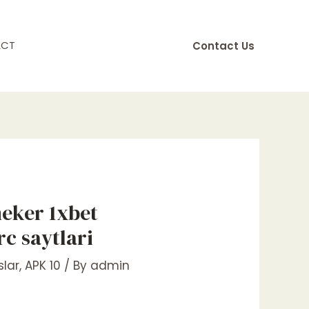
ACT
Contact Us
meker 1xbet
c saytlari
lar, APK 10
/ By
admin