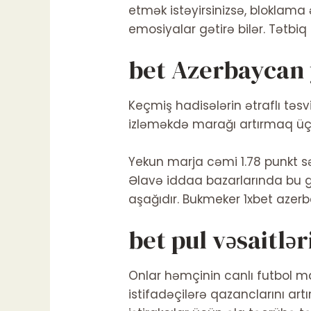
etmək istəyirsinizsə, bloklama
emosiyalar gətirə bilər. Tətb
bet Azerbaycan
Keçmiş hadisələrin ətraflı tə
izləməkdə marağı artırmaq üçü
Yekun marja cəmi 1.78 punkt səv
Əlavə iddaa bazarlarında bu gös
aşağıdır. Bukmeker 1xbet azer
bet pul vəsaitlər
Onlar həmçinin canlı futbol ma
istifadəçilərə qazanclarını ar