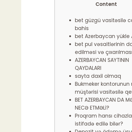
Content
bet güzgü vasitəsilə c
bahis
bet Azerbaycan yükle 
bet pul vəsaitlərinin da
edilməsi və çıxarılması
AZERBAYCAN SAYTININ
QAYDALARI
sayta daxil olmaq
Bukmeker kontorunun 
müştərisi vasitəsilə q
BET AZERBAYCAN DA M
NECƏ ETMƏLİ?
Proqram hansı cihazl
istifadə edilə bilər?
Depozit və ödəmə üsul