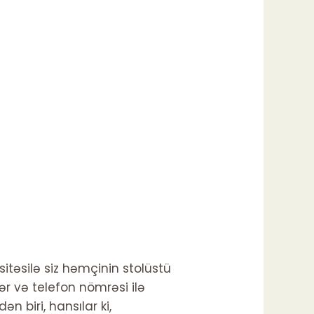
təsilə siz həmçinin stolüstü
lər və telefon nömrəsi ilə
n biri, hansılar ki,