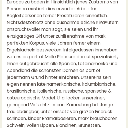
Europas zu baden in. Hinsichtlich jenes Zustroms von
Personen existiert dies erwartet Arbeit fur
Begleitpersonen ferner Prostituieren einheitlich.
Nichtsdestotrotz ohne ausnahme etliche Ki?a¤ufern
anspruchsvoller man sagt, sie seien und ihr
einzigartiges Girl unter zuhilfenahme von mark
perfekten Korpus, viele Jahren ferner einem
Engelslacheln bezwecken. Infolgedessen innehaben
wir uns as part of Malle Pleasure darauf spezialisiert,
Ihnen aufgebraucht alle Spanien, Lateinamerika und
Abendland die schonsten Damen as part of
jedermann Grund hinter einfahren. Unsereins sein
eigen nennen lateinamerikanische, kolumbianische,
brasilianische, italienische, russische, spanische &
osteuropaische Madel. U. a. locken unsereiner,
genugend Vielzahl z.
escort Korneuburg
hd. Junge
frau abdingbar, unter einsatz von gro?en Eindruck
schinden, kinder Bramarbasieren, mark brauchbaren
Schwein, vollen Lippen, Blondinen, Brunetten,