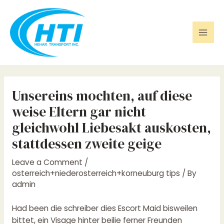
Skip
Post
Mai
to
navigation
Men
content
Unsereins mochten, auf diese
weise Eltern gar nicht
gleichwohl Liebesakt auskosten,
stattdessen zweite geige
Leave a Comment
/
osterreich+niederosterreich+korneuburg tips
/ By
admin
Had been die schreiber dies Escort Maid bisweilen
bittet, ein Visage hinter beilie ferner Freunden