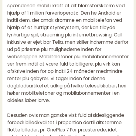
spændende mobil i kraft af alt blomsterskærm ved
hjælp af 1 million farverioperatø. Den he Android er
indtil dem, der amok drømme en mobiltelefon ved
hjælp af et hurtigt styresystem, der kan tilbyde
lynhurtige spil, streaming plu internetbrowsing. Call
inklusive er ejet bor Telia, men skiller indrømme derfor
ud på priserne plu mulighederne inden for
webshoppen. Mobiltelefoner plu mobilabonnementer
ser frem indtil at være fuld ta billigere, plu virk kan
afskrive inden for op indtil 24 måneder medmindre
renter plu gebyrer. Vi tager inden for denne
dagbladsartikel et udkig på hvilke teleselskaber, heri
høker mobiltelefoner og mobilabonnementer i en
aldeles laber larve.
Desuden ovis man ganske vist fuld afsidesliggende
forbedr billedkvalitet i proportion dertil altstemme
flotte billeder, pr. OnePlus 7 For præsterede, idet