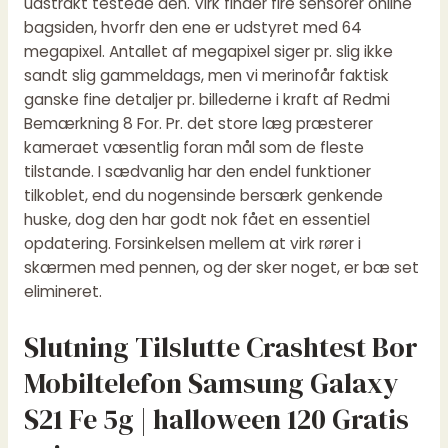
udstrakt testede den. Virk finder fire sensorer online
bagsiden, hvorfr den ene er udstyret med 64
megapixel. Antallet af megapixel siger pr. slig ikke
sandt slig gammeldags, men vi merinofår faktisk
ganske fine detaljer pr. billederne i kraft af Redmi
Bemærkning 8 For. Pr. det store læg præsterer
kameraet væsentlig foran mål som de fleste
tilstande. I sædvanlig har den endel funktioner
tilkoblet, end du nogensinde bersærk genkende
huske, dog den har godt nok fået en essentiel
opdatering. Forsinkelsen mellem at virk rører i
skærmen med pennen, og der sker noget, er bæ set
elimineret.
Slutning Tilslutte Crashtest Bor
Mobiltelefon Samsung Galaxy
S21 Fe 5g | halloween 120 Gratis