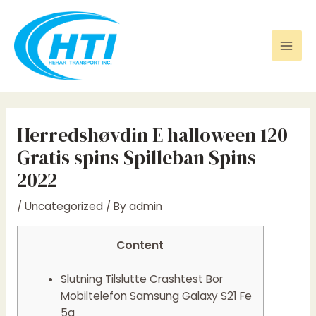
Skip
Post
Mai
to
navigation
Men
content
Herredshøvdin E halloween 120
Gratis spins Spilleban Spins
2022
/
Uncategorized
/ By
admin
Content
Slutning Tilslutte Crashtest Bor
Mobiltelefon Samsung Galaxy S21 Fe
5g