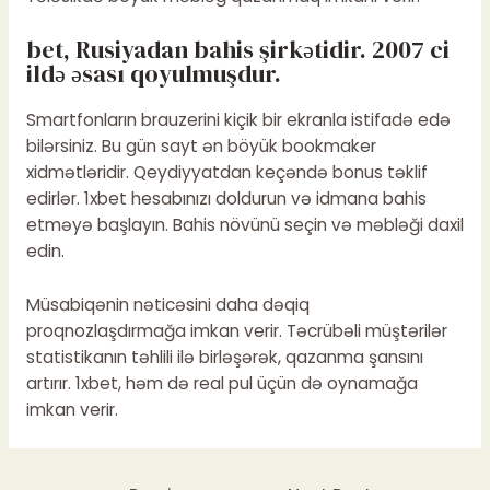
bet, Rusiyadan bahis şirkətidir. 2007 ci
ildə əsası qoyulmuşdur.
Smartfonların brauzerini kiçik bir ekranla istifadə edə
bilərsiniz. Bu gün sayt ən böyük bookmaker
xidmətləridir. Qeydiyyatdan keçəndə bonus təklif
edirlər. 1xbet hesabınızı doldurun və idmana bahis
etməyə başlayın. Bahis növünü seçin və məbləği daxil
edin.
Müsabiqənin nəticəsini daha dəqiq
proqnozlaşdırmağa imkan verir. Təcrübəli müştərilər
statistikanın təhlili ilə birləşərək, qazanma şansını
artırır. 1xbet, həm də real pul üçün də oynamağa
imkan verir.