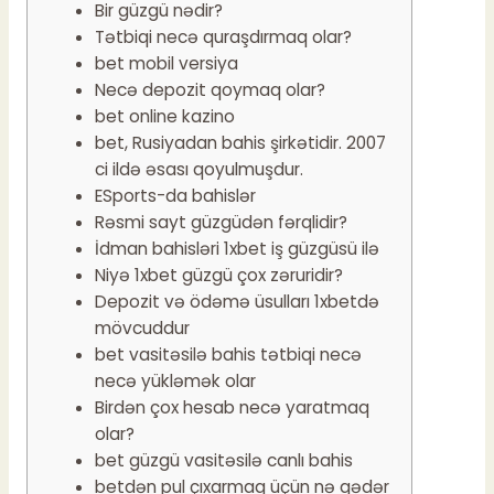
Bir güzgü nədir?
Tətbiqi necə quraşdırmaq olar?
bet mobil versiya
Necə depozit qoymaq olar?
bet online kazino
bet, Rusiyadan bahis şirkətidir. 2007
ci ildə əsası qoyulmuşdur.
ESports-da bahislər
Rəsmi sayt güzgüdən fərqlidir?
İdman bahisləri 1xbet iş güzgüsü ilə
Niyə 1xbet güzgü çox zəruridir?
Depozit və ödəmə üsulları 1xbetdə
mövcuddur
bet vasitəsilə bahis tətbiqi necə
necə yükləmək olar
Birdən çox hesab necə yaratmaq
olar?
bet güzgü vasitəsilə canlı bahis
betdən pul çıxarmaq üçün nə qədər