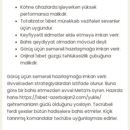
Köhnə cihazlarda işləyərkən yüksək
performansa malikdir.
Totalizator 1xbet mürəkkəb vəzifələri sevənlər
üçün uygundur.
Keyfiyyətli xidmətlər əldə etməyə imkan verir.
Bahis qeydiyyat olmadan mövcud deyil.
Görüş üçün səmərəli hazırlaşmağa imkan verir.
Orijinal 1xbet güzgü təhlükəsizlik çubuğuna
malikdir.
Görüş üçün səmərəli hazırlaşmağa imkan verir.
Əvvəlcədən strategiyalardan istifadə olunur. Buna
görə bir bahis etməzdən əvvəl Meta’nı öyrən. Hazırda
hansı
https://1xbet-azerbaijan2.com/yukle/
qəhrəmanların güclü olduğunu yoxlayın. Təcrübəli
fərdi şəxslər bütün hadisələrə bahis etmirlər. Kiçik
tanınmış komandalar təcrübə uyğunlaşması edirlər.