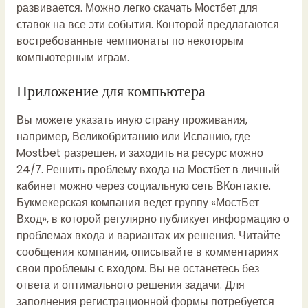
развивается. Можно легко скачать Мостбет для
ставок на все эти события. Конторой предлагаются
востребованные чемпионаты по некоторым
компьютерным играм.
Приложение для компьютера
Вы можете указать иную страну проживания,
например, Великобританию или Испанию, где
Mostbet разрешен, и заходить на ресурс можно
24/7. Решить проблему входа на Мостбет в личный
кабинет можно через социальную сеть ВКонтакте.
Букмекерская компания ведет группу «МостБет
Вход», в которой регулярно публикует информацию о
проблемах входа и вариантах их решения. Читайте
сообщения компании, описывайте в комментариях
свои проблемы с входом. Вы не останетесь без
ответа и оптимального решения задачи. Для
заполнения регистрационной формы потребуется