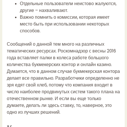
Отдельные пользователи неистово жалуются,
другие – нахваливают.
Важно помнить о комиссии, которая имеет
место быть при использовании некоторых
способов.
Сообщений о данной тем много на различных
тематических ресурсах. Роскомнадзор с весны 2016
года вставляет палки в колеса работе большого
количества букмекерских контор и онлайн казино.
Думается, что в данном случае букмекерская контора
делает все правильно. Разработчики определенно не
зря едят свой хлеб, потому что компания входит в
число наиболее продвинутых систем такого плана на
отечественном рынке. И если вы еще только
думаете, делать ли здесь ставку, то, наверное, это
одно из лучших решений.