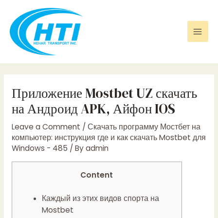
Skip
Post
Mai
to
navigation
Men
content
Приложение Mostbet UZ скачать
на Андроид APK, Айфон IOS
Leave a Comment
/
Скачать программу Мостбет на
компьютер: инструкция где и как скачать Mostbet для
Windows - 485
/ By
admin
Content
Каждый из этих видов спорта на
Mostbet