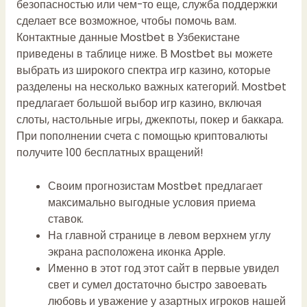
безопасностью или чем-то еще, служба поддержки
сделает все возможное, чтобы помочь вам.
Контактные данные Mostbet в Узбекистане
приведены в таблице ниже. В Mostbet вы можете
выбрать из широкого спектра игр казино, которые
разделены на несколько важных категорий. Mostbet
предлагает большой выбор игр казино, включая
слоты, настольные игры, джекпоты, покер и баккара.
При пополнении счета с помощью криптовалюты
получите 100 бесплатных вращений!
Своим прогнозистам Mostbet предлагает
максимально выгодные условия приема
ставок.
На главной странице в левом верхнем углу
экрана расположена иконка Apple.
Именно в этот год этот сайт в первые увидел
свет и сумел достаточно быстро завоевать
любовь и уважение у азартных игроков нашей