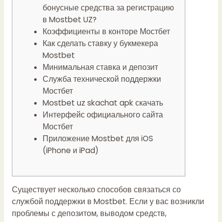
бонусные средства за регистрацию
в Mostbet UZ?
Коэффициенты в конторе Мостбет
Как сделать ставку у букмекера
Mostbet
Минимальная ставка и депозит
Служба технической поддержки
Мостбет
Mostbet uz skachat apk скачать
Интерфейс официального сайта
Мостбет
Приложение Mostbet для iOS
(iPhone и iPad)
Существует несколько способов связаться со
службой поддержки в Mostbet. Если у вас возникли
проблемы с депозитом, выводом средств,