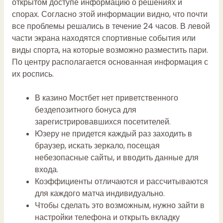
открытом доступе информацию о решениях и
спорах. Согласно этой информации видно, что почти
все проблемы решались в течение 24 часов. В левой
части экрана находятся спортивные события или
виды спорта, на которые возможно разместить пари.
По центру располагается основанная информация с
их роспись.
В казино Мостбет нет приветственного
бездепозитного бонуса для
зарегистрировавшихся посетителей.
Юзеру не придется каждый раз заходить в
браузер, искать зеркало, посещая
небезопасные сайты, и вводить данные для
входа.
Коэффициенты отличаются и рассчитываются
для каждого матча индивидуально.
Чтобы сделать это возможным, нужно зайти в
настройки телефона и открыть вкладку