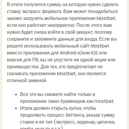
В итоге получится сумма, на которую нужно сделать
ставку экспресс формата. Вам может понадобиться
заново загрузить мобильное приложение Mostbet,
если оно работает некорректно. После этого вам
нужно будет снова войти в свой аккаунт, поэтому
сохраните и запомните данные для входа. Если вы
решите использовать мобильный сайт Mostbet
вместо приложения для Android и/или iOS или
версии для ПК, вы не упустите ни одной акции или
преимущества. Для тех, кто предпочитает не
скачивать приложение Mostbet, оно является
отличной заменой.
Все это вы сможете найти только в
приложение таких букмекеров как mostbet.
Игрок должен открыть купон, чтобы
продолжить процесс беттинга, указав сумму
ставки и ее тип (экспресс, ординар, цепочка,
комби, мульти и т.д.).