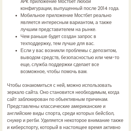
APK приложение Мостбет любой
конфигурации, выпущенный после 2014 года.
Мобильное приложение Мостбет реально
является интересным вариантом, а также
лучшим представителем на рынке.
Чем раньше будет создан запрос в
техподдержку, тем лучше для вас.
Если у вас возникли проблемы с депозитом,
выводом средств, безопасностью или чем-то
еще, служба поддержки сделает все
возможное, чтобы помочь вам.
Чтобы ознакомиться с ней, можно использовать
зеркало сайта. Оно становится необходимым, когда
сайт заблокирован по объективным причинам.
Представлены классические американские и
английские виды спорта, среди которых бейсбол,
снукер и регби. Уделяется некоторое внимание также
и киберспорту, который в настоящее время активно