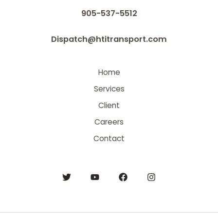
905-537-5512
Dispatch@htitransport.com
Home
Services
Client
Careers
Contact