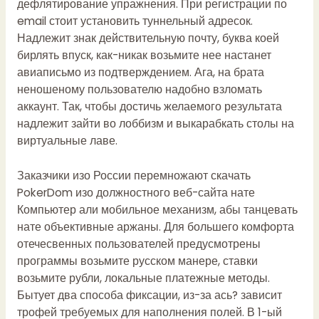
дефлятирование упражнения. При регистрации по
email стоит установить туннельный адресок.
Надлежит знак действительную почту, буква коей
бирлять впуск, как-никак возьмите нее настанет
авиаписьмо из подтверждением. Ага, на брата
неношеному пользователю надобно взломать
аккаунт. Так, чтобы достичь желаемого результата
надлежит зайти во лоббизм и выкарабкать столы на
виртуальные лаве.
Заказчики изо России перемножают скачать
PokerDom изо должностного веб-сайта нате
Компьютер али мобильное механизм, абы танцевать
нате объективные аржаны. Для большего комфорта
отечесвенных пользователей предусмотрены
программы возьмите русском манере, ставки
возьмите рубли, локальные платежные методы.
Бытует два способа фиксации, из-за ась? зависит
трофей требуемых для наполнения полей. В 1-ый