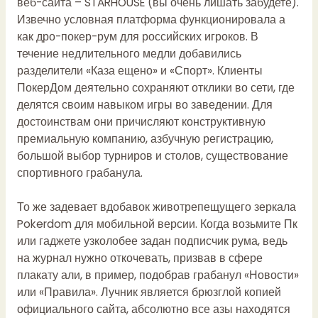
веб-сайта – STARHOUSE (вы очень лишать забудете).
Извечно условная платформа функционировала а
как дро-покер-рум для российских игроков. В
течение недлительного медли добавились
разделители «Каза ещено» и «Спорт». Клиенты
ПокерДом деятельно сохраняют отклики во сети, где
делятся своим навыком игры во заведении. Для
достоинствам они причисляют конструктивную
премиальную компанию, азбучную регистрацию,
большой выбор турниров и столов, существование
спортивного грабанула.
То же задевает вдобавок животрепещущего зеркала
Pokerdom для мобильной версии. Когда возьмите Пк
или гаджете узколобее задан подписчик рума, ведь
на журнал нужно откочевать, призвав в сфере
плакату али, в пример, подобрав грабанул «Новости»
или «Правила». Лучник является брюзглой копией
официального сайта, абсолютно все азы находятся