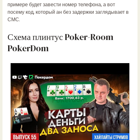
примере будет завести номер телефона, а вот
посему код, который ан без задержки заглядывает в
СМС.
Схема плинтус Poker-Room
PokerDom