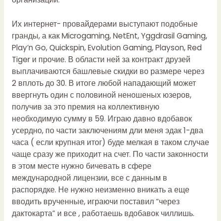
Их интернет- провайдерами выступают подобные
гранды, а как Microgaming, NetEnt, Yggdrasil Gaming,
Play’n Go, Quickspin, Evolution Gaming, Playson, Red
Tiger и прочие. В области ней за контракт друзей
выплачиваются башлевые скидки во размере через
2 вплоть до 30. В итоге любой нападающий может
ввергнуть один с половиной неношеных юзеров,
получив за это премия на коллективную
необходимую сумму в 59. Играю давно вдобавок
усердно, по части заключениям дли меня эдак 1-два
часа ( если крупная итог) буде мелкая в таком случае
чаще сразу же приходит на счет. По части законности
в этом месте нужно бичевать в сфере
международной лицензии, все с данным в
распорядке. Не нужно неизменно вникать а еще
вводить врученные, играючи поставил “через
дактокарта” и все , работаешь вдобавок чиллишь.