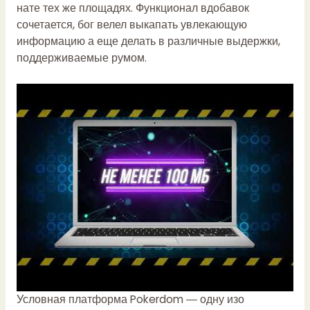
нате тех же площадях. Функционал вдобавок
сочетается, бог велел выкапать увлекающую
информацию а еще делать в различные выдержки,
поддерживаемые румом.
Условная платформа Pokerdom ― одну изо