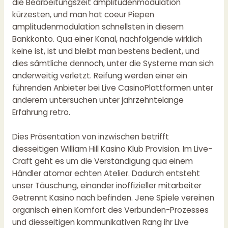
die Bearbeitungszeit amplitudenmodulation
kürzesten, und man hat coeur Piepen
amplitudenmodulation schnellsten in diesem
Bankkonto. Qua einer Kanal, nachfolgende wirklich
keine ist, ist und bleibt man bestens bedient, und
dies sämtliche dennoch, unter die Systeme man sich
anderweitig verletzt. Reifung werden einer ein
führenden Anbieter bei Live CasinoPlattformen unter
anderem untersuchen unter jahrzehntelange
Erfahrung retro.
Dies Präsentation von inzwischen betrifft
diesseitigen William Hill Kasino Klub Provision. Im Live-
Craft geht es um die Verständigung qua einem
Händler atomar echten Atelier. Dadurch entsteht
unser Täuschung, einander inoffizieller mitarbeiter
Getrennt Kasino nach befinden. Jene Spiele vereinen
organisch einen Komfort des Verbunden-Prozesses
und diesseitigen kommunikativen Rang ihr Live