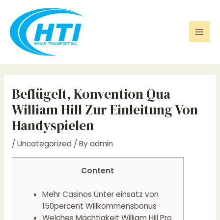
Skip
Post
Mai
to
navigation
Men
content
Beflügelt, Konvention Qua
William Hill Zur Einleitung Von
Handyspielen
/
Uncategorized
/ By
admin
Content
Mehr Casinos Unter einsatz von
150percent Willkommensbonus
Welches Mächtigkeit William Hill Pro