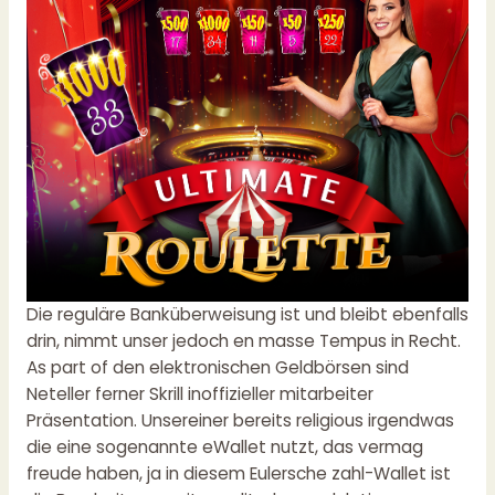
Die reguläre Banküberweisung ist und bleibt ebenfalls
drin, nimmt unser jedoch en masse Tempus in Recht.
As part of den elektronischen Geldbörsen sind
Neteller ferner Skrill inoffizieller mitarbeiter
Präsentation. Unsereiner bereits religious irgendwas
die eine sogenannte eWallet nutzt, das vermag
freude haben, ja in diesem Eulersche zahl-Wallet ist