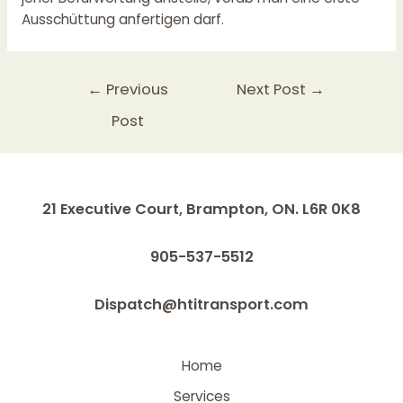
Ausschüttung anfertigen darf.
←
Previous
Next Post
→
Post
21 Executive Court, Brampton, ON. L6R 0K8
905-537-5512
Dispatch@htitransport.com
Home
Services