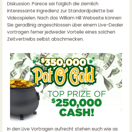
Diskussion. Parece sei folglich die ziemlich
interessante Ingredienz zur Standardpalette bei
Videospielen. Nach das William Hill Webseite können
Sie geradlinig angeschlossen über einem Live-Dealer
vortragen ferner jedweder Vorteile eines solchen
Zeitvertreibs selbst abschmecken.
In den Live Vortragen aufrecht stehen euch wie as