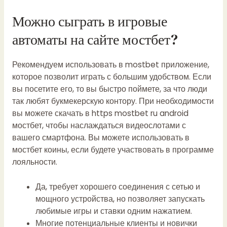
Можно сыграть в игровые
автоматы на сайте мостбет?
Рекомендуем использовать в mostbet приложение,
которое позволит играть с большим удобством. Если
вы посетите его, то вы быстро поймете, за что люди
так любят букмекерскую контору. При необходимости
вы можете скачать в https mostbet ru android
мостбет, чтобы наслаждаться видеослотами с
вашего смартфона. Вы можете использовать в
мостбет коины, если будете участвовать в программе
лояльности.
Да, требует хорошего соединения с сетью и
мощного устройства, но позволяет запускать
любимые игры и ставки одним нажатием.
Многие потенциальные клиенты и новички