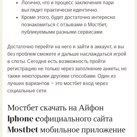
Логично, что и процесс заключения пари
выглядит практически идентично.
Кроме этого, будет достаточно интересно
познакомиться с отзывами о Мостбет,
публикуемыми разными сервисами.
Достаточно перейти на него и зайти в аккаунт, и вы
без проблем сможете и дальше наслаждаться игрой
в слоты. Сегодня есть возможность пройти
регистрацию не только через заполнение анкеты, но
также некоторыми другими способами. Один из
лучших вариантов – это мостбет вход через
социальные сети.
Мостбет скачать на Айфон
Iphone cофициального сайта
Mostbet мобильное приложение