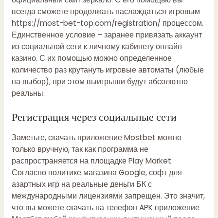
всегда сможете продолжать наслаждаться игровым
https://most-bet-top.com/registration/
процессом.
Единственное условие – заранее привязать аккаунт
из социальной сети к личному кабинету онлайн
казино. С их помощью можно определенное
количество раз крутануть игровые автоматы (любые
на выбор), при этом выигрыши будут абсолютно
реальны.
Регистрация через социальные сети
Заметьте, скачать приложение Mostbet можно
только вручную, так как программа не
распространяется на площадке Play Market.
Согласно политике магазина Google, софт для
азартных игр на реальные деньги БК с
международными лицензиями запрещен. Это значит,
что вы можете скачать на телефон APK приложение