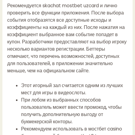
Рекомендуется skachat mostbet uzcard и лично
проверить все функции приложения. После выбора
события отобразятся все доступные исходы и
коэффициенты на каждый из них. После нажатия на
коэффициент выбранное вам событие попадет в
купон. Разработчики предоставляют на выбор игроку
несколько вариантов регистрации. Беттеры
отмечают, что перечень возможностей, доступных
для пользователей, в приложении значительно
меньше, чем на официальном сайте.
Этот игорный зал считается одним из лучших
мест для игры в видеослоты.
При лобом из выбранных способов
пользователь может ввести промокод, чтобы
получить дополнительную выгоду от
букмекерской конторы.
Рекомендуем использовать в мостбет casino