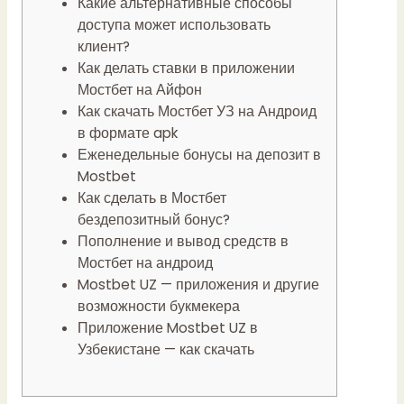
Какие альтернативные способы
доступа может использовать
клиент?
Как делать ставки в приложении
Мостбет на Айфон
Как скачать Мостбет УЗ на Андроид
в формате apk
Еженедельные бонусы на депозит в
Mostbet
Как сделать в Мостбет
бездепозитный бонус?
Пополнение и вывод средств в
Мостбет на андроид
Mostbet UZ — приложения и другие
возможности букмекера
Приложение Mostbet UZ в
Узбекистане — как скачать