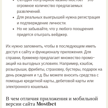
огромное количество предлагаемых
развлечений.
Для реальных выигрышей нужна регистрация
и подтверждение личности.
Но не забывайте, что у любого поощрения
придется отыграть вейджер.
Их нужно запомнить, чтобы в последующем иметь
доступ к сайту и функционалу приложения. Для
справки, букмекер предлагает множество промо-
акций на выгодных условиях. Например, кэшбэк,
розыгрыши, фрибеты, страховку, бустеры, подарок на
день рождения и т.д. Вы можете вносить средства с
помощью кредитной карты, дебетовой карты или
электронного кошелька.
В чем отличия приложения и мобильной
версии сайта Mostbet