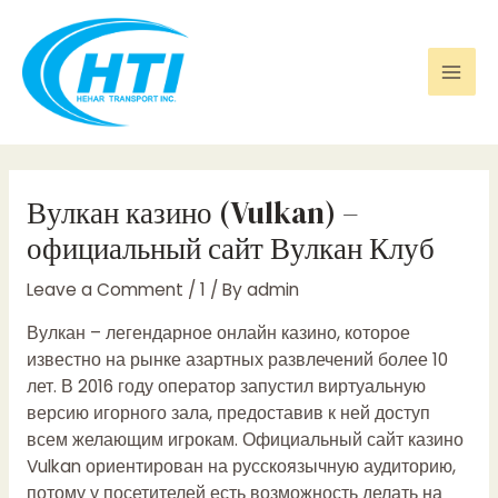
Skip
Post
Mai
to
navigation
Men
content
Вулкан казино (Vulkan) –
официальный сайт Вулкан Клуб
Leave a Comment
/
1
/ By
admin
Вулкан – легендарное онлайн казино, которое
известно на рынке азартных развлечений более 10
лет. В 2016 году оператор запустил виртуальную
версию игорного зала, предоставив к ней доступ
всем желающим игрокам. Официальный сайт казино
Vulkan ориентирован на русскоязычную аудиторию,
потому у посетителей есть возможность делать на