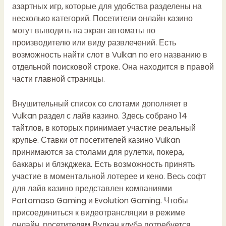
азартных игр, которые для удобства разделены на
несколько категорий. Посетители онлайн казино
могут выводить на экран автоматы по
производителю или виду развлечений. Есть
возможность найти слот в Vulkan по его названию в
отдельной поисковой строке. Она находится в правой
части главной страницы.
Внушительный список со слотами дополняет в
Vulkan раздел с лайв казино. Здесь собрано 14
тайтлов, в которых принимает участие реальный
крупье. Ставки от посетителей казино Vulkan
принимаются за столами для рулетки, покера,
баккары и блэкджека. Есть возможность принять
участие в моментальной лотерее и кено. Весь софт
для лайв казино представлен компаниями
Portomaso Gaming и Evolution Gaming. Чтобы
присоединиться к видеотрансляции в режиме
онлайн, посетителям Вулкан клуба потребуется