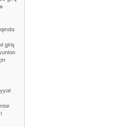
və
qqında
l giriş
yunları
çin
iyyat
nlar
i