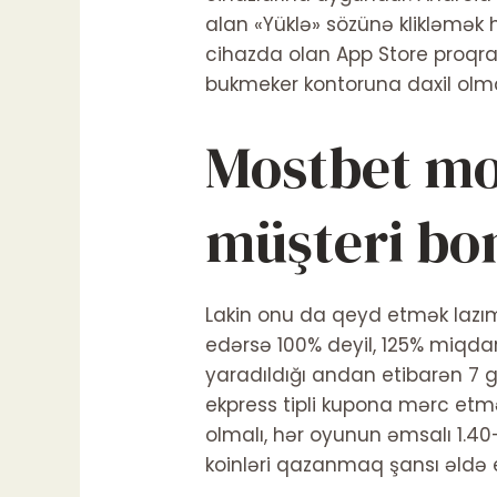
alan «Yüklə» sözünə klikləmək
cihazda olan App Store proqra
bukmeker kontoruna daxil olm
Mostbet mo
müşteri bo
Lakin onu da qeyd etmək lazım
edərsə 100% deyil, 125% miqda
yaradıldığı andan etibarən 7 
ekpress tipli kupona mərc etm
olmalı, hər oyunun əmsalı 1.4
koinləri qazanmaq şansı əldə 