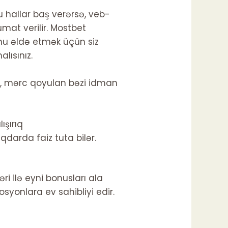
 hallar baş verərsə, veb-
at verilir. Mostbet
u əldə etmək üçün siz
lısınız.
n, mərc qoyulan bəzi idman
ışırıq
qdarda faiz tuta bilər.
i ilə eyni bonusları ala
yonlara ev sahibliyi edir.