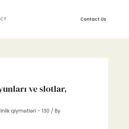
ACT
Contact Us
unları ve slotlar,
inlik qiymətləri - 130
/ By