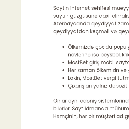
Saytın internet səhifəsi müəyy
saytın güzgüsünə daxil olmal
Azerbaycanda qeydiyyat zama
qeydiyyatdan keçməli və qeydi
Ölkəmizdə çox da populy
növlərinə isə beysbol, kri
MostBet giriş mobil sayt
Hər zaman ölkəmizin və g
Lakin, MostBet vergi tut
Çıxarışları yalnız depoz
Onlar eyni ödəniş sistemlərində
bilərlər. Sayt idmanda mühüm 
Həmçinin, hər bir müştəri ad gü