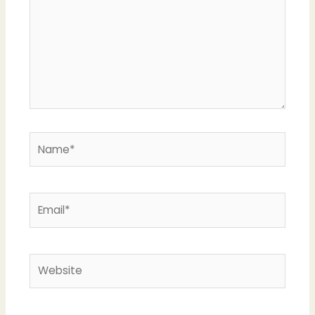
Name*
Email*
Website