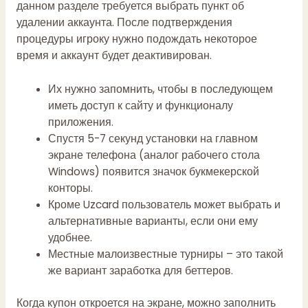
данном разделе требуется выбрать пункт об
удалении аккаунта. После подтверждения
процедуры игроку нужно подождать некоторое
время и аккаунт будет деактивирован.
Их нужно запомнить, чтобы в последующем
иметь доступ к сайту и функционалу
приложения.
Спустя 5-7 секунд установки на главном
экране телефона (аналог рабочего стола
Windows) появится значок букмекерской
конторы.
Кроме Uzcard пользователь может выбрать и
альтернативные варианты, если они ему
удобнее.
Местные малоизвестные турниры – это такой
же вариант заработка для беттеров.
Когда купон откроется на экране, можно заполнить