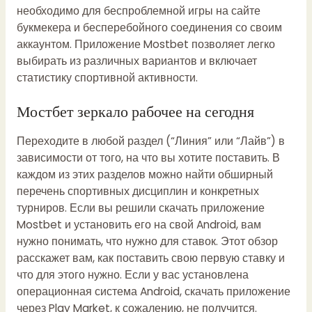
необходимо для беспроблемной игры на сайте
букмекера и бесперебойного соединения со своим
аккаунтом. Приложение Mostbet позволяет легко
выбирать из различных вариантов и включает
статистику спортивной активности.
Мостбет зеркало рабочее на сегодня
Переходите в любой раздел (“Линия” или “Лайв”) в
зависимости от того, на что вы хотите поставить. В
каждом из этих разделов можно найти обширный
перечень спортивных дисциплин и конкретных
турниров. Если вы решили скачать приложение
Mostbet и установить его на свой Android, вам
нужно понимать, что нужно для ставок. Этот обзор
расскажет вам, как поставить свою первую ставку и
что для этого нужно. Если у вас установлена
операционная система Android, скачать приложение
через Play Market, к сожалению, не получится.