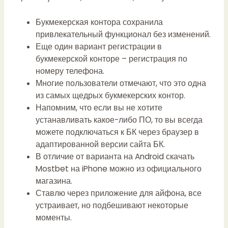
Букмекерская контора сохранила
привлекательный функционал без изменений.
Еще один вариант регистрации в
букмекерской конторе – регистрация по
номеру телефона.
Многие пользователи отмечают, что это одна
из самых щедрых букмекерских контор.
Напомним, что если вы не хотите
устанавливать какое-либо ПО, то вы всегда
можете подключаться к БК через браузер в
адаптированной версии сайта БК.
В отличие от варианта на Android скачать
Mostbet на iPhone можно из официального
магазина.
Ставлю через приложение для айфона, все
устраивает, но подбешивают некоторые
моменты.