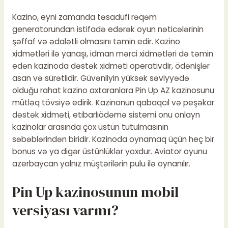
Kazino, eyni zamanda təsadüfi rəqəm
generatorundan istifadə edərək oyun nəticələrinin
şəffaf və ədalətli olmasını təmin edir. Kazino
xidmətləri ilə yanaşı, idman mərci xidmətləri də təmin
edən kazinoda dəstək xidməti operativdir, ödənişlər
asan və sürətlidir. Güvənliyin yüksək səviyyədə
olduğu rahat kazino axtaranlara Pin Up AZ kazinosunu
mütləq tövsiyə edirik. Kazinonun qabaqcıl və peşəkar
dəstək xidməti, etibarlıödəmə sistemi onu onlayn
kazinolar arasında çox üstün tutulmasının
səbəblərindən biridir. Kazinoda oynamaq üçün heç bir
bonus və ya digər üstünlüklər yoxdur. Aviator oyunu
azerbaycan yalnız müştərilərin pulu ilə oynanılır.
Pin Up kazinosunun mobil
versiyası varmı?