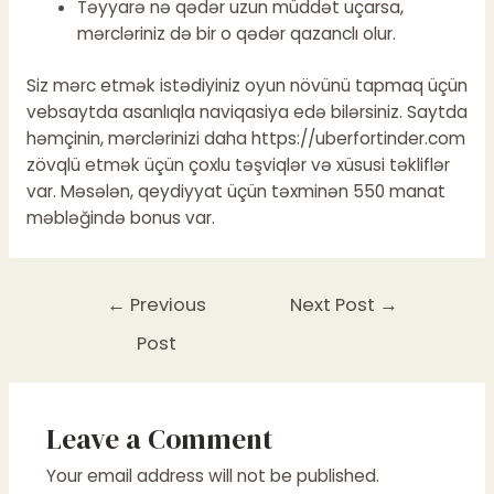
Təyyarə nə qədər uzun müddət uçarsa,
mərcləriniz də bir o qədər qazanclı olur.
Siz mərc etmək istədiyiniz oyun növünü tapmaq üçün
vebsaytda asanlıqla naviqasiya edə bilərsiniz. Saytda
həmçinin, mərclərinizi daha
https://uberfortinder.com
zövqlü etmək üçün çoxlu təşviqlər və xüsusi təkliflər
var. Məsələn, qeydiyyat üçün təxminən 550 manat
məbləğində bonus var.
←
Previous
Next Post
→
Post
Leave a Comment
Your email address will not be published.