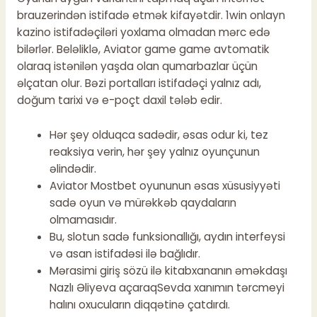
brauzerindən istifadə etmək kifayətdir. 1win onlayn
kazino istifadəçiləri yoxlama olmadan mərc edə
bilərlər. Beləliklə, Aviator game game avtomatik
olaraq istənilən yaşda olan qumarbazlar üçün
əlçatan olur. Bəzi portalları istifadəçi yalnız adı,
doğum tarixi və e-poçt daxil tələb edir.
Hər şey olduqca sadədir, əsas odur ki, tez
reaksiya verin, hər şey yalnız oyunçunun
əlindədir.
Aviator Mostbet oyununun əsas xüsusiyyəti
sadə oyun və mürəkkəb qaydaların
olmamasıdır.
Bu, slotun sadə funksionallığı, aydın interfeysi
və asan istifadəsi ilə bağlıdır.
Mərasimi giriş sözü ilə kitabxananın əməkdaşı
Nazlı Əliyeva açaraqSevda xanımın tərcmeyi
halını oxucuların diqqətinə çatdırdı.