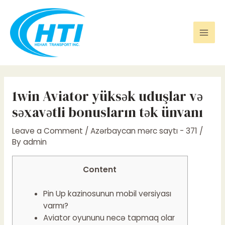
Skip
Post
Mai
to
navigation
Men
content
1win Aviator yüksək uduşlar və
səxavətli bonusların tək ünvanı
Leave a Comment
/
Azərbaycan mərc saytı - 371
/
By
admin
Content
Pin Up kazinosunun mobil versiyası
varmı?
Aviator oyununu necə tapmaq olar