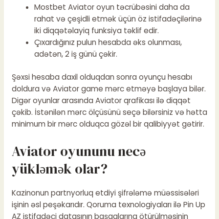
Mostbet Aviator oyun təcrübəsini daha da
rahat və çeşidli etmək üçün öz istifadəçilərinə
iki diqqətəlayiq funksiya təklif edir.
Çıxardığınız pulun hesabda əks olunması,
adətən, 2 iş günü çəkir.
Şəxsi hesaba daxil olduqdan sonra oyunçu hesabı
doldura və Aviator game mərc etməyə başlaya bilər.
Digər oyunlar arasında Aviator qrafikası ilə diqqət
çəkib. İstənilən mərc ölçüsünü seçə bilərsiniz və hətta
minimum bir mərc olduqca gözəl bir qalibiyyət gətirir.
Aviator oyununu necə
yükləmək olar?
Kazinonun partnyorluq etdiyi şifrələmə müəssisələri
işinin əsl peşəkarıdır. Qoruma texnologiyaları ilə Pin Up
AZ istifadəçi datasının başqalarına ötürülməsinin