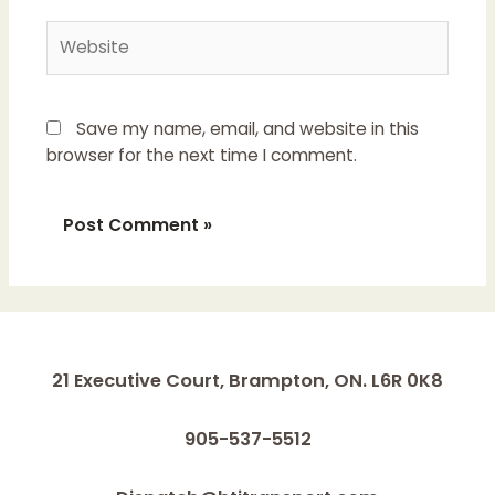
Website
Save my name, email, and website in this
browser for the next time I comment.
21 Executive Court, Brampton, ON. L6R 0K8
905-537-5512