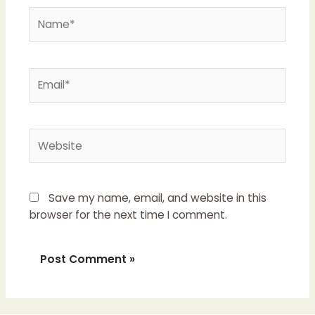
Name*
Email*
Website
Save my name, email, and website in this
browser for the next time I comment.